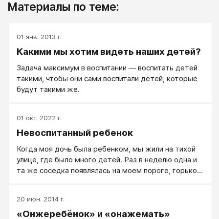
Материалы по теме:
01 янв. 2013 г.
Какими мы хотим видеть наших детей?
Задача максимум в воспитании — воспитать детей
такими, чтобы они сами воспитали детей, которые
будут такими же.
01 окт. 2022 г.
Невоспитанный ребенок
Когда моя дочь была ребенком, мы жили на тихой
улице, где было много детей. Раз в неделю одна и
та же соседка появлялась на моем пороге, горько
жалуясь на грубость моей девочки и ее друзей. Ее
обычные жалобы состояли в том, что дочь
20 июн. 2014 г.
показывает язык, проходя мимо ее дома, и что
«Онжеребёнок» и «онажемать»
группы детей, среди которых была и моя дочь,