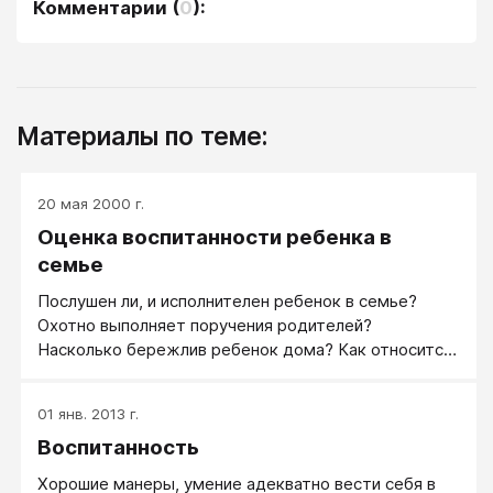
Комментарии
(
0
):
Материалы по теме:
20 мая 2000 г.
Оценка воспитанности ребенка в
семье
Послушен ли, и исполнителен ребенок в семье?
Охотно выполняет поручения родителей?
Насколько бережлив ребенок дома? Как относится
к своим личным вещам? Книгам? Аккуратен ли
дома? Каково поведение ребенка дома? Насколько
01 янв. 2013 г.
ребенок чутко и отзывчиво относится к родителям
Воспитанность
и близким?
Хорошие манеры, умение адекватно вести себя в