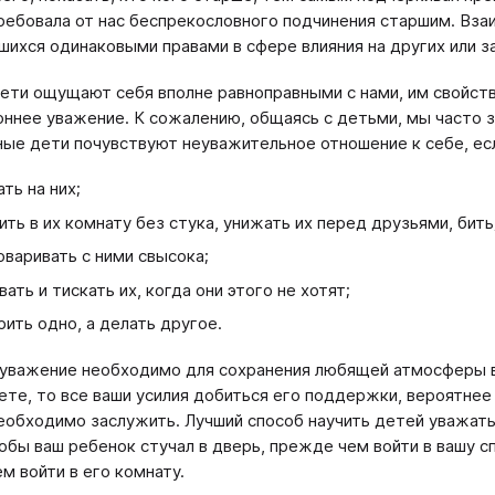
ребовала от нас беспрекословного подчинения старшим. Вз
шихся одинаковыми правами в сфере влияния на других или 
ети ощущают себя вполне равноправными с нами, им свойст
ннее уважение. К сожалению, общаясь с детьми, мы часто з
ые дети почувствуют неуважительное отношение к себе, е
ать на них;
ить в их комнату без стука, унижать их перед друзьями, бить
оваривать с ними свысока;
вать и тискать их, когда они этого не хотят;
рить одно, а делать другое.
уважение необходимо для сохранения любящей атмосферы в с
ете, то все ваши усилия добиться его поддержки, вероятнее
еобходимо заслужить. Лучший способ научить детей уважать 
тобы ваш ребенок стучал в дверь, прежде чем войти в вашу сп
м войти в его комнату.