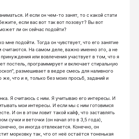
ниматься. И если он чем-то занят, то с какой стати
ежите, если вас вот так вот позовут? Вы вот
 может ли он сейчас подойти?
о мне подойти. Тогда он чувствует, что его занятие
м считаются. На самом деле, важно именно это, а не
 принуждения или вовлечения участвует в том, что я
ает постель, программирует и включает стиральную
оскоп", размешивает в ведре смесь для наливного
 же, что и я, только без моих просьб, заданий и
нка. Я считаюсь с ним. Я учитываю его интересы. И
читывать мои интересы. И если мы с ним готовимся
сте. И он в этом ловит такой кайф, что заставлять
м сучки и веточки (он начал это в 3,5 года),
онечно, он иногда отвлекается. Конечно, он
стит морковку так, что от неё остаётся тоненькая