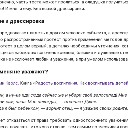
Конечно, часть теста может пролиться, а оладушка получитьс
о! И мне, и ему. Без всякой дрессировки.
е и дрессировка
предполагает видеть в другом человеке субъекта, а дрессир
о распространенный протест против применения методов д
отест в целом верный, в деталях необходимы уточнения, хот
щиков наблюдаются очень крепкие, близкие и душевные отн
ка не исключает любви и уважения, а при умелом использо
меня не уважают?
ин Кволс
. Книга «
Радость воспитания. Как воспитывать детей
к, а ну-ка иди сюда сейчас же и убери свой велосипед! Мне 
ри сам, папа. Мне некогда», — отвечает Джек.
да я был ребенком, — ворчит отец, — я уважал своих родите
ет отказаться от права требовать одностороннего уважения
его, показать, кто кого старше, тем самым подчеркивая пре