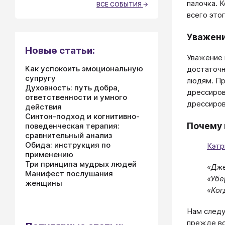
палочка. 
ВСЕ СОБЫТИЯ
всего этог
Уважени
Новые статьи:
Уважение 
Как успокоить эмоциональную
достаточн
супругу
людям. Пр
Духовность: путь добра,
дрессиров
ответственности и умного
дрессиров
действия
Синтон-подход и когнитивно-
Почему 
поведенческая терапия:
сравнительный анализ
Обида: инструкция по
Кэтр
применению
Три принципа мудрых людей
«Дже
Манифест послушания
«Убе
женщины
«Ког
Нам следу
прежде вс