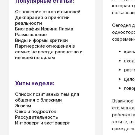
Популярные статьи:
которая т
Отношение отцов и сыновей
пользовав
Декларация о принятии
реальности
Сегодня д
Биография Ирвина Ялома
односторо
Размышление
современн
Виды и формы критики
Партнерские отношения в
крич
семье: не всегда равенство и
не всем по силам
вход
разг
цело
Хиты недели:
гово
Список позитивных тем для
общения с близкими
Взаимное 
Эгоизм
его уважа
Секс и подросток
ребенка н
Рассудительность
хотите, ч
Интроверт и экстраверт
прежде че