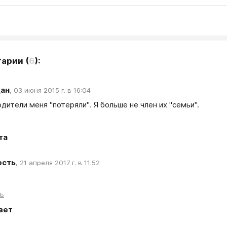
тарии
(
6
):
дан
,
03 июня 2015 г. в 16:04
дители меня "потеряли". Я больше не член их "семьи".
та
ость
,
21 апреля 2017 г. в 11:52
ть
вет