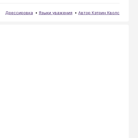
Дрессировка
Языки уважения
Автор Кэтрин Кволс