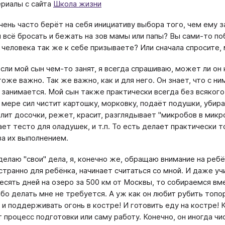
риалы с сайта
Школа жизни
чень часто берёт на себя инициативу выбора того, чем ему за
 всё бросать и бежать на зов мамы или папы? Вы сами-то поб
 человека так же к себе призываете? Или сначала спросите,
сли мой сын чем-то занят, я всегда спрашиваю, может ли он к
оже важно. Так же важно, как и для него. Он знает, что с ни
н занимается. Мой сын также практически всегда без всякого
 мере сил чистит картошку, морковку, подаёт подушки, убир
илит досочки, режет, красит, разглядывает "микробов в микр
ет тесто для оладушек, и т.п. То есть делает практически то
за их выполнением.
 делаю "свои" дела, я, конечно же, обращаю внимание на ребё
и странно для ребёнка, начинает считаться со мной. И даже у
десять дней на озеро за 500 км от Москвы, то собираемся вме
бо делать мне не требуется. А уж как он любит рубить топоро
 и поддерживать огонь в костре! И готовить еду на костре! К
 процесс подготовки или саму работу. Конечно, он иногда чи