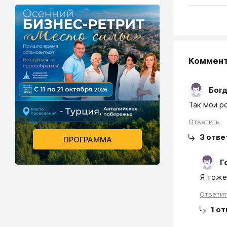
Коммен
Бог
Так мои ро
Ответить
3
отве
ПРОГРАММА
Г
Ответи
1
от