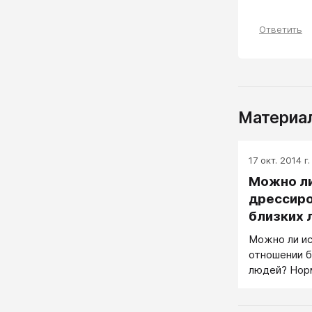
Ответить
Материал
17 окт. 2014 г.
Можно ли
дрессиро
близких 
Можно ли ис
отношении б
людей? Норм
люди будут 
в отношении