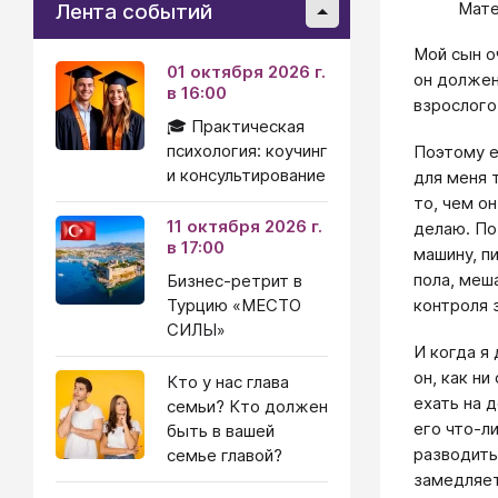
Мате
Лента событий
Мой сын о
01 октября 2026 г.
он должен
в 16:00
взрослого
🎓 Практическая
психология: коучинг
Поэтому е
и консультирование
для меня т
то, чем о
11 октября 2026 г.
делаю. По
в 17:00
машину, п
пола, меша
Бизнес-ретрит в
Турцию «МЕСТО
контроля 
СИЛЫ»
И когда я
он, как н
Кто у нас глава
ехать на 
семьи? Кто должен
его что-ли
быть в вашей
разводить
семье главой?
замедляет