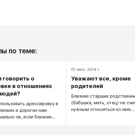
ы по теме:
01 июл. 2014 г.
 говорить о
Уважают все, кроме
вке в отношениях
родителей
людей?
Близкие старшие родственн
(бабушка, мать, отец) не сч
пользовать дрессировку в
нужным относиться ко мне
лизких и дорогих нам
уважительно (ну, мы же «св
ально ли, если близкие
какие могут быть обиды?). 
использовать дрессировку
результате мной помыкают, 
 нас самих?