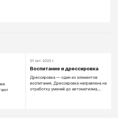
01 окт. 2022 г.
Воспитание и дрессировка
Дрессировка — один из элементов
воспитания. Дрессировка направлена на
ики
отработку умений до автоматизма,
итают
перевод их в навыки.
ои» —
В
могут