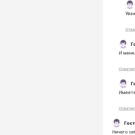
Ува
Отве
Г
И меня.
Ответи
Г
Имеете
Ответи
Гост
Ничего се