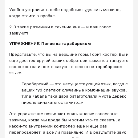
Удобно устраивать себе подобные гуделки в машине,
когда стоите в пробке.
2-3 такие разминки в течение дня ― и ваш голос
зазвучит!
УПРАЖНЕНИЕ: Пение на тарабарском
Представьте, что вы на вершине горы. Горит костер. Вы и
еще десяток-другой ваших собратьев-шаманов танцуете
около костра и поете какую-то песню на тарабарском
языке.
Тарабарский ― это несуществующий язык, когда с
ваших губ слетают случайные комбинации звуков,
типа «абала така дара батаготолали муста дереко
пироло винахатогоста чито...»
Это упражнение позволяет снять многие голосовые
зажимы, когда мы вроде бы и хотим что-то сказать, а
какой-то внутренний контролер еще и еще раз
перепроверяет, а все ли правильно. И в результате звук