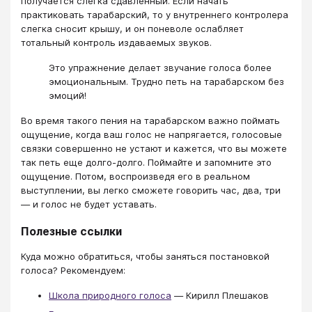
получается слегка сдавленный. Если начать
практиковать тарабарский, то у внутреннего контролера
слегка сносит крышу, и он поневоле ослабляет
тотальный контроль издаваемых звуков.
Это упражнение делает звучание голоса более
эмоциональным. Трудно петь на тарабарском без
эмоций!
Во время такого пения на тарабарском важно поймать
ощущение, когда ваш голос не напрягается, голосовые
связки совершенно не устают и кажется, что вы можете
так петь еще долго-долго. Поймайте и запомните это
ощущение. Потом, воспроизведя его в реальном
выступлении, вы легко сможете говорить час, два, три
― и голос не будет уставать.
Полезные ссылки
Куда можно обратиться, чтобы заняться постановкой
голоса? Рекомендуем:
Школа природного голоса
― Кирилл Плешаков