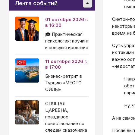
Лента событий
смел
Синтон-по
01 октября 2026 г.
в 16:00
некоторые
время на 
🎓 Практическая
психология: коучинг
Суть упра
и консультирование
их такими
важно ост
11 октября 2026 г.
«недостат
в 17:00
Бизнес-ретрит в
Напр
Турцию «МЕСТО
обст
СИЛЫ»
вари
СПЯЩАЯ
Ну, 
ЦАРЕВНА,
правдивое
А на само
повествование по
следам сказочника
После вып