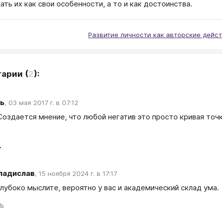
ать их как свои особенности, а то и как достоинства.
Развитие личности как авторские дейс
тарии
(
2
):
ь
,
03 мая 2017 г. в 07:12
Создается мнение, что любой негатив это просто кривая точк
т
ладислав
,
15 ноября 2024 г. в 17:17
глубоко мыслите, вероятно у вас и академический склад ума.
ть