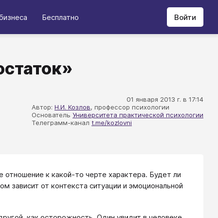
бизнеса
Бесплатно
Войти
остаток»
01 января 2013 г. в 17:14
Автор:
Н.И. Козлов
, профессор психологии
Основатель
Университета практической психологии
Телеграмм-канал
t.me/kozlovni
 отношение к какой-то черте характера. Будет ли
гом зависит от контекста ситуации и эмоциональной
другой, как осторожность. Один увидит в человеке