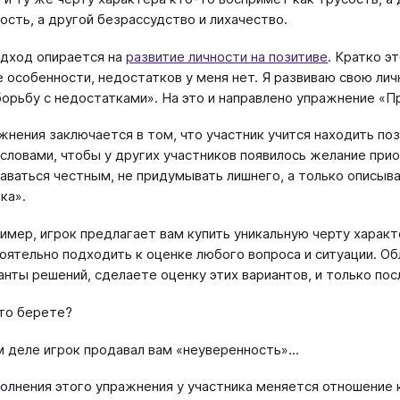
ость, а другой безрассудство и лихачество.
дход опирается на
развитие личности на позитиве
. Кратко э
 особенности, недостатков у меня нет. Я развиваю свою личн
борьбу с недостатками». На это и направлено упражнение «П
жнения заключается в том, что участник учится находить по
 словами, чтобы у других участников появилось желание при
аваться честным, не придумывать лишнего, а только описы
ка».
имер, игрок предлагает вам купить уникальную черту характ
оятельно подходить к оценке любого вопроса и ситуации. Об
анты решений, сделаете оценку этих вариантов, и только по
что берете?
м деле игрок продавал вам «неуверенность»...
олнения этого упражнения у участника меняется отношение 