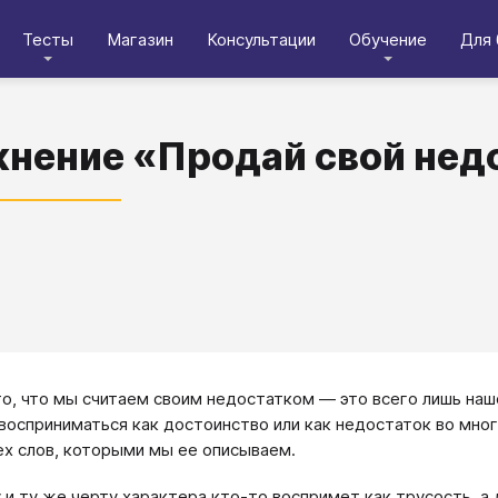
Тесты
Магазин
Консультации
Обучение
Для 
нение «Продай свой нед
о, что мы считаем своим недостатком — это всего лишь наше
 восприниматься как достоинство или как недостаток во мно
ех слов, которыми мы ее описываем.
 и ту же черту характера кто-то воспримет как трусость, а 