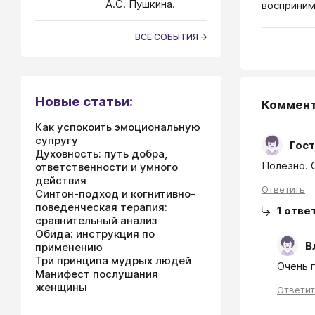
А.С. Пушкина.
восприним
ВСЕ СОБЫТИЯ
Новые статьи:
Коммен
Как успокоить эмоциональную
супругу
Гост
Духовность: путь добра,
Полезно. 
ответственности и умного
действия
Ответить
Синтон-подход и когнитивно-
поведенческая терапия:
1
отве
сравнительный анализ
Обида: инструкция по
В
применению
Три принципа мудрых людей
Очень 
Манифест послушания
женщины
Ответи