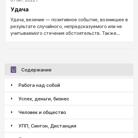
01 окт. 2022 г.
Удача
Удача, везение — позитивное событие, возникшее в
результате случайного, непредсказуемого или не
учитываемого стечения обстоятельств. Также
может обозначать желательный исход какого-либо
события или действия, особенно в ситуациях, когда
он не (полностью) зависит от действий или решений
затронутой личности. Примерами удачи могут быть
выигрыш в лотерею, рулетку или другую азартную
Содержание
игру.
Работа над собой
Успех, деньги, бизнес
Человек и общество
УПП, Синтон, Дистанция