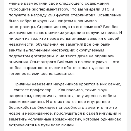
ученые разместили свое следующего содержания:
«Сообщите экспериментатору, что вы увидели ЭТО, и
получите в награду 250 фунтов стерлингов». Объявление
было набрано крупным шрифтом и занимало
полстраницы. Спрашивается, кто его заметил? Все без
исключения «счастливчики» увидели и получили призы. И
ни один из тех, кто перед испытаниями заявлял о своей
невезучести, объявления не заметил! Все они были
заняты выполнением инструкции: скрупулезным
подсчетом фотографий. И на текст даже не обращали
внимания. Опыт хитрого Вайсмана показал: удача — это
не благоприятное стечение обстоятельств, а наша
готовность ими воспользоваться.
— Причины невезения неудачников кроются в них самих,
— считает профессор. — Как правило, такие люди
напряжены, невротичны, зажаты, не уверены в себе и
закомплексованы. И это их постоянное внутреннее
беспокойство блокирует способность заметить что-то
новое и неожиданное, прислушаться к своей интуиции и
заметить «случайные возможности», которые одинаково
встречаются на пути всех людей.