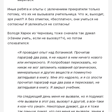
Иные ребята и опыты с увлечением прекратили только
потому, что их не вызывала учительница. Что ж, выходит,
зря учил?! А без отметки, «бесплатно», они учиться не
согласны! И увлекаться не согласны!
Володя Харюк из Черновиц тоже сначала так думал
(«Зачем учить, если не вызовут?»), но потом
спохватился:
«Я проводил опыт над ботаникой. Прочитав
параграф два раза, я не нашел в нем ничего нового
или интересного. Я попробовал пересказать, но
никак не мог запомнить названий органических,
минеральных и других веществ и поминутно
заглядывал в книгу. Мне это надоело, и я со злости
прочитал параграф еще два раза и пересказал, не
заглядывая в книгу. Я закрыл учебник.
На следующий день меня не вызвали, но я подумал:
«Не вызвали в этот раз, вызовут в другой, а все-таки
я кое-что узнал». Некоторые думают, да и я тоже
так раньше думал, что раз меня не вызвали, зачем я