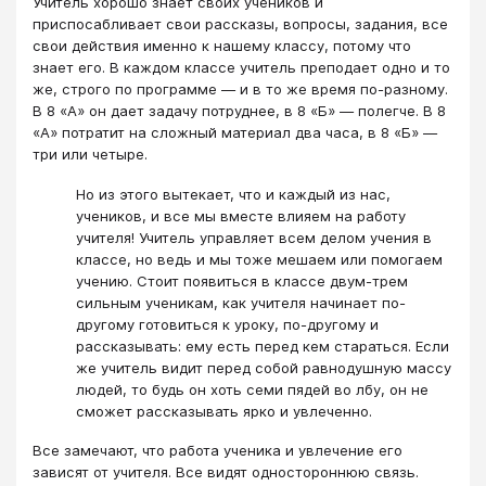
Учитель хорошо знает своих учеников и
приспосабливает свои рассказы, вопросы, задания, все
свои действия именно к нашему классу, потому что
знает его. В каждом классе учитель преподает одно и то
же, строго по программе — и в то же время по-разному.
В 8 «А» он дает задачу потруднее, в 8 «Б» — полегче. В 8
«А» потратит на сложный материал два часа, в 8 «Б» —
три или четыре.
Но из этого вытекает, что и каждый из нас,
учеников, и все мы вместе влияем на работу
учителя! Учитель управляет всем делом учения в
классе, но ведь и мы тоже мешаем или помогаем
учению. Стоит появиться в классе двум-трем
сильным ученикам, как учителя начинает по-
другому готовиться к уроку, по-другому и
рассказывать: ему есть перед кем стараться. Если
же учитель видит перед собой равнодушную массу
людей, то будь он хоть семи пядей во лбу, он не
сможет рассказывать ярко и увлеченно.
Все замечают, что работа ученика и увлечение его
зависят от учителя. Все видят одностороннюю связь.