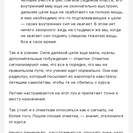
человек учится в шестом или седьмом классе, его
внутренний мир еще не окончательно выстроен,
дальние цели еще не «работают» на полную мощь,
и ему необходимо что-то подталкивающее к цели
— своих внутренних сил не хватает. В этом нет
ничего зазорного: ведь не стыдимся же мы, когда
не хватает сил поднять слишком тяжелую вещь.
Все в свое время.
Так и в учении. Сила далекой цели еще мала, нужны
дополнительные побуждения — отметки. Отметки
сигнализируют нам, что все в порядке, что мы на
правильном пути, что учение идет нормально. Они как
радиолуч, который посылают из аэропорта навстречу
летящим самолетам, чтобы те не сбились с курса.
Летчик настраивается на этот луч и прилетает точно к
месту назначения.
Так стоит и к отметкам относиться как к сигналу, не
более того. Пошли плохие отметки, — значит, отклонился
от курса.
Нечего паниковать, расстраиваться, опускать руки, надо