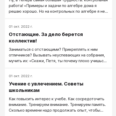
работа! «Примеры и задачи по алгебре дома я
решаю хорошо. Но на контрольных по алгебре я не
могу быстро и правильно решить», — пишет Галя
Ушакова из Гуся-Хрустального. Таких писем много:
01 окт. 2022 г.
не хватает самообладания. Страх совсем забивает
Отстающие. За дело берется
способности — это доказано многими, очень
многими экспериментами. Страх слегка помогает,
коллектив!
если задача проста; но чуть она сложнее, чуть
Заниматься с отстающими? Прикреплять к ним
требуется что-то новое, какое-то творчество — и
отличников? Вызывать неуспевающих на собрания,
страх становится губительным.
мучить их: «Скажи, Петя, ты почему плохо учишься?
Дай слово, что исправишься к концу недели!» Да
ведь не только бедный Петя, но и вся Академия
01 окт. 2022 г.
педагогических наук не смогла бы ответить на
Учение с увлечением. Советы
вопрос, отчего он плохо учится и как «к концу
недели» исправить его двойки. Попытаемся
школьникам
выработать более правильную, более эффективную
Как повысить интерес к учебе. Как сосредоточить
стратегию.
внимание. Тренируем внимание. Тренируем память.
Сколько времени надо продолжать опыт, чтобы
выработалась привычка. Как научиться «хотеть».