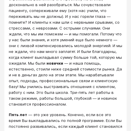
досконально в ней разобраться. Мы сочувствовали
пациенту, сопереживали ему (хотя нас учили, что
переживать мы не должны). И у нас горели глаза ―
помните? И клиенты к нам шли с нервными срывами, со
стрессами, с неврозами. С острыми случаями. Они
ждали, что мы им поможем ― и мы помогали. Потому что
у нас были знания, и хотя умений еще было немного ―
они с лихвой компенсировались молодой энергией. И мы
не ждали, что нам много заплатят. И были благодарны,
когда клиент выкладывал сумму больше той, которую мы
ожидали. Мы были
новички
― и наша помощь,
естественно, стоили ниже средней стоимости рынка. Да
и не в деньгах дело на этом этапе. Мы нарабатывали
опыт, подходы, профессиональные связи и клиентскую
базу! Мы учились выстраивать отношения с клиентом,
работу с ним. Это была школа. Три-пять лет работы в
таком режиме, работы большой, глубокой ― и новичок
становится профессионалом.
Пять лет
― это уже уровень. Конечно, если все это
время Вы выкладывались по полной программе. Если Вы
постоянно развивались, если каждый клиент становился