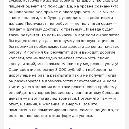
сумме, которую не жалко уронить на дорогу. Во сколько
пациент оценит его помощь? Да, на уровне сознания-то
он наверняка все примет с благодарностью. Но мы-то
знаем, коллеги, что будет руководить его действиями
дальше. Послушает, попробует ― не получится сразу ―
пойдет к другому доктору, к третьему… И везде будет
такой результат. То есть никакой. А вот если он заплатил
бы существенную для него сумму за консультацию, он
бы проникся необходимостью довести до конца начатую
работу. И получил бы результат. Вот и выходит, дорогие
коллеги, что милосердно занижая стоимость своих
консультаций, мы оказываем клиенту медвежью услугу!
Свои средние по рынку 3 000 рублей он выбросит на
дорогу еще не раз, а результата так и не получит. Тогда
он разочаруется в возможностях психотерапии. А если
хватит у него желания все-таки решить свою проблему,
он пойдет к суперпрофессионалу, заплатит ему большие
деньги ― и вот тогда лед тронется. Потому что там ― и
опыт, и знания, и желание, и энергия. Все это
помножено на замотивированность самого пациента, то
есть полное соответствие формуле успеха.