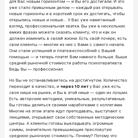
для Вас новым горизонтом ― и Вы его достигали. И это
уже стало привычным делом ― каждый раз открывать
новые горизонты и в короткий срок их достигать, чтобы
открылись новые и новые… У Вас уже наметанный
взгляд, профессиональная хватка. Вы уже в нескольких
емких фразах можете сказать клиенту, что и как он
должен изменить в своей жизни. Есть свой почерк, есть
свои клиенты ― многие из них с Вами с самого начала.
Они стали успешней и платежеспособней с Вашей
помощью ― и теперь платят Вам намного больше. Выше
средней рыночной стоимости работы психотерапевта.
Ведь Вы ― профессионал.
Но Вы не останавливаетесь на достигнутом. Количество
переходит в качество, и
через 10 лет
у Вас уже есть
своя ниша на рынке, и Вы в этой нише ― один из лучших.
Есть авторские методики, уникальные, результативные.
Вы готовы делиться своими наработками с коллегами.
Многие на этом этапе идут преподавать, выступают с
лекциями, открывают свои собственные методические
центры. А клиенты готовы выкладывать огромные
суммы, значительно превышающие пресловутую
среднюю рыночную стоимость. Почему? Потому что