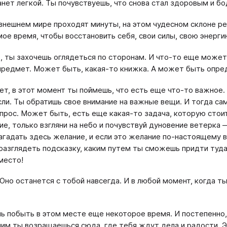
анет легкой. Ты почувствуешь, что снова стал здоровым и б
 внешнем мире проходят минуты, на этом чудесном склоне ре
ое время, чтобы восстановить себя, свои силы, свою энерги
 ты захочешь оглядеться по сторонам. И что-то еще может
предмет. Может быть, какая-то книжка. А может быть опре
т, в этот момент ты поймешь, что есть еще что-то важное.
ли. Ты обратишь свое внимание на важные вещи. И тогда сам
опрос. Может быть, есть еще какая-то задача, которую стои
ие, только взгляни на небо и почувствуй дуновение ветерка
гадать здесь желание, и если это желание по-настоящему ва
азглядеть подсказку, каким путем ты сможешь придти туда,
место!
 Оно останется с тобой навсегда. И в любой момент, когда 
 побыть в этом месте еще некоторое время. И постепенно, 
им ты возращаешься сюда, где тебя ждут дела и радости. Э