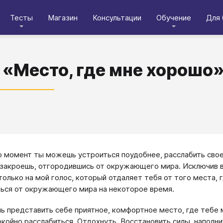
Тесты
Магазин
Консультации
Обучение
Для 
 «Место, где мне хорошо
о момент ты можешь устроиться поудобнее, расслабить свое
 закроешь, отгородившись от окружающего мира. Исключив в
только на мой голос, который отдаляет тебя от того места, 
ься от окружающего мира на некоторое время.
 представить себе приятное, комфортное место, где тебе м
койно расслабиться. Отдохнуть. Восстановить силы, наполн