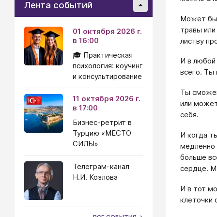
Лента событий
Может быт
травы или
01 октября 2026 г.
в 16:00
листву пр
🎓 Практическая
И в любой
психология: коучинг
всего. Ты
и консультирование
Ты сможеш
11 октября 2026 г.
или может
в 17:00
себя.
Бизнес-ретрит в
Турцию «МЕСТО
И когда т
СИЛЫ»
медленно 
больше вс
Телеграм-канал
сердце. М
Н.И. Козлова
И в тот м
клеточки 