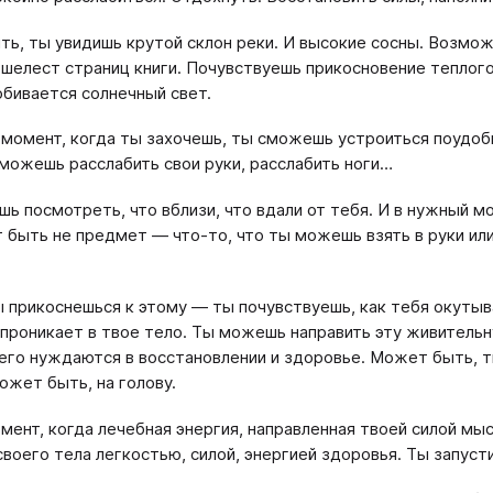
ь, ты увидишь крутой склон реки. И высокие сосны. Возмож
 шелест страниц книги. Почувствуешь прикосновение теплого
обивается солнечный свет.
 момент, когда ты захочешь, ты сможешь устроиться поудоб
 можешь расслабить свои руки, расслабить ноги…
ь посмотреть, что вблизи, что вдали от тебя. И в нужный 
 быть не предмет — что-то, что ты можешь взять в руки ил
ы прикоснешься к этому — ты почувствуешь, как тебя окутыв
проникает в твое тело. Ты можешь направить эту живительн
его нуждаются в восстановлении и здоровье. Может быть, т
ожет быть, на голову.
омент, когда лечебная энергия, направленная твоей силой мы
своего тела легкостью, силой, энергией здоровья. Ты запус