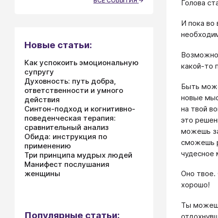
ВСЕ СОБЫТИЯ
Голова ст
И пока во
необходим
Новые статьи:
Возможно,
Как успокоить эмоциональную
какой-то 
супругу
Духовность: путь добра,
Быть може
ответственности и умного
новые мыс
действия
на твой в
Синтон-подход и когнитивно-
поведенческая терапия:
это решен
сравнительный анализ
можешь за
Обида: инструкция по
сможешь р
применению
чудесное 
Три принципа мудрых людей
Манифест послушания
женщины
Оно твое.
хорошо!
Ты можешь
Популярные статьи:
отдохнувш