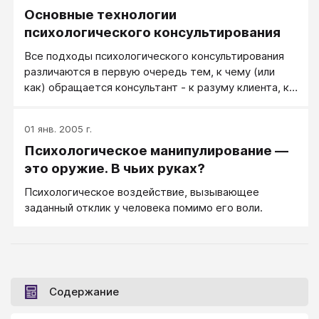
Основные технологии
психологического консультирования
Все подходы психологического консультирования
различаются в первую очередь тем, к чему (или
как) обращается консультант - к разуму клиента, к
его логике и фактам - Рациональное воздействие,
либо действуя в обход разума (обращаясь к
01 янв. 2005 г.
бессознательному, воздействуя на эмоции клиента,
Психологическое манипулирование —
создавая тому живые впечатления, внушения и
состояния) - Суггестивное воздействие. С другой
это оружие. В чьих руках?
стороны, есть три разные ситуации консультанта...
Психологическое воздействие, вызывающее
заданный отклик у человека помимо его воли.
Содержание