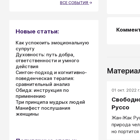
ВСЕ СОБЫТИЯ
Коммен
Новые статьи:
Как успокоить эмоциональную
супругу
Духовность: путь добра,
ответственности и умного
действия
Материал
Синтон-подход и когнитивно-
поведенческая терапия:
сравнительный анализ
Обида: инструкция по
01 окт. 2022 г
применению
Свободно
Три принципа мудрых людей
Руссо
Манифест послушания
женщины
Жан-Жак Рус
природа чел
но портится