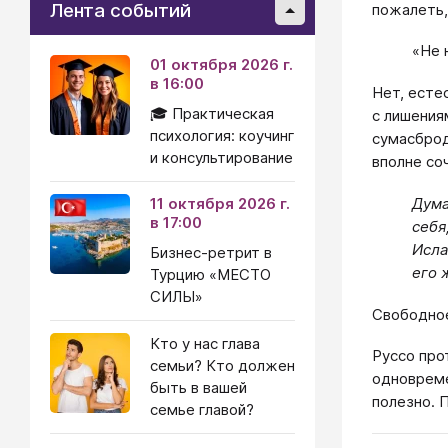
Лента событий
пожалеть,
«Не 
01 октября 2026 г.
в 16:00
Нет, есте
🎓 Практическая
с лишения
психология: коучинг
сумасброд
и консультирование
вполне со
Дума
11 октября 2026 г.
в 17:00
себя
Исла
Бизнес-ретрит в
его 
Турцию «МЕСТО
СИЛЫ»
Свободное
Кто у нас глава
Руссо про
семьи? Кто должен
одновреме
быть в вашей
полезно. 
семье главой?