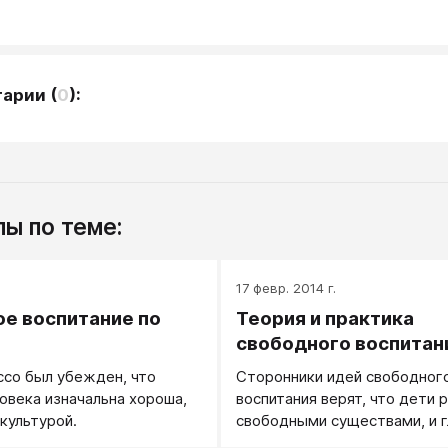
тарии
(
0
):
ы по теме:
.
17 февр. 2014 г.
е воспитание по
Теория и практика
свободного воспитан
со был убежден, что
Сторонники идей свободног
овека изначальна хороша,
воспитания верят, что дети
 культурой.
свободными существами, и г
задача взрослых, по их мнен