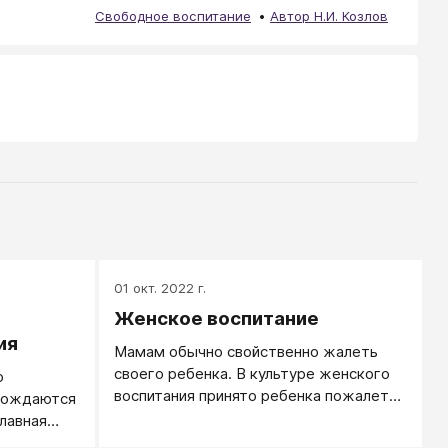
Свободное воспитание
Автор Н.И. Козлов
01 окт. 2022 г.
Женское воспитание
ия
Мамам обычно свойственно жалеть
своего ребенка. В культуре женского
о
воспитания принято ребенка пожалеть,
 рождаются
ребенку уступить, за ребенка сделать,
лавная
создавать ему комфортные условия
ию,