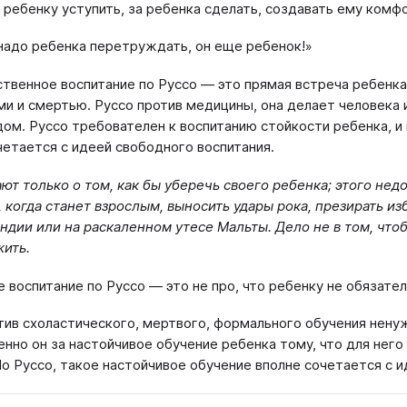
 ребенку уступить, за ребенка сделать, создавать ему комф
надо ребенка перетруждать, он еще ребенок!»
ственное воспитание по Руссо — это прямая встреча ребенка
ми и смертью. Руссо против медицины, она делает человека 
ом. Руссо требователен к воспитанию стойкости ребенка, и
четается с идеей свободного воспитания.
ют только о том, как бы уберечь своего ребенка; этого нед
, когда станет взрослым, выносить удары рока, презирать из
ндии или на раскаленном утесе Мальты. Дело не в том, чтоб
жить.
 воспитание по Руссо — это не про, что ребенку не обязател
тив схоластического, мертвого, формального обучения нену
нно он за настойчивое обучение ребенка тому, что для него
По Руссо, такое настойчивое обучение вполне сочетается с и