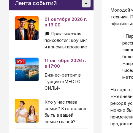
Лента событий
Молодой ч
техники. 
01 октября 2026 г.
официальн
в 16:00
🎓 Практическая
- Па
психология: коучинг
расс
и консультирование
зако
боле
11 октября 2026 г.
Напр
в 17:00
чисе
Бизнес-ретрит в
мето
Турцию «МЕСТО
СИЛЫ»
На подгот
Ежедневно
Кто у нас глава
рекорд ус
семьи? Кто должен
можно быс
быть в вашей
применени
семье главой?
продолжит