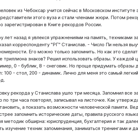
еловек из Чебоксар учится сейчас в Московском институте 
Представители этого вуза и стали членами жюри. Потом рек
о зарегистрирован в Книге рекордов России.
ру лет назад я увлекся упражнениями на память, техниками з
казал корреспонденту "РГ" Станислав. - Число Пи нельзя выу
номерности. Его можно только запомнить. Но как это сделать
е триллиона знаков? Решил использовать образы. У каждой ц
имер, 0 - бублик, 8 - снеговик. Но проще придумать образы 
л: 100 - стол, 200 - динамик. Лично для меня это самый легк
д.
овку рекорда у Станислава ушло три месяца. Запомнил все за
 по три часа повторял, записывал на листочке. Как утвержд
тановить, а показать возможности человеческой памяти. Вед
трее запомнить исторические даты, правила русского языка
я методик обширна: юриспруденция, бухгалтерия и так далее
ь изучение техник запоминания, заниматься тренингами и да