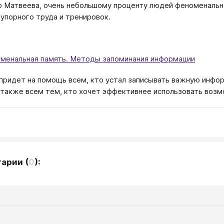
 Матвеева, очень небольшому проценту людей феноменальная
 упорного труда и тренировок.
менальная память. Методы запоминания информации
 придет на помощь всем, кто устал записывать важную инфор
а также всем тем, кто хочет эффективнее использовать возм
тарии
(
0
):