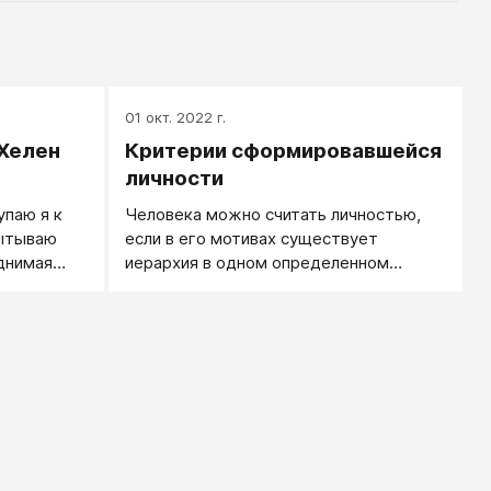
01 окт. 2022 г.
 Хелен
Критерии сформировавшейся
личности
паю я к
Человека можно считать личностью,
пытываю
если в его мотивах существует
днимая
иерархия в одном определенном
смысле.
 Задача
удна. Когда
очкам
ания, то
ь и
тся сквозь
яя прошлое
я женщина