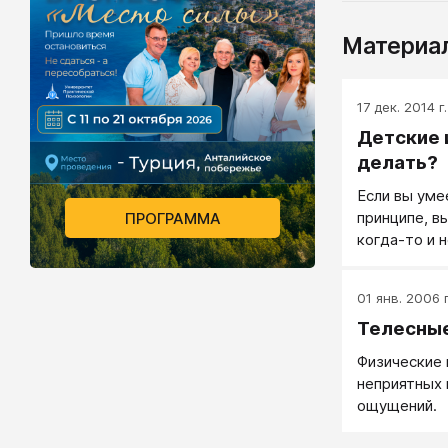
Материал
17 дек. 2014 г.
Детские 
делать?
Если вы уме
принципе, в
ПРОГРАММА
когда-то и 
и неоправда
01 янв. 2006 г
Телесные
Физические 
неприятных 
ощущений.