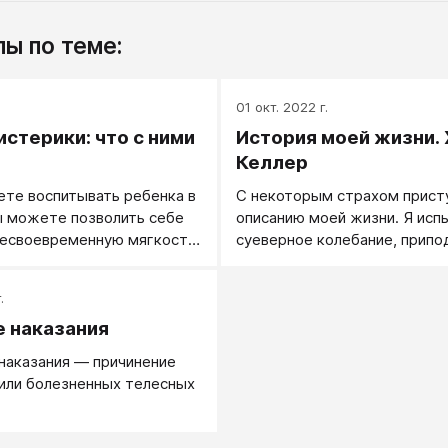
ы по теме:
01 окт. 2022 г.
истерики: что с ними
История моей жизни.
Келлер
ете воспитывать ребенка в
С некоторым страхом присту
ы можете позволить себе
описанию моей жизни. Я ис
несвоевременную мягкость,
суеверное колебание, припо
нную жесткость.
вуаль, золотистым туманом
окутывающую мое детство.
.
написания автобиографии тр
 наказания
я пытаюсь разложить по пол
самые ранние свои воспомин
наказания — причинение
обнаруживаю, что реальност
или болезненных телесных
фантазия переплелись и тяну
годы единой цепью, соедин
с настоящим. Ныне живуща