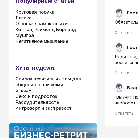
Популярные статьи:
Круговая порука
Гост
Логика
Обязатель
О пользе самокритики
Кеттел, Рэймонд Бернард
Ответить
Муштра
Негативное мышление
Гост
Родители,
воспитанн
Хиты недели:
Ответить
Список позитивных тем для
общения с близкими
Вла
Эгоизм
Секс и подросток
"выучит п
Рассудительность
наоборот,
Интроверт и экстраверт
Ответить