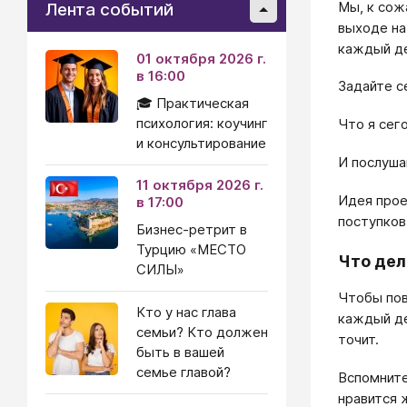
Мы, к сож
Лента событий
выходе на
каждый де
01 октября 2026 г.
в 16:00
Задайте с
🎓 Практическая
психология: коучинг
Что я сег
и консультирование
И послуша
11 октября 2026 г.
Идея прое
в 17:00
поступков
Бизнес-ретрит в
Турцию «МЕСТО
Что дел
СИЛЫ»
Чтобы пов
Кто у нас глава
каждый де
семьи? Кто должен
точит.
быть в вашей
семье главой?
Вспомните
нравится 