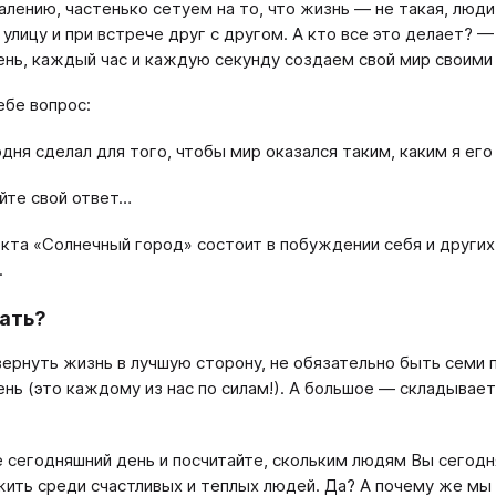
алению, частенько сетуем на то, что жизнь — не такая, люд
 улицу и при встрече друг с другом. А кто все это делает? 
нь, каждый час и каждую секунду создаем свой мир своими
ебе вопрос:
одня сделал для того, чтобы мир оказался таким, каким я его
йте свой ответ…
кта «Солнечный город» состоит в побуждении себя и други
.
ать?
ернуть жизнь в лучшую сторону, не обязательно быть семи 
нь (это каждому из нас по силам!). А большое — складывает
 сегодняшний день и посчитайте, скольким людям Вы сегод
жить среди счастливых и теплых людей. Да? А почему же мы 