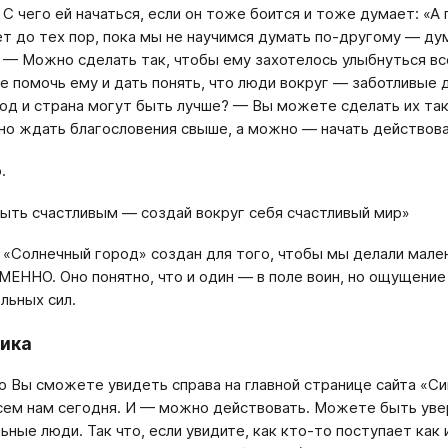
 С чего ей начаться, если он тоже боится и тоже думает: «А 
ет до тех пор, пока мы не научимся думать по-другому — ду
 — Можно сделать так, чтобы ему захотелось улыбнуться вс
 помочь ему и дать понять, что люди вокруг — заботливые др
род и страна могут быть лучше? — Вы можете сделать их так
о ждать благословения свыше, а можно — начать действова
.
ыть счастливым — создай вокруг себя счастливый мир»
«Солнечный город» создан для того, чтобы мы делали мале
ННО. Оно понятно, что и один — в поле воин, но ощущение 
льных сил.
ика
 Вы сможете увидеть справа на главной странице сайта «С
сем нам сегодня. И — можно действовать. Можете быть ув
ьные люди. Так что, если увидите, как кто-то поступает как 