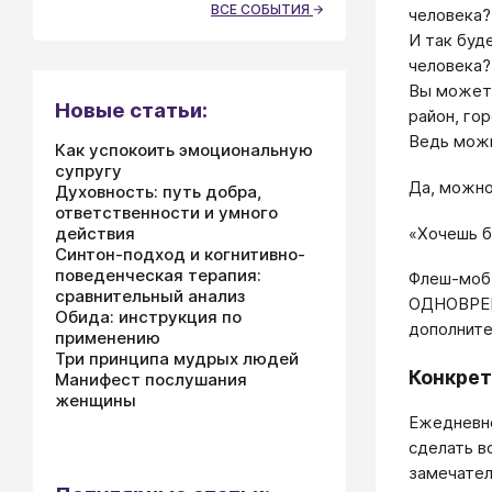
ВСЕ СОБЫТИЯ
человека?
И так буд
человека?
Вы можете
Новые статьи:
район, го
Ведь можн
Как успокоить эмоциональную
супругу
Да, можно
Духовность: путь добра,
ответственности и умного
«Хочешь б
действия
Синтон-подход и когнитивно-
поведенческая терапия:
Флеш-моб 
сравнительный анализ
ОДНОВРЕМЕ
Обида: инструкция по
дополните
применению
Три принципа мудрых людей
Конкрет
Манифест послушания
женщины
Ежедневно
сделать в
замечател