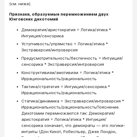
(см. ниже).
Признаки, образуемые перемножением двух
Юнговских дихотомий
Демократия/аристократия = Логика/этика *
Интуиция/сенсорика
Уступчивость/упрямство = Логика/этика *
Экстраверсия/интроверсия
Предусмотрительность/беспечность = Интуиция/
сенсорика * Экстраверсия/интроверсия
Конструктивизм/эмотивизм = Логика/этика *
Иррациональность/рациональность
Тактика/стратегия = Интуиция/сенсорика *
Иррациональность/рациональность
Статика/динамика = Экстраверсия/интроверсия *
Иррациональность/рациональностьПояснение.
Дихотомии перемножаются так: Демократия/
аристократия = Логика/этика * Интуиция/
сенсорика означает, что демократы — это логики-
интуиты (Дон Кихот, Робеспьер, Джек Лондон,