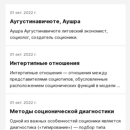
01 окт. 2022 г.
Аугустинавичюте, Аушра
Аушра Аугустинавичюте литовский экономист,
социолог, создатель соционики.
01 окт. 2022 г.
Интертипные отношения
Интертипные отношения — отношения между
представителями социотипов, обусловленные
расположением соционических функций в модели А.
Между людьми с различными социотипами будут и
различные типы взаимоотношений, так как каждый
01 окт. 2022 г.
тип по своему воспринимает и обрабатывает
Методы соционической диагностики
информацию. Существует несколько типов
отношений между различными типами, они мало
Одной из важных особенностей соционики является
зависят от стремлений и желаний людей.
диагностика («типирование») — подбор типа