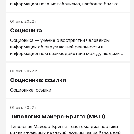
информационного метаболизма, наиболее близко
моделирующего проявления человека в различных
ситуациях. Можно выделить четыре основных
01 окт. 2022 г.
подхода к определению психотипа человека: с
Соционика
использованием соционических опросников;
соционическое интервью; по поведению; по
Соционика — учение о восприятии человеком
невербальным признакам; Следует заметить что
информации об окружающей реальности и
подходы не являются взаимоисключающими и
информационном взаимодействии между людьми (в
зачастую используются совместно.
более узком прикладном смысле — об одной из
сторон психологической совместимости),
01 окт. 2022 г.
ключевым понятием которой является «тип
Соционика: ссылки
информационного метаболизма» (социотип).
Соционика: ссылки
01 окт. 2022 г.
Типология Майерс-Бриггс (MBTI)
Типология Майерс-Бриггс - система диагностики
индивидуальных различий, возникшая на базе идей