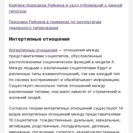
Критика признаков Рейнина и свод публикаций о данной
гипотезе
Признаки Рейнина в примерах по результатам
удаленного типирования
Интертипные отношения
Интертипные отношения
— отношения между
представителями социотипов, обусловленные
расположением соционических функций в модели А.
Между людьми с различными социотипами будут и
различные типы взаимоотношений, так как каждый тип
по своему воспринимает и обрабатывает информацию.
Существует несколько типов отношений между
различными типами, они мало зависят от стремлений и
желаний людей.
Согласно теории интертипных отношений существуют 14
видов интертипных отношений между представителями
16 социотипов: тождественные, дуальные, зеркальные,
активации, родственные, полудуальные, деловые,
миражные, погашения, суперэго, квазитождественные,