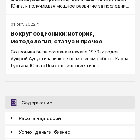
Юнга, и получившая мощное развитие за последние
десятилетия в разных странах Европы и США.
Диагностическая система Майерс–Бриггс нашла
01 окт. 2022 г.
широкое применение в крупнейших западных
Вокруг соционики: история,
компаниях, что говорит о ее практической
надежности и валидности.
методология, статус и прочее
Соционика была создана в начале 1970-х годов
Аушрой Аугустинавичюте по мотивам работы Карла
Густава Юнга «Психологические типы».
Содержание
Работа над собой
Успех, деньги, бизнес