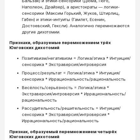
Бальзак) и этики-сенсорики (Дюма, Гюго,
Наполеон, Драйзер), а аристократы — логики-
сенсорики (Максим Горький, Жуков, Штирлиц,
Габен) и этики-интуиты (Гамлет, Есенин,
Достоевский, Гексли). Аналогично перемножаются
другие дихотомии.
Признаки, образуемые перемножением трёх
Юнговских дихотомий
Позитивизм/негативизм = Логика/этика * Интуиция/
сенсорика * Экстраверсия/интроверсия
Процесс/результат = Логика/этика * Интуиция/
сенсорика * Иррациональность/рациональность
Весёлость/серьёзность = Логика/этика *
Экстраверсия/интроверсия * Иррациональность/
рациональность
Рассудительность/решительность = Интуиция/
сенсорика * Экстраверсия/интроверсия *
Иррациональность/рациональность
Признак, образуемый перемножением четырёх
Юнговских дихотомий