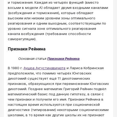
и торможения. Каждая из четырёх функций (вместо
восьми в модели А) обладает двумя входными каналами
(возбуждения и торможения), которые обладают
высоким или низким уровнем зоны оптимального
реагирования и одним выходным, соответствующим по
уровню сигнала зоне оптимального реагирования
канала возбуждения (требование способности
саморегуляции).
Признаки Рейнина
Основная статья
Признаки Рейнина
В 1980 г.
Аушра Аугустинавичюте
и Лариса Кобринская
предположили, что помимо четырёх Юнговских
дихотомий существует ещё 11 дихотомических
признаков, образующихся при перемножении Юнговских
дихотомий. Позднее математик Григорий Рейнин подвёл
математический базис под данную гипотезу, в связи с
чем признаки и получили его имя. Признаки Рейнина в
настоящее время используются при соционической
диагностике (типировании) некоторыми соционическими
школами, в то время как другие школы их не признают