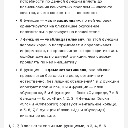
потребности по данной функции вплоть до
возникновения конкретных проблем — «чего-то
хочется, а чего конкретно — непонятно».
6 функция —
«активационная»
, по ней человек
ориентируется на ближайшее окружение,
положительно реагирует на воздействие.
7 функция —
«наблюдательная»
, по этой функции
человек хорошо воспринимает и обрабатывает
информацию, но предпочитает скорее критиковать
ошибки других по данной функции, чем самому
проявлять по ней инициативу.
8 функция —
«демонстративная»
, она обычно
проявляется без слов на деле, органично и
естественно, без лишних объяснений.1 и 2 функции
образуют блок «Эго», 3 и 4 функции — блок
«Суперэго», 5 и 6 функции — блок «Суперид», 7 и 8
функции — блок «Ид». 1, 2, 3, 4 функции (блоки
«Эго» и «Суперэго») образуют ментальное кольцо,
а 5, 6, 7, 8 функции (блоки «Ид» и «Суперид») —
витальное кольцо.
1, 2, 7, 8 являются сильными функциями, а 3, 4, 5, 6 —