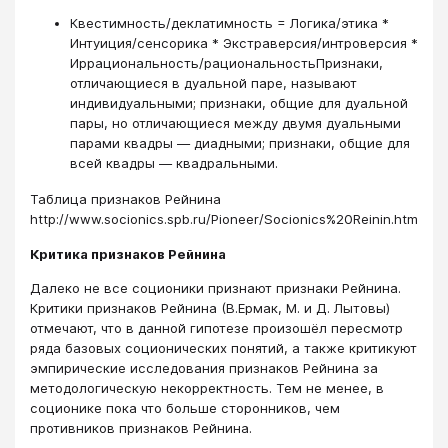
Квестимность/деклатимность = Логика/этика *
Интуиция/сенсорика * Экстраверсия/интроверсия *
Иррациональность/рациональностьПризнаки,
отличающиеся в дуальной паре, называют
индивидуальными; признаки, общие для дуальной
пары, но отличающиеся между двумя дуальными
парами квадры — диадными; признаки, общие для
всей квадры — квадральными.
Таблица признаков Рейнина
http://www.socionics.spb.ru/Pioneer/Socionics%20Reinin.htm
Критика признаков Рейнина
Далеко не все соционики признают признаки Рейнина.
Критики признаков Рейнина (В.Ермак, М. и Д. Лытовы)
отмечают, что в данной гипотезе произошёл пересмотр
ряда базовых соционических понятий, а также критикуют
эмпирические исследования признаков Рейнина за
методологическую некорректность. Тем не менее, в
соционике пока что больше сторонников, чем
противников признаков Рейнина.