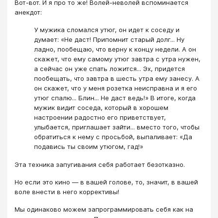
Вот-вот. И я про то же! Волей-неволей вспоминается
анекдот:
У мужика сломался утюг, он идет к соседу и
думает: «Не даст! Припомнит старый долг... Ну
ладно, пообещаю, что верну к концу недели. А он
скажет, что ему самому утюг завтра с утра нужен,
а сейчас он уже спать ложится... Эх, придется
пообещать, что завтра в шесть утра ему занесу. А
он скажет, что у меня розетка неисправна и я его
утюг спалю... Блин... Не даст ведь!» В итоге, когда
мужик видит соседа, который в хорошем
настроении радостно его приветствует,
улыбается, приглашает зайти... вместо того, чтобы
обратиться к нему с просьбой, выпаливает: «Да
подавись ты своим утюгом, гад!»
Эта техника запугивания себя работает безотказно.
Но если это кино — в вашей голове, то, значит, в вашей
воле внести в него коррективы!
Мы одинаково можем запрограммировать себя как на