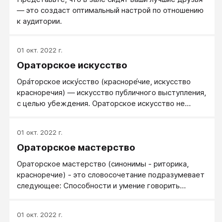
— это создаст оптимальный настрой по отношению
к аудитории.
01 окт. 2022 г.
Ораторское искусство
Ора́торское иску́сство (красноре́чие, искусство
красноречия) — искусство публичного выступления,
с целью убеждения. Ораторское искусство не
следует путать с красноречием в смысле
ораторских способностей — умением говорить
01 окт. 2022 г.
красиво, вдохновенно и убедительно, независимо от
Ораторское мастерство
того, является ли оно врождённым талантом
(естественное красноречие) или навыком,
Ораторское мастерство (синонимы - риторика,
приобретённым в процессе обучения
красноречие) - это словосочетание подразумевает
(искусственное красноречие). Ораторское
следующее: Способности и умение говорить
искусство и свойства ораторской речи изучает
красиво и ярко, убедительно, вкусно и
наука риторика.
завлекательно. Изысканная речь, построенная на
01 окт. 2022 г.
ораторских приемах; высокая степень мастерства