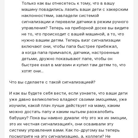
Только как вы отнесетесь к тому, что в вашу
машину повадились лазить ваши дети с хакерским
наклонностями, завладели системой
сигнализации и перевели датчики в режим ручного
управления? Теперь на приборной доске вы видите
не то, что происходит с вашей машиной, а то, что
нужно вашим детям. Теперь визг сигнализации
включают они, чтобы папа быстрее прибежал,
а когда папа примчался, датчики, настроенные
детьми, дружно показывают папе, чтобы он
быстрее ехал в магазин и купил там детям то, что
хотят они...
Что вы сделаете с такой сигнализацией?
И как вы будете себя вести, если узнаете, что ваши дети
уже давно великолепно владеют своими эмоциями, уже
изучили, какой плач лучше действует на маму, каким
можно достать папу и каким нытьем разжалобить
бабушку? Пока вы наивно думали: «Ну это же их эмоции,
это их честная сигнализация!», они осваивали эту
систему управления вами. Как по-другому вы теперь
посмотрите на эту сигнализацию, а, коллеги? Не