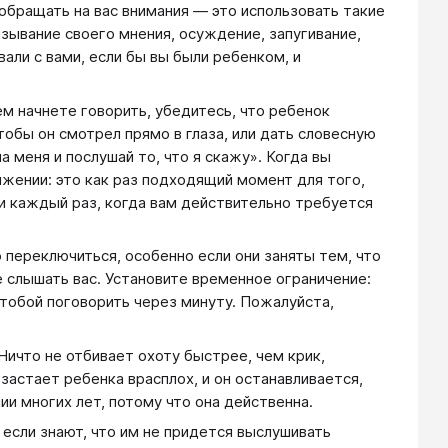
обращать на вас внимания ― это использовать такие
язывание своего мнения, осуждение, запугивание,
вали с вами, если бы вы были ребенком, и
ем начнете говорить, убедитесь, что ребенок
тобы он смотрел прямо в глаза, или дать словесную
а меня и послушай то, что я скажу». Когда вы
яжении: это как раз подходящий момент для того,
и каждый раз, когда вам действительно требуется
переключиться, особенно если они заняты тем, что
 слышать вас. Установите временное ограничение:
 тобой поговорить через минуту. Пожалуйста,
Ничто не отбивает охоту быстрее, чем крик,
застает ребенка врасплох, и он останавливается,
ии многих лет, потому что она действенна.
 если знают, что им не придется выслушивать