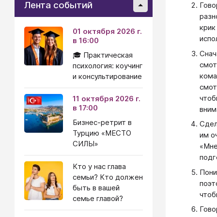
Лента событий
Гово
разн
крик
01 октября 2026 г.
испо
в 16:00
Снач
🎓 Практическая
смот
психология: коучинг
кома
и консультирование
смот
чтоб
11 октября 2026 г.
в 17:00
вним
Бизнес-ретрит в
Сдел
Турцию «МЕСТО
им о
СИЛЫ»
«Мне
подг
Кто у нас глава
Пони
семьи? Кто должен
поэт
быть в вашей
чтоб
семье главой?
Гово