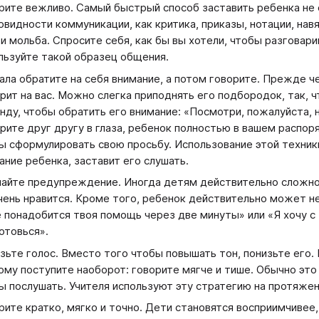
рите вежливо. Самый быстрый способ заставить ребенка не 
овидности коммуникации, как критика, приказы, нотации, нав
 и мольба. Спросите себя, как бы вы хотели, чтобы разговари
льзуйте такой образец общения.
ала обратите на себя внимание, а потом говорите. Прежде ч
рит на вас. Можно слегка приподнять его подбородок, так, ч
нду, чтобы обратить его внимание: «Посмотри, пожалуйста, н
рите друг другу в глаза, ребенок полностью в вашем распор
ы сформулировать свою просьбу. Использование этой техник
ание ребенка, заставит его слушать.
айте предупреждение. Иногда детям действительно сложно 
чень нравится. Кроме того, ребенок действительно может не
 понадобится твоя помощь через две минуты» или «Я хочу с
отовься».
зьте голос. Вместо того чтобы повышать тон, понизьте его. 
ому поступите наоборот: говорите мягче и тише. Обычно это 
ы послушать. Учителя используют эту стратегию на протяжен
рите кратко, мягко и точно. Дети становятся восприимчивее,