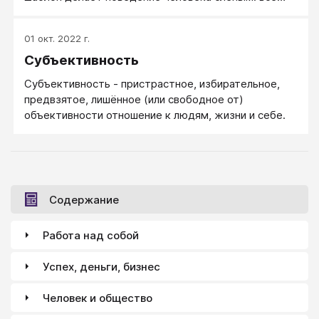
определяет качество шаблона. Если шаблон сам по
себе разумный, полезный, то и мышление, и
01 окт. 2022 г.
поведение такого человека уместно и адекватно.
Субъективность
Если же шаблон ограниченный, упрощенный или
отставший от реалий жизни, то и человек живет
Субъективность - пристрастное, избирательное,
жизнью бедной и реагирует мало адекватно.
предвзятое, лишённое (или свободное от)
объективности отношение к людям, жизни и себе.
Содержание
Работа над собой
Успех, деньги, бизнес
Человек и общество