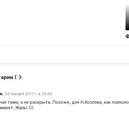
Ф
тарии
(
1
):
ь
,
24 января 2017 г. в 22:40
ая тема, а не раскрыта. Похоже, для Н.Козлова, как психолог
имеет. Жаль! (((