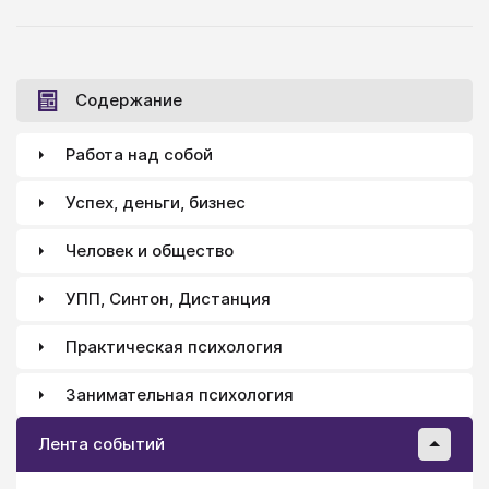
либо действуя в обход разума (обращаясь к
бессознательному, воздействуя на эмоции клиента,
создавая тому живые впечатления, внушения и
состояния) - Суггестивное воздействие. С другой
Содержание
стороны, есть три разные ситуации консультанта...
Работа над собой
Успех, деньги, бизнес
Человек и общество
УПП, Синтон, Дистанция
Практическая психология
Занимательная психология
Лента событий