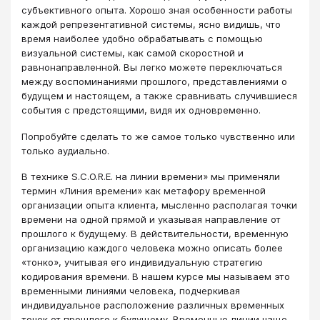
субъективного опыта. Хорошо зная особенности работы
каждой репрезентативной системы, ясно видишь, что
время наиболее удобно обрабатывать с помощью
визуальной системы, как самой скоростной и
равнонаправленной. Вы легко можете переключаться
между воспоминаниями прошлого, представлениями о
будущем и настоящем, а также сравнивать случившиеся
события с предстоящими, видя их одновременно.
Попробуйте сделать то же самое только чувственно или
только аудиально.
В технике S.C.O.R.E. на линии времени» мы применяли
термин «Линия времени» как метафору временной
организации опыта клиента, мысленно располагая точки
времени на одной прямой и указывая направление от
прошлого к будущему. В действительности, временную
организацию каждого человека можно описать более
«тонко», учитывая его индивидуальную стратегию
кодирования времени. В нашем курсе мы называем это
временными линиями человека, подчеркивая
индивидуальное расположение различных временных
точек от прошлого к будущему. Временные линии чаще