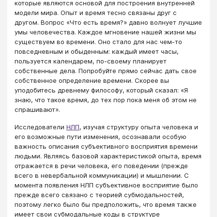
которые являются основой для построения внутренней
модели мира. Опыт и время тесно связаны друг с
другом. Вопрос «Что есть время?» давно волнует лучшие
умы человечества. Каждое мгновение нашей жизни мы
существуем во времени. Оно стало для нас чем-то
повседневным и обыденным: каждый имеет часы,
пользуется календарем, по-своему планирует
собственные дела. Попробуйте прямо сейчас дать свое
собственное определение времени. Скорее вы
уподобитесь древнему философу, который сказал: «Я
знаю, что такое время, до тех пор пока меня об этом не
спрашивают».
Исследователи
НЛП
​, изучая структуру опыта человека и
его возможные пути изменения, осознавали особую
важность описания субъективного восприятия времени
людьми. Являясь базовой характеристикой опыта, время
отражается в речи человека, его поведении (прежде
всего в невербальной коммуникации) и мышлении. С
момента появления НЛП субъективное восприятие было
прежде всего связано с теорией субмодальностей,
поэтому легко было бы предположить, что время также
имеет свои субмодальные коды в структуре