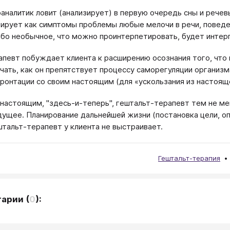
оаналитик ловит (анализирует) в первую очередь сны и речев
ирует как симптомы проблемы любые мелочи в речи, поведен
ибо необычное, что можно проинтерпетировать, будет интер
апевт побуждает клиента к расширению осознания того, что 
чать, как он препятствует процессу саморегуляции организма
ронтации со своим настоящим (для «ускользания из настояще
 настоящим, "здесь-и-теперь", гештальт-терапевт тем не ме
удущее. Планирование дальнейшей жизни (постановка цели, оп
штальт-терапевт у клиента не выстраивает.
Гештальт-терапия
тарии
(
0
):