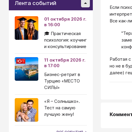
Лента событий
Если псих
интерпрет
01 октября 2026 г.
Все как-л
в 16:00
"Тер
🎓 Практическая
психология: коучинг
заме
и консультирование
конф
Работая с
11 октября 2026 г.
в 17:00
но не в б
далее) ге
Бизнес-ретрит в
Турцию «МЕСТО
СИЛЫ»
«Я – Солнышко».
Тест на самую
Коммен
лучшую жену!