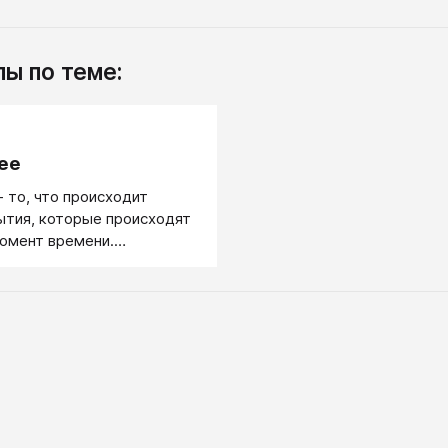
ы по теме:
.
ее
 то, что происходит
ытия, которые происходят
омент времени.
находится между прошлым
м событий, которые уже
 и будущим (множество
торые будут происходить,
роизошли).