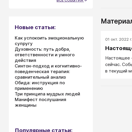
ВСЕ СОБЫТИЯ
Материал
Новые статьи:
Как успокоить эмоциональную
01 окт. 2022 г
супругу
Настоящ
Духовность: путь добра,
ответственности и умного
Настоящее -
действия
сейчас. Соб
Синтон-подход и когнитивно-
в текущий м
поведенческая терапия:
сравнительный анализ
Настоящее 
Обида: инструкция по
(множество
применению
произошли)
Три принципа мудрых людей
событий, ко
Манифест послушания
но еще не п
женщины
Популярные статьи: