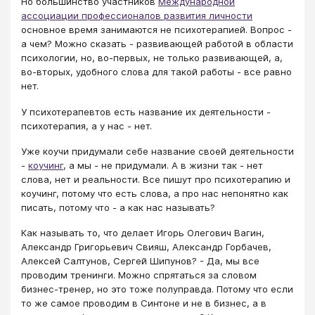
Но большинство участников
Международной
ассоциации профессионалов развития личности
основное время занимаются не психотерапией. Вопрос -
а чем? Можно сказать - развивающей работой в области
психологии, но, во-первых, не только развивающей, а,
во-вторых, удобного слова для такой работы - все равно
нет.
У психотерапевтов есть название их деятельности -
психотерапия, а у нас - нет.
Уже коучи придумали себе название своей деятельности
-
коучинг
, а мы - не придумали. А в жизни так - нет
слова, нет и реальности. Все пишут про психотерапию и
коучинг, потому что есть слова, а про нас непонятно как
писать, потому что - а как нас называть?
Как называть то, что делает Игорь Олегович Вагин,
Александр Григорьевич Свияш, Александр Горбачев,
Алексей Салтунов, Сергей Шипунов? - Да, мы все
проводим тренинги. Можно спрятаться за словом
бизнес-тренер, но это тоже полуправда. Потому что если
то же самое проводим в Синтоне и не в бизнес, а в