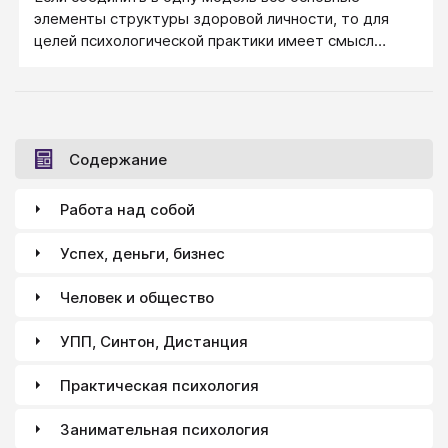
элементы структуры здоровой личности, то для
целей психологической практики имеет смысл
выделить такие элементы, как ценности, иерархия
мотивов, картина мира и личностная идентичность,
философия жизни, жизненные позиции и стратегии,
характер тела, личностные состояния, устоявшиеся
привычки, убеждения и планы, способности, знания
Содержание
и умения.
Работа над собой
Успех, деньги, бизнес
Человек и общество
УПП, Синтон, Дистанция
Практическая психология
Занимательная психология