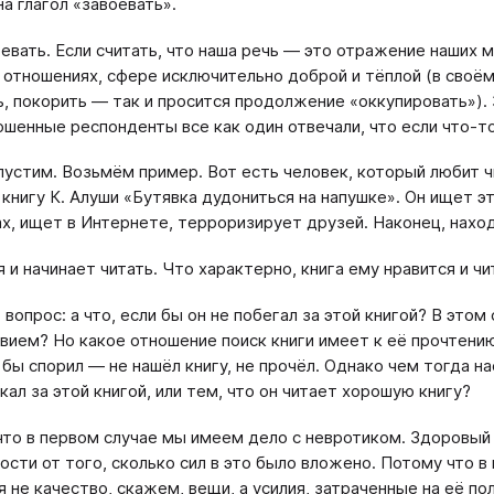
на глагол «завоевать».
оевать. Если считать, что наша речь — это отражение наших 
 отношениях, сфере исключительно доброй и тёплой (в своё
ь, покорить — так и просится продолжение «оккупировать»). 
ошенные респонденты все как один отвечали, что если что-то
пустим. Возьмём пример. Вот есть человек, который любит ч
 книгу К. Алуши «Бутявка дудониться на напушке». Он ищет эт
ах, ищет в Интернете, терроризирует друзей. Наконец, находи
я и начинает читать. Что характерно, книга ему нравится и ч
 вопрос: а что, если бы он не побегал за этой книгой? В это
вием? Но какое отношение поиск книги имеет к её прочтению
о бы спорил — не нашёл книгу, не прочёл. Однако чем тогда 
кал за этой книгой, или тем, что он читает хорошую книгу?
что в первом случае мы имеем дело с невротиком. Здоровый 
ости от того, сколько сил в это было вложено. Потому что 
я не качество, скажем, вещи, а усилия, затраченные на её по