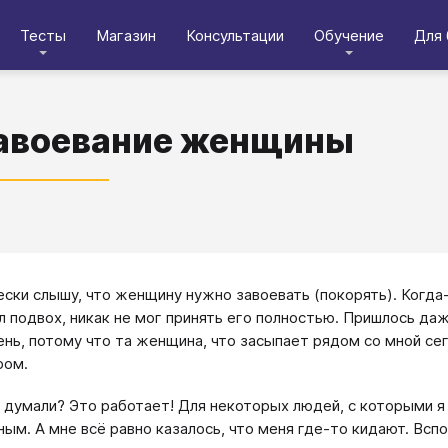
Тесты
Магазин
Консультации
Обучение
Для 
авоевание женщины
ски слышу, что женщину нужно завоевать (покорять). Когда-т
л подвох, никак не мог принять его полностью. Пришлось д
нь, потому что та женщина, что засыпает рядом со мной сег
ром.
 думали? Это работает! Для некоторых людей, с которыми я 
ным. А мне всё равно казалось, что меня где-то кидают. Всп