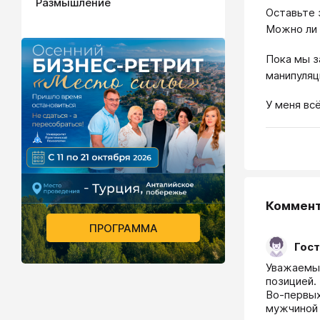
Размышление
Оставьте 
Можно ли 
Пока мы з
манипуляц
У меня всё
Коммен
ПРОГРАММА
Гост
Уважаемый
позицией.

Во-первых
мужчиной 