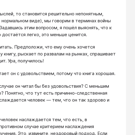
мыслей, то становится решительно непонятным,
м нормальном виде), мы говорим в терминах войны
Задавшись этим вопросом, я пошёл выяснять, что к
 достаётся легко, это меньше ценится.
итать. Предположи, что ему очень хочется
у книгу, рыскает по развалам на рынках, спрашивает
т. Ура, получилось!
итает он с удовольствием, потому что книга хорошая.
м случае он читал бы без удовольствия? С меньшим
? Понятно, что тут есть причинно-следственная
наслаждается человек — тем, что он так здорово и
человек наслаждается тем, что есть, в
в противном случае критерием наслаждения
лучения. Это, извините, нездоровый подход. Если