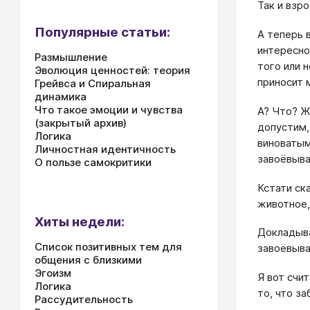
Так и взр
Популярные статьи:
А теперь 
интересно
Размышление
того или 
Эволюция ценностей: теория
приносит 
Грейвса и Спиральная
динамика
Что такое эмоции и чувства
А? Что? Ж
(закрытый архив)
допустим,
Логика
виноватым
Личностная идентичность
завоёвыва
О пользе самокритики
Кстати ск
животное,
Хиты недели:
Докладыва
Список позитивных тем для
завоёвыва
общения с близкими
Эгоизм
Я вот счи
Логика
то, что за
Рассудительность