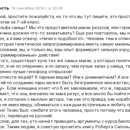
ость
,
19 сентября 2019 г. в 20:28
й, простите пожалуйста, но то что вы тут пишите, это прост
огии за 7-ой класс. 

льфа самцы? Мы что представители макак резусов, или горных
жчина должен что-то захватывать? Ещё раз повторюсь, мы не 
н, а я вам отвечу: «Ничего подобного!». Человек тем и отли
которая генетически запрограммирована иметь самую маленьк
словами, вы, и только вы, ваш опыт формирует сильную кору,
граммированные» действия!

ого, существует куча тех же самых макак, у которых понятие
т, и не по оперению, а по запаху, чем лучше запах у самца, 
венно лучше генофонд отпрысков! 

 отнести людей? К парным видам? Или к доминантным? А все 
гий по созданию пары может быть безграничное множество, 
». Если женщина хочет что б её завоевывали, что ж, парадок
мёт, что она, внезапно не мака резус, и все могло бы пойти 
, я согласен с мыслью автора, так как это правда, как корабл
р не имел ввиду, обниматься с каждым встречным и любить пр
е! Тезис был: «любите этого человека, просто потому что ва
)», переводя на русский. 

слов, для тех, кто начнёт приводить аргументы с курса биоло
ое. Таким людям, я советую прочитать книгу Роберта Сапольс