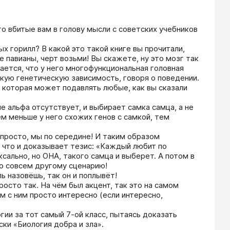
о вбитые вам в голову мысли с советских учебников 
 горилл? В какой это такой книге вы прочитали, 
павианы, черт возьми! Вы скажете, ну это мозг так 
чается, что у него многофункциональная головная 
ую генетическую зависимость, говоря о поведении. 
 которая может подавлять любые, как вы сказали 
 альфа отсутствует, и выбирает самка самца, а не 
тем меньше у него схожих генов с самкой, тем 
просто, мы по середине! И таким образом 
что и доказывает тезис: «Каждый любит по 
сально, но ОНА, такого самца и выберет. А потом в 
по совсем другому сценарию!

ь назовёшь, так он и поплывёт!

осто так. На чём был акцент, так это на самом 
м с ним просто интересно (если интересно, 
гии за тот самый 7-ой класс, пытаясь доказать 
ки «Биология добра и зла».
