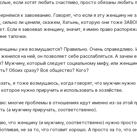
ослые, если хотят любить счастливо, просто обязаны любить п
вернёмся к завоеванию. Говорят, что если я эту женщину не з
, сильно ли ценили, скажем, Хатынь, которую они тоже ЗАВ
нет. Если я завоевал женщину, значит, я имею право распоря
мне тапочки.
енщины уже возмущаются? Правильно. Очень справедливо. И
 женился на ней, он позволяет себе расслабляться. А зачем е
? Мужчину, который следует социальному мифу, или женщину
ть? Обоих сразу? Всё общество? Кого?
азать, я тоже возмущаюсь, когда говорят, что мужчин нужно 
 которое нужно приручить и использовать в хозяйстве.
ю: многие проблемы в отношениях идут именно из-за этой п
ть (а мужчину приручать, соответственно).
таю, что женщину (и мужчину, соответственно) нужно просто л
ботливая, не за то, что готовит хорошо. А просто за то, что о