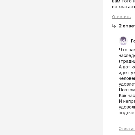
вам того 
не хватае
Ответить
2
отве
Г
Что нам
наслед
(тради
А вот к
идёт у
человек
удовлет
Поэтому
Как ча
И непр
удовол
подсчет
Ответи