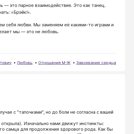
ь — это парное взаимодействие. Это как танец.
ать: «Брэйк!».
ем себя любви. Мы заменяем её какими-то играми и
делает мы — это не любовь.
тович
Любовь
Отношения М-Ж
Завоевание сердца
чае с "тапочками", но до боли не согласна с вашей 
у открыла). Изначально нами движут инстинкты: 
го самца для продолжения здорового рода. Как бы 