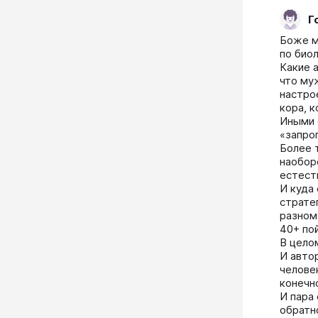
Г
Боже мо
по биол
Какие а
что му
настрое
кора, 
Иными 
«запро
Более т
наоборо
естест
И куда
страте
разному
40+ пой
В целом
И авто
человек
конечно
И пара 
обратн