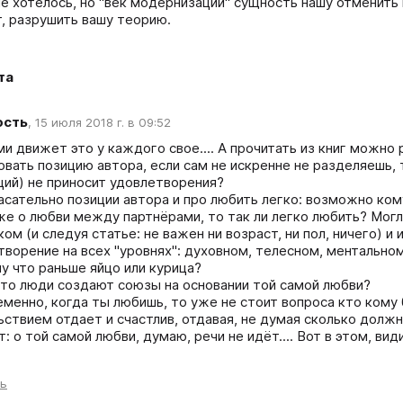
не хотелось, но "век модернизации" сущность нашу отменить
т, разрушить вашу теорию.
та
ость
,
15 июля 2018 г. в 09:52
и движет это у каждого свое.... А прочитать из книг можно 
овать позицию автора, если сам не искренне не разделяешь, 
ций) не приносит удовлетворения?

асательно позиции автора и про любить легко: возможно кому
же о любви между партнёрами, то так ли легко любить? Могл
ом (и следуя статье: не важен ни возраст, ни пол, ничего) и
ворение на всех "уровнях": духовном, телесном, ментальном .
 что раньше яйцо или курица? 

сто люди создают союзы на основании той самой любви?

еменно, когда ты любишь, то уже не стоит вопроса кто кому
ьствием отдает и счастлив, отдавая, не думая сколько должн
: о той самой любви, думаю, речи не идёт.... Вот в этом, вид
ть