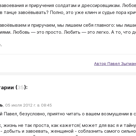
завоевания и приручения солдатам и дрессировщикам. Любов
в танце завоёвывать? Полно, это уже клинч и судье пора крич
авоёвываем и приручаем, мы лишаем себя главного: мы лиша
иями. Любовь — это просто. Любить — это легко. А то, что 
.
Автор Павел Зыгман
тарии
(
35
):
ь
,
05 июля 2012 г. в 08:45
 Павел, безусловно, приятно читать о вашем возмущении в слу
, жизнь не так проста, как кажется( может для вас я и тайн
- добыть и завоевать, женщиной - соблазнить самого сильно