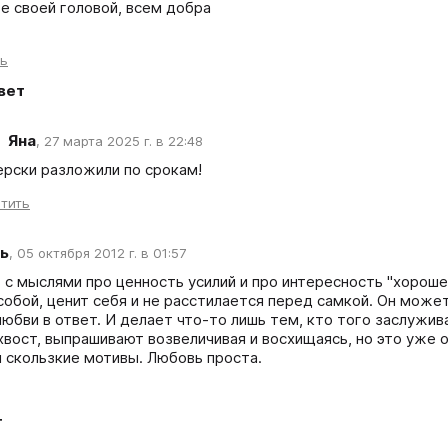
е своей головой, всем добра
ть
вет
Яна
,
27 марта 2025 г. в 22:48
ерски разложили по срокам!
тить
ь
,
05 октября 2012 г. в 01:57
 с мыслями про ценность усилий и про интересность "хорошей 
собой, ценит себя и не расстилается перед самкой. Он может 
юбви в ответ. И делает что-то лишь тем, кто того заслужив
хвост, выпрашивают возвеличивая и восхищаясь, но это уже о
 скользкие мотивы. Любовь проста.
т