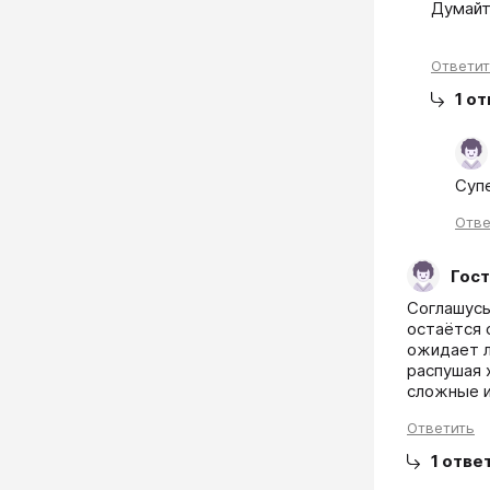
Думайт
Ответи
1
от
Суп
Отве
Гост
Соглашусь
остаётся 
ожидает л
распушая 
сложные и
Ответить
1
отве