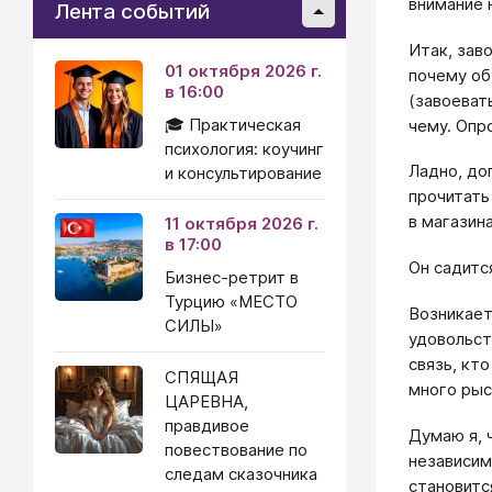
внимание 
Лента событий
Итак, зав
01 октября 2026 г.
почему об
в 16:00
(завоеват
🎓 Практическая
чему. Опр
психология: коучинг
Ладно, до
и консультирование
прочитать
в магазин
11 октября 2026 г.
в 17:00
Он садитс
Бизнес-ретрит в
Турцию «МЕСТО
Возникает
СИЛЫ»
удовольст
связь, кт
СПЯЩАЯ
много рыс
ЦАРЕВНА,
правдивое
Думаю я, 
повествование по
независим
следам сказочника
становитс