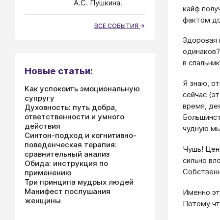
А.С. Пушкина.
кайф полу
фактом д
ВСЕ СОБЫТИЯ
Здоровая 
одинаков?
в спальни
Новые статьи:
Я знаю, о
Как успокоить эмоциональную
сейчас (э
супругу
время, де
Духовность: путь добра,
ответственности и умного
Большинст
действия
чудную мы
Синтон-подход и когнитивно-
поведенческая терапия:
Чушь! Цен
сравнительный анализ
сильно вло
Обида: инструкция по
Собственно
применению
Три принципа мудрых людей
Манифест послушания
Именно эт
женщины
Потому чт