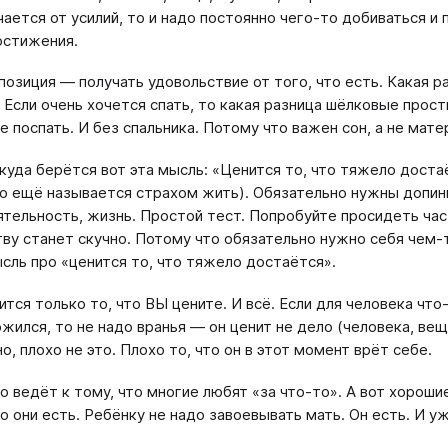
чается от усилий, то и надо постоянно чего-то добиваться и 
остижения.
позиция — получать удовольствие от того, что есть. Какая ра
 Если очень хочется спать, то какая разница шёлковые прос
ке поспать. И без спальника. Потому что важен сон, а не мат
ткуда берётся вот эта мысль: «Ценится то, что тяжело дост
то ещё называется страхом жить). Обязательно нужны допин
ятельность, жизнь. Простой тест. Попробуйте просидеть час 
ву станет скучно. Потому что обязательно нужно себя чем-
сль про «ценится то, что тяжело достаётся».
ится только то, что ВЫ цените. И всё. Если для человека что
жился, то не надо вранья — он ценит не дело (человека, вещь
, плохо не это. Плохо то, что он в этот момент врёт себе.
о ведёт к тому, что многие любят «за что-то». А вот хорошие
о они есть. Ребёнку не надо завоевывать мать. Он есть. И у