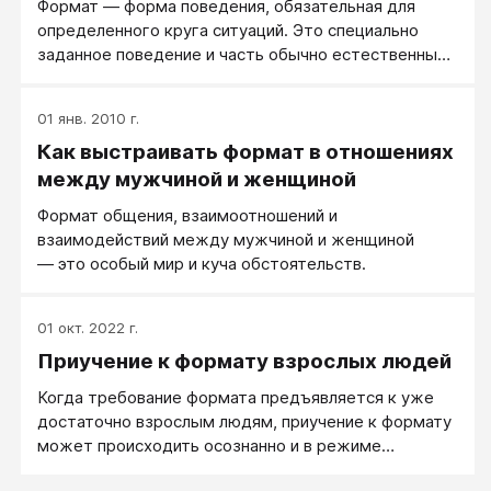
Формат — форма поведения, обязательная для
определенного круга ситуаций. Это специально
заданное поведение и часть обычно естественных
реакций, которые предлагается сделать
осознанными, подконтрольными и
01 янв. 2010 г.
соответствующими семейным, корпоративным либо
Как выстраивать формат в отношениях
другим, общественным и социальным стандартам.
между мужчиной и женщиной
Формат общения, взаимоотношений и
взаимодействий между мужчиной и женщиной
— это особый мир и куча обстоятельств.
01 окт. 2022 г.
Приучение к формату взрослых людей
Когда требование формата предъявляется к уже
достаточно взрослым людям, приучение к формату
может происходить осознанно и в режиме
сотрудничества, как выучивание новой формы