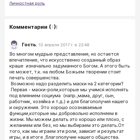
Личностная роль
Комментарии
(
1
):
Гость
,
10 апреля 2017 г. в 22:48
Во многом мудрые представления, но остается 
впечатление, что искусственно созданный образ 
краше  изначально задуманного Богом. А этого быть 
не может, т.к. на любом Божьем творении стоит 
печать совершенства.

 Возможно надо разделить маски на 2 категории?

 Первая - маски-роли,которые мы учимся исполнять 
под влиянием социума  (напр.,мама, друг, сын, 
работник, хозяйка и т.д.) и для благополучия нашего 
и окружения. Это хорошо осознаваемые 
функции,которые мы добровольно исполняем в 
жизни. Мы можем делать это хорошо или плохо, с 
желанием или без, но мы выбираем это делать.От 
того, как мы играем эти роли, зависит и результат 
игры, и в итоге ,благополучие нашего общества. 