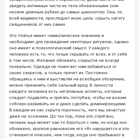
увидеть интимные части их тела обнаженными (они
носили длинные рубахи до самых щиколоток). Она, по
всей видимости, преследует иную цель: скрыть наготу
священников от них самих.
Это платье имеет символическое значение и
необходимо для проведения некоторых ритуалов, однако
оно имеет и психологический смысл. У каждого
человека есть то, что лучше скрывать от всех, и от себя
в том числе. Желание обнажить сокрытое не всегда
похвально. Одежда не помогает нам избавиться от
своих секретов, а только прячет их. Постоянно
обращаясь к ним и выставляя на всеобщее обозрение,
можно причинить себе сильный вред. В личности
каждого человека есть негативные аспекты, которые
следует подавлять и прятать поглубже, чтобы не возник
соблазн развивать их и даже сделать доминирующими.
В каждом из нас скрыта порочность, чего мы зачастую
даже не осознаем. До тех пор, пока зло спрятано,
человек еще может как-то бороться с ним, но когда оно
обнажено, хрупкое равновесие его «Я» нарушается и зло
становится опаснее, чем тогда, когда оно пребывало в