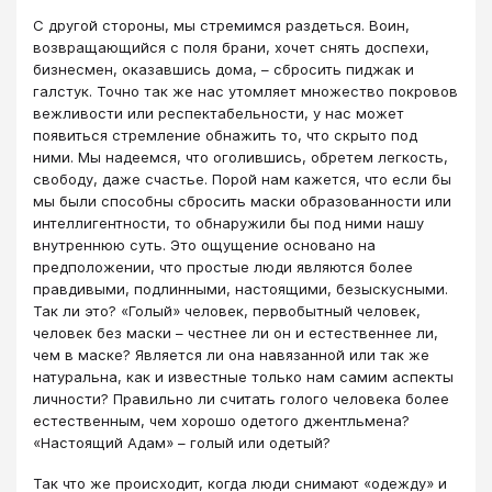
С другой стороны, мы стремимся раздеться. Воин,
возвращающийся с поля брани, хочет снять доспехи,
бизнесмен, оказавшись дома, – сбросить пиджак и
галстук. Точно так же нас утомляет множество покровов
вежливости или респектабельности, у нас может
появиться стремление обнажить то, что скрыто под
ними. Мы надеемся, что оголившись, обретем легкость,
свободу, даже счастье. Порой нам кажется, что если бы
мы были способны сбросить маски образованности или
интеллигентности, то обнаружили бы под ними нашу
внутреннюю суть. Это ощущение основано на
предположении, что простые люди являются более
правдивыми, подлинными, настоящими, безыскусными.
Так ли это? «Голый» человек, первобытный человек,
человек без маски – честнее ли он и естественнее ли,
чем в маске? Является ли она навязанной или так же
натуральна, как и известные только нам самим аспекты
личности? Правильно ли считать голого человека более
естественным, чем хорошо одетого джентльмена?
«Настоящий Адам» – голый или одетый?
Так что же происходит, когда люди снимают «одежду» и