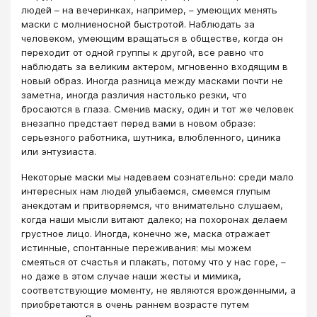
людей – на вечеринках, например, – умеющих менять
маски с молниеносной быстротой. Наблюдать за
человеком, умеющим вращаться в обществе, когда он
переходит от одной группы к другой, все равно что
наблюдать за великим актером, мгновенно входящим в
новый образ. Иногда разница между масками почти не
заметна, иногда различия настолько резки, что
бросаются в глаза. Сменив маску, один и тот же человек
внезапно предстает перед вами в новом образе:
серьезного работника, шутника, влюбленного, циника
или энтузиаста.
Некоторые маски мы надеваем сознательно: среди мало
интересных нам людей улыбаемся, смеемся глупым
анекдотам и притворяемся, что внимательно слушаем,
когда наши мысли витают далеко; на похоронах делаем
грустное лицо. Иногда, конечно же, маска отражает
истинные, спонтанные переживания: мы можем
смеяться от счастья и плакать, потому что у нас горе, –
но даже в этом случае наши жесты и мимика,
соответствующие моменту, не являются врожденными, а
приобретаются в очень раннем возрасте путем