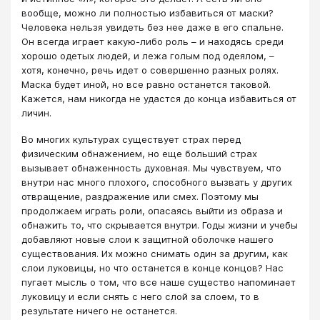
вообще, можно ли полностью избавиться от маски?
Человека нельзя увидеть без нее даже в его спальне.
Он всегда играет какую-либо роль – и находясь среди
хорошо одетых людей, и лежа голым под одеялом, –
хотя, конечно, речь идет о совершенно разных ролях.
Маска будет иной, но все равно останется таковой.
Кажется, нам никогда не удастся до конца избавиться от
личин.
Во многих культурах существует страх перед
физическим обнажением, но еще больший страх
вызывает обнаженность духовная. Мы чувствуем, что
внутри нас много плохого, способного вызвать у других
отвращение, раздражение или смех. Поэтому мы
продолжаем играть роли, опасаясь выйти из образа и
обнажить то, что скрывается внутри. Годы жизни и учебы
добавляют новые слои к защитной оболочке нашего
существования. Их можно снимать один за другим, как
слои луковицы, но что останется в конце концов? Нас
пугает мысль о том, что все наше существо напоминает
луковицу и если снять с него слой за слоем, то в
результате ничего не останется.