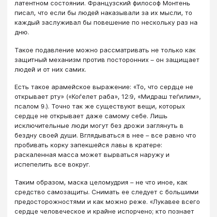
латентном состоянии. Французский философ Монтень
писал, что если бы людей наказывали за их мысли, то
каждый заслуживал бы повешение по нескольку раз на
дню.
Такое подавление можно рассматривать не только как
защитный механизм против посторонних – он защищает
людей и от них самих.
Есть такое арамейское выражение: «То, что сердце не
открывает рту» («Коѓелет раба», 12:9, «Мидраш теѓилим»,
псалом 9.). Точно так же существуют вещи, которых
сердце не открывает даже самому себе. Лишь
исключительные люди могут без дрожи заглянуть в
бездну своей души. Вглядываться в нее – все равно что
пробивать корку запекшейся лавы в кратере:
раскаленная масса может вырваться наружу и
испепелить все вокруг.
Таким образом, маска целомудрия – не что иное, как
средство самозащиты. Снимать ее следует с большими
предосторожностями и как можно реже. «Лукавее всего
сердце человеческое и крайне испорчено; кто познает