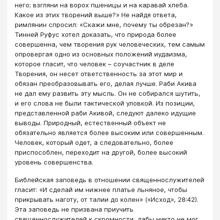
него; взгляни на ворох пшеницы и на каравай хлеба.
Какое из этих творений выше?» Не найдя ответа,
римлянин спросил: «Скажи мне, почему ты обрезан?»
Тинней Руфус хотел доказать, что природа более
совершенна, чем творения рук человеческих, тем самым
опровергая одно из основных положений иудаизма,
которое гласит, что человек – соучастник в деле
Творения, он несет ответственность за этот мир и
обязан преобразовывать его, делая лучше. Раби Акива
не дал ему развить эту мысль. Он не собирался шутить,
и его слова не были тактической уловкой. Из позиции,
представленной раби Акивой, следуют далеко идущие
выводы. Природный, естественный объект не
обязательно является более высоким или совершенным.
Человек, который одет, а следовательно, более
приспособлен, переходит на другой, более высокий
уровень совершенства.
Библейская заповедь в отношении священнослужителей
гласит: «И сделай им нижнее платье льняное, чтобы
прикрывать наготу, от талии до колен» («Исход», 28:42).
Эта заповедь не призвана приучить
священнослужителей к скромности, дабы никто не мог