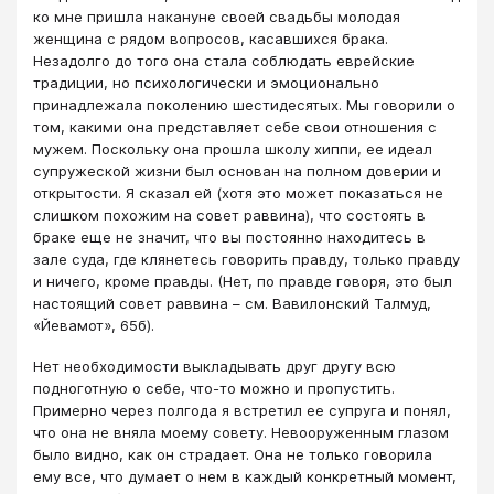
ко мне пришла накануне своей свадьбы молодая
женщина с рядом вопросов, касавшихся брака.
Незадолго до того она стала соблюдать еврейские
традиции, но психологически и эмоционально
принадлежала поколению шестидесятых. Мы говорили о
том, какими она представляет себе свои отношения с
мужем. Поскольку она прошла школу хиппи, ее идеал
супружеской жизни был основан на полном доверии и
открытости. Я сказал ей (хотя это может показаться не
слишком похожим на совет раввина), что состоять в
браке еще не значит, что вы постоянно находитесь в
зале суда, где клянетесь говорить правду, только правду
и ничего, кроме правды. (Нет, по правде говоря, это был
настоящий совет раввина – см. Вавилонский Талмуд,
«Йевамот», 65б).
Нет необходимости выкладывать друг другу всю
подноготную о себе, что-то можно и пропустить.
Примерно через полгода я встретил ее супруга и понял,
что она не вняла моему совету. Невооруженным глазом
было видно, как он страдает. Она не только говорила
ему все, что думает о нем в каждый конкретный момент,