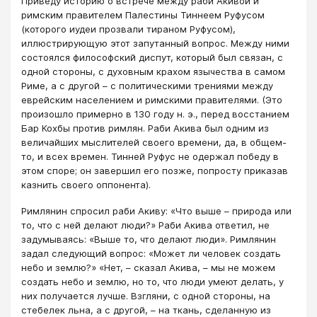
Приведу историю о встрече между раби Акивой и
римским правителем Палестины Тиннеем Руфусом
(которого иудеи прозвали тираном Руфусом),
иллюстрирующую этот запутанный вопрос. Между ними
состоялся философский диспут, который был связан, с
одной стороны, с духовным крахом язычества в самом
Риме, а с другой – с политическими трениями между
еврейским населением и римскими правителями. (Это
произошло примерно в 130 году н. э., перед восстанием
Бар Кохбы против римлян. Раби Акива был одним из
величайших мыслителей своего времени, да, в общем-
то, и всех времен. Тинней Руфус не одержал победу в
этом споре; он завершил его позже, попросту приказав
казнить своего оппонента).
Римлянин спросил раби Акиву: «Что выше – природа или
то, что с ней делают люди?» Раби Акива ответил, не
задумываясь: «Выше то, что делают люди». Римлянин
задал следующий вопрос: «Может ли человек создать
небо и землю?» «Нет, – сказал Акива, – мы не можем
создать небо и землю, но то, что люди умеют делать, у
них получается лучше. Взгляни, с одной стороны, на
стебелек льна, а с другой, – на ткань, сделанную из