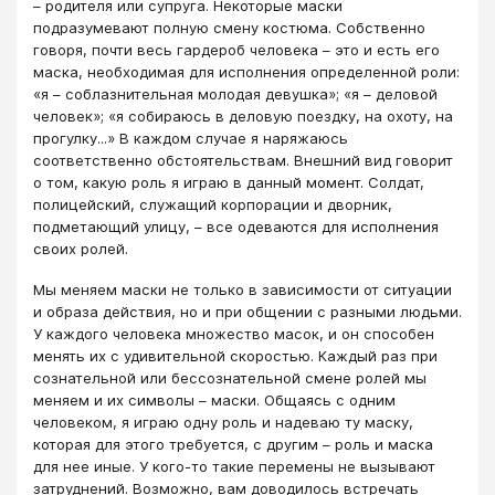
– родителя или супруга. Некоторые маски
подразумевают полную смену костюма. Собственно
говоря, почти весь гардероб человека – это и есть его
маска, необходимая для исполнения определенной роли:
«я – соблазнительная молодая девушка»; «я – деловой
человек»; «я собираюсь в деловую поездку, на охоту, на
прогулку...» В каждом случае я наряжаюсь
соответственно обстоятельствам. Внешний вид говорит
о том, какую роль я играю в данный момент. Солдат,
полицейский, служащий корпорации и дворник,
подметающий улицу, – все одеваются для исполнения
своих ролей.
Мы меняем маски не только в зависимости от ситуации
и образа действия, но и при общении с разными людьми.
У каждого человека множество масок, и он способен
менять их с удивительной скоростью. Каждый раз при
сознательной или бессознательной смене ролей мы
меняем и их символы – маски. Общаясь с одним
человеком, я играю одну роль и надеваю ту маску,
которая для этого требуется, с другим – роль и маска
для нее иные. У кого-то такие перемены не вызывают
затруднений. Возможно, вам доводилось встречать