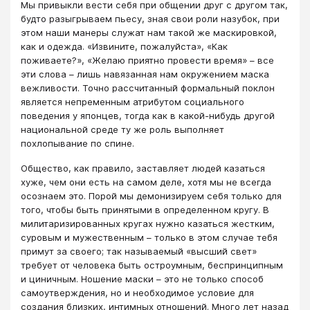
Мы привыкли вести себя при общении друг с другом так,
будто разыгрываем пьесу, зная свои роли назубок, при
этом наши манеры служат нам такой же маскировкой,
как и одежда. «Извините, пожалуйста», «Как
поживаете?», «Желаю приятно провести время» – все
эти слова – лишь навязанная нам окружением маска
вежливости. Точно рассчитанный формальный поклон
является непременным атрибутом социального
поведения у японцев, тогда как в какой-нибудь другой
национальной среде ту же роль выполняет
похлопывание по спине.
Общество, как правило, заставляет людей казаться
хуже, чем они есть на самом деле, хотя мы не всегда
осознаем это. Порой мы демонизируем себя только для
того, чтобы быть принятыми в определенном кругу. В
милитаризированных кругах нужно казаться жестким,
суровым и мужественным – только в этом случае тебя
примут за своего; так называемый «высший свет»
требует от человека быть остроумным, беспринципным
и циничным. Ношение маски – это не только способ
самоутверждения, но и необходимое условие для
создания близких, интимных отношений. Много лет назад