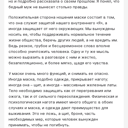
но и подробно рассказала о своем прошлом. Я понял, что
бедный муж не вынесет столько правды.
Положительная сторона ношения маски состоит в том,
что она служит защитой нашего внутреннего «Я», а
иногда защищает от него окружающих. Мы вынуждены
носить ее, чтобы поддерживать нормальное течение
жизни общества, беречь других людей, а не вредить им.
Ведь резкое, грубое и бесцеремонное слово вполне
способно уничтожить человека. Одну и ту же мысль
можно выразить в разговоре с ним и жестко,
безапелляционно, и более мягко, щадя его чувства.
У маски очень много функций, и снимать ее опасно.
Иногда маска, подобно одежде, прикрывает наготу;
иногда она – щит, а иногда – массивные железные латы.
Тело необходимо защищать как от перегревания или
ожога, так и от сильного переохлаждения. Физическая и
психологическая нагота имеют много общего: в обоих
случаях и маска, и одежда дают преимущество для
выживания. Это не ложь, а щит, броня, часть
необходимых мер, которые человек вынужден
принимать, чтобы не погибнуть.