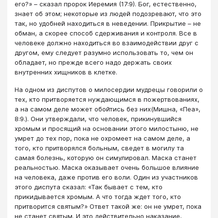
его?» – сказал пророк Иеремия (17:9). Бог, естественно,
знает об этом; некоторые из людей подозревают, что это
так, но удобней находиться в неведении. Прикрытие – не
обман, а скорее способ сдерживания и контроля. Все в
человеке должно находиться во взаимодействии друг с
другом, ему следует разумно использовать то, чем он
обладает, но прежде всего надо держать своих
внутренних хищников в клетке.
На одном из диспутов о милосердии мудрецы говорили о
тех, кто притворяется нуждающимся в пожертвованиях,
а на самом деле может обойтись без них(Мишна, «Пеа»,
8:9.). Они утверждали, что человек, прикинувшийся
хромым и просящий на основании этого милостыню, не
умрет до тех пор, пока не охромеет на самом деле, а
того, кто притворялся больным, сведет в могилу та
самая болезнь, которую он симулировал. Маска станет
реальностью. Маска оказывает очень большое влияние
на человека, даже против его воли. Один из участников
этого диспута сказал: «Так бывает с тем, кто
прикидывается хромым. А что тогда ждет того, кто
притворится святым?» Ответ такой же: он не умрет, пока
не станет святым. И это действительно наказание,