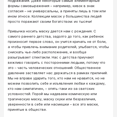
подражания. Даже некоторые самые элементарные
формы самовыражения – например, кивок в знак
согласия – не универсальны, а приняты лишь в том или
ином этносе. Коллекции масок у большинства людей
просто поражают своим богатством: их тысячи!
Привычка носить маску дается нам с рождения. С
самого раннего детства, задолго до того, как ребенок
произносит первое слово, он учится кричать не от боли,
а чтобы привлечь внимание родителей, улыбается, чтобы
снискать чье-либо расположение, и вообще
разыгрывает спектакли. Нас с детства приучают
вежливо говорить с посторонними людьми, потому что
это – часть человеческих отношений. Общественное
давление заставляет нас держаться в рамках приличий.
Мы не вправе ударить того, кто нам не нравится, но не
можем позволить себе и изъявления любви к каждому,
кто нам симпатичен, – опять-таки из-за светских
условностей. Порой мы надеваем комическую или
трагическую маску, маску скуки или безразличия,
уверенности в себе или насмешки – все это маски,
принятые в обществе.