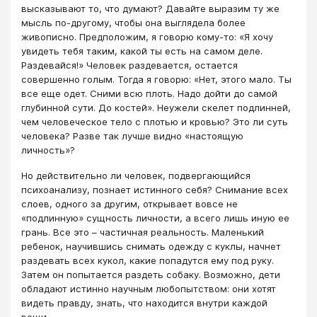
высказывают то, что думают? Давайте выразим ту же
мысль по-другому, чтобы она выглядела более
живописно. Предположим, я говорю кому-то: «Я хочу
увидеть тебя таким, какой ты есть на самом деле.
Раздевайся!» Человек раздевается, остается
совершенно голым. Тогда я говорю: «Нет, этого мало. Ты
все еще одет. Сними всю плоть. Надо дойти до самой
глубинной сути. До костей». Неужели скелет подлинней,
чем человеческое тело с плотью и кровью? Это ли суть
человека? Разве так лучше видно «настоящую
личность»?
Но действительно ли человек, подвергающийся
психоанализу, познает истинного себя? Снимание всех
слоев, одного за другим, открывает вовсе не
«подлинную» сущность личности, а всего лишь иную ее
грань. Все это – частичная реальность. Маленький
ребенок, научившись снимать одежду с куклы, начнет
раздевать всех кукол, какие попадутся ему под руку.
Затем он попытается раздеть собаку. Возможно, дети
обладают истинно научным любопытством: они хотят
видеть правду, знать, что находится внутри каждой
вещи.