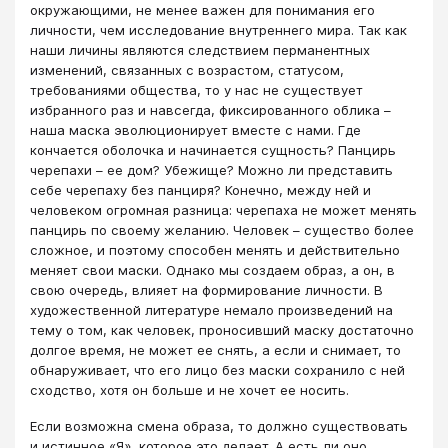
окружающими, не менее важен для понимания его
личности, чем исследование внутреннего мира. Так как
наши личины являются следствием перманентных
изменений, связанных с возрастом, статусом,
требованиями общества, то у нас не существует
избранного раз и навсегда, фиксированного облика –
наша маска эволюционирует вместе с нами. Где
кончается оболочка и начинается сущность? Панцирь
черепахи – ее дом? Убежище? Можно ли представить
себе черепаху без панциря? Конечно, между ней и
человеком огромная разница: черепаха не может менять
панцирь по своему желанию. Человек – существо более
сложное, и поэтому способен менять и действительно
меняет свои маски. Однако мы создаем образ, а он, в
свою очередь, влияет на формирование личности. В
художественной литературе немало произведений на
тему о том, как человек, проносивший маску достаточно
долгое время, не может ее снять, а если и снимает, то
обнаруживает, что его лицо без маски сохранило с ней
сходство, хотя он больше и не хочет ее носить.
Если возможна смена образа, то должно существовать
и истинное «Я», которое это делает. А есть ли оно