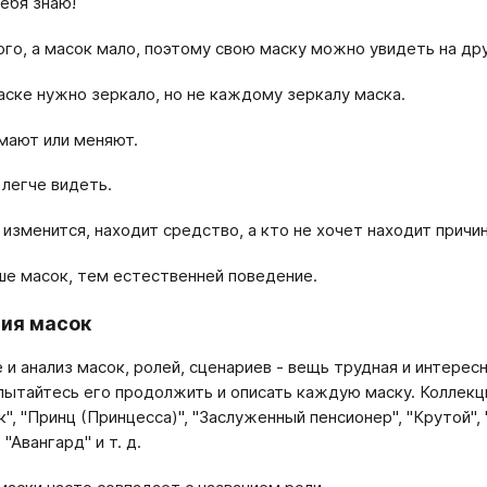
тебя знаю!
го, а масок мало, поэтому свою маску можно увидеть на др
ске нужно зеркало, но не каждому зеркалу маска.
мают или меняют.
 легче видеть.
 изменится, находит средство, а кто не хочет находит причин
е масок, тем естественней поведение.
ия масок
 и анализ масок, ролей, сценариев - вещь трудная и интерес
пытайтесь его продолжить и описать каждую маску. Коллекци
", "Принц (Принцесса)", "Заслуженный пенсионер", "Крутой", "
 "Авангард" и т. д.