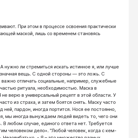
вивают. При этом в процессе освоения практически
шающей маской, лишь со временем становясь
А нужно ли стремиться искать истинное я, или лучше
значная вещь. С одной стороны — это ложь. С
, важно отличать социальные, например, служебные
 частью ритуала, необходимостью. Маска в
не верю в универсальный рецепт в этой области. У
асто из страха, и затем боятся снять. Маску часто
 ней, пардон, иногда портится. Нося ее постоянно,
мя, мы иногда вынуждаем людей видеть то, чего они
ь. В любом случае, единого ответа нет. Требуется
этим человеком дело». "Любой человек, когда с кем-
ь Незовибатько. - Я – это множество разных