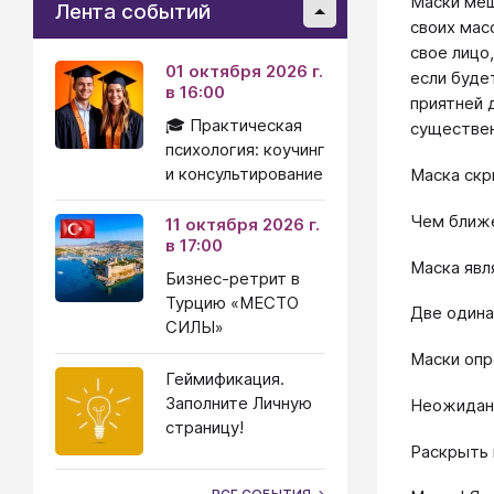
Маски меш
Лента событий
своих мас
свое лицо,
01 октября 2026 г.
если буде
в 16:00
приятней 
🎓 Практическая
существен
психология: коучинг
и консультирование
Маска скр
Чем ближе
11 октября 2026 г.
в 17:00
Маска явл
Бизнес-ретрит в
Турцию «МЕСТО
Две одина
СИЛЫ»
Маски опр
Геймификация.
Заполните Личную
Неожиданн
страницу!
Раскрыть 