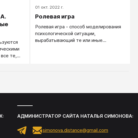
01 окт. 2022 г.
 А.
Ролевая игра
тые
Ролевая игра - способ моделирования
психологической ситуации,
вырабатывающий те или иные
льзуются
психологические и социальные навыки.
ическими
 все те,
ят в своей
различные
 которые
оли могут
втра
лице
снимает ее.
Х:
АДМИНИСТРАТОР САЙТА
НАТАЛЬЯ СИМОНОВА
:
simonova.distance@gmail.com