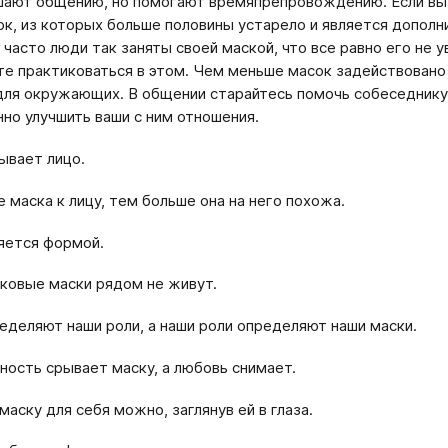
ают общению, но помогают времяпрепровождению. Если вы 
ок, из которых больше половины устарело и является дополн
 часто люди так заняты своей маской, что все равно его не у
те практиковаться в этом. Чем меньше масок задействовано
для окружающих. В общении старайтесь помочь собеседнику
но улучшить ваши с ним отношения.
ывает лицо.
 маска к лицу, тем больше она на него похожа.
яется формой.
ковые маски рядом не живут.
еделяют наши роли, а наши роли определяют наши маски.
ость срывает маску, а любовь снимает.
маску для себя можно, заглянув ей в глаза.