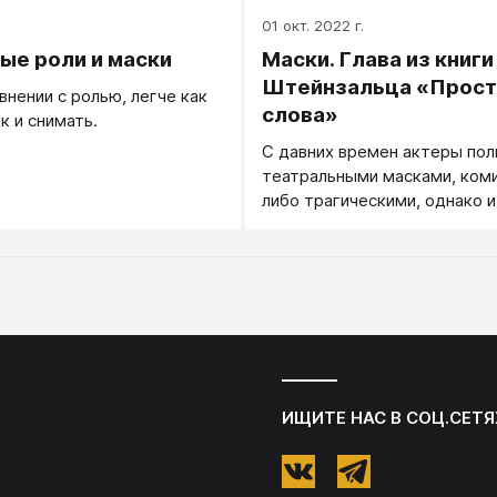
.
01 окт. 2022 г.
ые роли и маски
Маски. Глава из книги
Штейнзальца «Прос
внении с ролью, легче как
слова»
к и снимать.
С давних времен актеры по
театральными масками, ком
либо трагическими, однако и
кто составляет публику, нос
повседневной жизни самые 
маски – символы тех ролей,
они играют в пьесе жизни. Р
меняться – сегодня одна, за
другая, – но маска будет на 
всегда. Человек никогда не 
ИЩИТЕ НАС В СОЦ.СЕТЯ