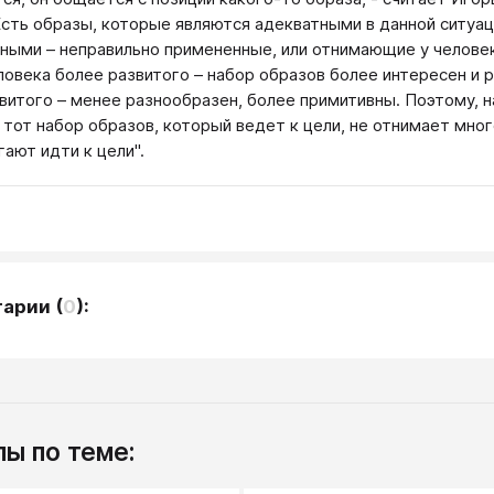
Есть образы, которые являются адекватными в данной ситуац
ными – неправильно примененные, или отнимающие у человека 
еловека более развитого – набор образов более интересен и р
витого – менее разнообразен, более примитивны. Поэтому, н
 тот набор образов, который ведет к цели, не отнимает мног
гают идти к цели".
тарии
(
0
):
ы по теме: