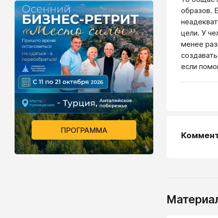
образов. 
неадекват
цели. У ч
менее раз
создавать
если помо
ПРОГРАММА
Коммен
Материал