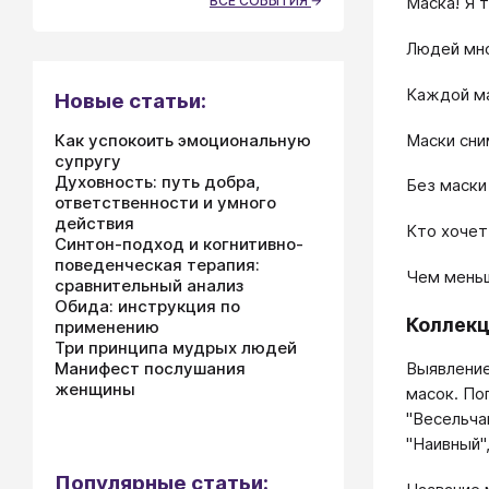
ВСЕ СОБЫТИЯ
Маска! Я 
Людей мно
Каждой ма
Новые статьи:
Маски сни
Как успокоить эмоциональную
супругу
Духовность: путь добра,
Без маски
ответственности и умного
действия
Кто хочет
Синтон-подход и когнитивно-
поведенческая терапия:
Чем меньш
сравнительный анализ
Обида: инструкция по
Коллекц
применению
Три принципа мудрых людей
Манифест послушания
Выявление
женщины
масок. По
"Весельчак
"Наивный",
Популярные статьи: