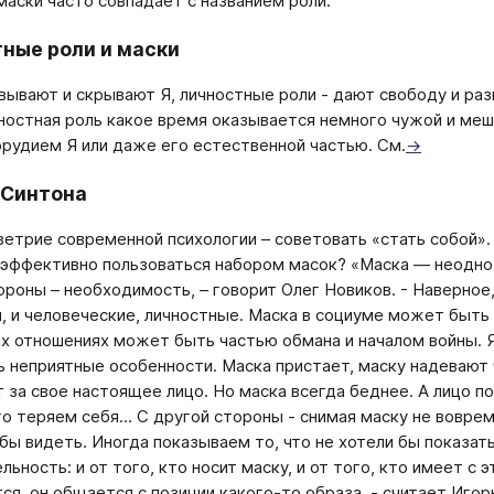
маски часто совпадает с названием роли.
ные роли и маски
вывают и скрывают Я, личностные роли - дают свободу и раз
ностная роль какое время оказывается немного чужой и ме
рудием Я или даже его естественной частью. См.
→
 Синтона
етрие современной психологии – советовать «стать собой». 
 эффективно пользоваться набором масок? «Маска — неодно
ороны – необходимость, – говорит Олег Новиков. - Наверное
, и человеческие, личностные. Маска в социуме может быть
х отношениях может быть частью обмана и началом войны. Я 
ь неприятные особенности. Маска пристает, маску надевают ч
 за свое настоящее лицо. Но маска всегда беднее. А лицо под
о теряем себя... С другой стороны - снимая маску не вовре
 бы видеть. Иногда показываем то, что не хотели бы показат
ьность: и от того, кто носит маску, и от того, кто имеет с 
ся, он общается с позиции какого-то образа, - считает Игор