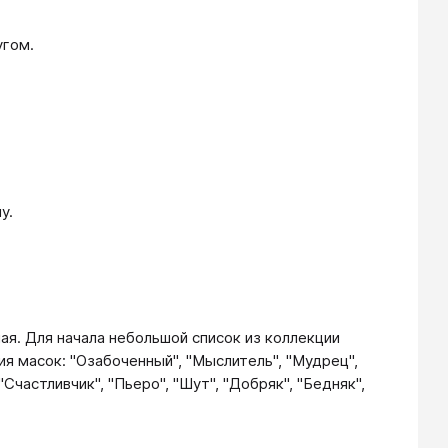
угом.
у.
ная. Для начала небольшой список из коллекции
я масок: "Озабоченный", "Мыслитель", "Мудрец",
Счастливчик", "Пьеро", "Шут", "Добряк", "Бедняк",