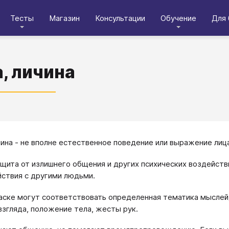
Тесты
Магазин
Консультации
Обучение
Для 
, личина
чина - не вполне естественное поведение или выражение ли
ащита от излишнего общения и других психических воздейств
ствия с другими людьми.
ске могут соответствовать определенная тематика мыслей;
взгляда, положение тела, жесты рук.