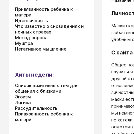
Название 
Привязанность ребенка к
Личност
матери
Идентичность
Маски ско
Что известно о сновидениях и
ночных страхах
любая лич
Метод опроса
удобным о
Муштра
Негативное мышление
С сайта
Общее пов
научиться
Хиты недели:
другой ст
отношения
Список позитивных тем для
общения с близкими
личностны
Эгоизм
маски ест
Логика
принимают
Рассудительность
мы немног
Привязанность ребенка к
матери
не хотели
осмотрител
то общает