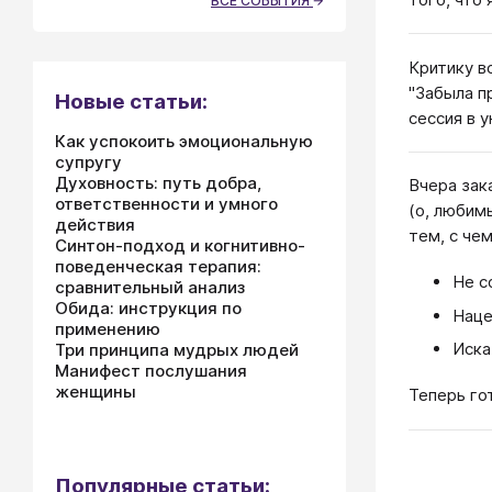
ВСЕ СОБЫТИЯ
Критику в
"Забыла п
Новые статьи:
сессия в 
Как успокоить эмоциональную
супругу
Духовность: путь добра,
Вчера зак
ответственности и умного
(о, любим
действия
тем, с че
Синтон-подход и когнитивно-
поведенческая терапия:
Не с
сравнительный анализ
Обида: инструкция по
Наце
применению
Иска
Три принципа мудрых людей
Манифест послушания
женщины
Теперь го
Популярные статьи: