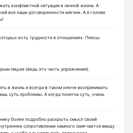
жать конфликтной ситуации в личной жизни. А
моей все наши договоренности мягкие. А в голове
ы!
 которых есть трудности в отношениях. Плюсы
обрым лицом (ведь это часть упражнения).
ять в жизнь и всегда в таком ключе воспринимать
ишь суть проблемы. А когда понятна суть, очень
днику более подробно раскрыть смысл своей
 внутреннее сопротивление намного смягчается ввиду
одить к учебе и вычерпывать полезности.