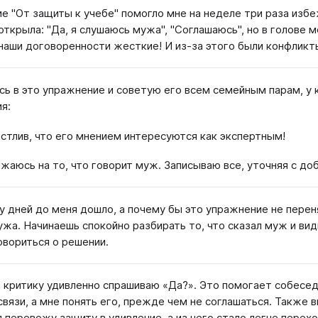
е "От защиты к учебе" помогло мне на неделе три раза избе
 открыла: "Да, я слушаюсь мужа", "Соглашаюсь", но в голове 
наши договоренности жесткие! И из-за этого были конфликт
сь в это упражнение и советую его всем семейным парам, у
я:
астлив, что его мнением интересуются как экспертным!
бижаюсь на то, что говорит муж. Записываю все, уточняя с д
у дней до меня дошло, а почему бы это упражнение не перен
ужа. Начинаешь спокойно разбирать то, что сказал муж и вид
овориться о решении.
а критику удивленно спрашиваю «Да?». Это помогает собесе
связи, а мне понять его, прежде чем не соглашаться. Также
 я перевожу защиту в удивление, а из него стало легче перех