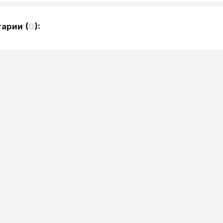
тарии
(
0
):