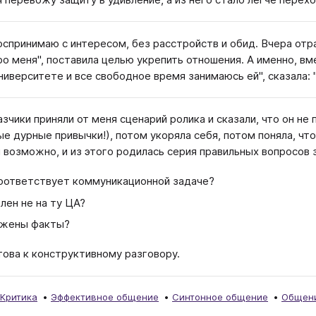
оспринимаю с интересом, без расстройств и обид. Вчера от
ро меня", поставила целью укрепить отношения. А именно, вм
университете и все свободное время занимаюсь ей", сказала: 
азчики приняли от меня сценарий ролика и сказали, что он не
ые дурные привычки!), потом укоряла себя, потом поняла, чт
м возможно, и из этого родилась серия правильных вопросов з
оответствует коммуникационной задаче?
лен не на ту ЦА?
жены факты?
това к конструктивному разговору.
Критика
Эффективное общение
Синтонное общение
Общени