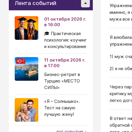
Лента событий
Упражнени
именно, я
01 октября 2026 г.
мужа все 
в 16:00
🎓 Практическая
Я влюбила
психология: коучинг
упражнени
и консультирование
1) муж сч
11 октября 2026 г.
в 17:00
2) я не о
Бизнес-ретрит в
Турцию «МЕСТО
Через пар
СИЛЫ»
критику м
легко дог
«Я – Солнышко».
Тест на самую
лучшую жену!
В ответ н
обратной 
того, что