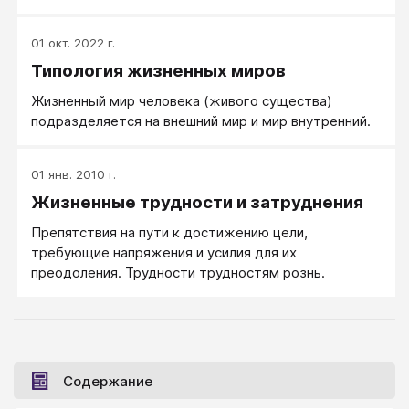
личностный потенциал, свои жизненные позиции,
жизненные ценности и жизненных стратегии, свой
01 окт. 2022 г.
привычный личностный инструментарий.
Типология жизненных миров
Жизненный мир человека (живого существа)
подразделяется на внешний мир и мир внутренний.
01 янв. 2010 г.
Жизненные трудности и затруднения
Препятствия на пути к достижению цели,
требующие напряжения и усилия для их
преодоления. Трудности трудностям рознь.
Содержание