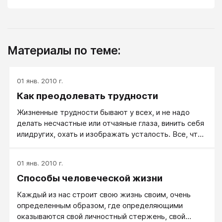
Материалы по теме:
01 янв. 2010 г.
Как преодолевать трудности
Жизненные трудности бывают у всех, и не надо
делать несчастные или отчаяные глаза, винить себя
илидругих, охать и изображать усталость. Все, что
нужно - это собраться (собрать себя),
проанализировать ресурсы (поразмыслить, что или
01 янв. 2010 г.
кто может помочь), продумать возможности (пути
Способы человеческой жизни
решения) и начать действовать. Проще говоря,
включить голову и шевелиться в правильном
Каждый из нас строит свою жизнь своим, очень
направлении.
определенным образом, где определяющими
оказываются свой личностный стержень, свой