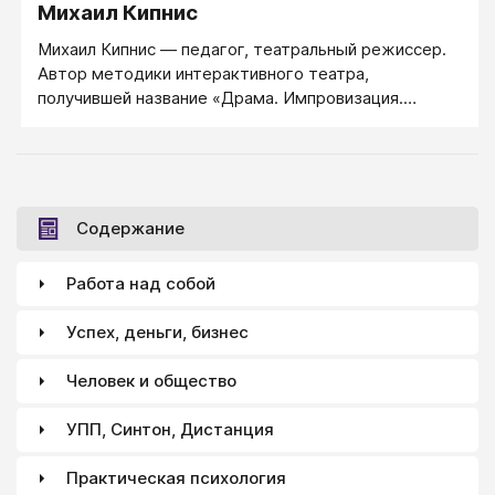
Михаил Кипнис
Михаил Кипнис ― педагог, театральный режиссер.
Автор методики интерактивного театра,
получившей название «Драма. Импровизация.
Дилемма» и художественный руководитель
одноименной израильской программы (1993-1998).
образования, культуры в Израиле и за рубежом.
Содержание
Работа над собой
Успех, деньги, бизнес
Человек и общество
УПП, Синтон, Дистанция
Практическая психология