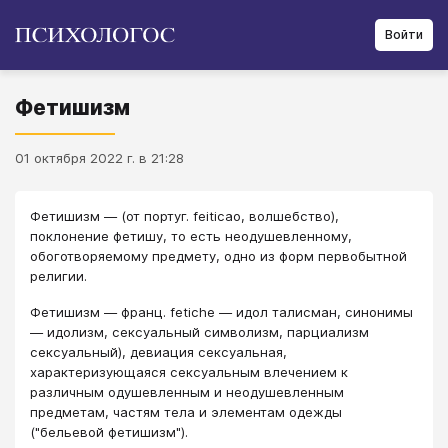
Войти
Фетишизм
01 октября 2022 г. в 21:28
Фетишизм ― (от португ. feiticao, волшебство),
поклонение фетишу, то есть неодушевленному,
обоготворяемому предмету, одно из форм первобытной
религии.
Фетишизм ― франц. fetiche ― идол талисман, синонимы
― идолизм, сексуальный символизм, парциализм
сексуальный), девиация сексуальная,
характеризующаяся сексуальным влечением к
различным одушевленным и неодушевленным
предметам, частям тела и элементам одежды
("бельевой фетишизм").