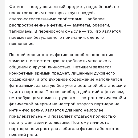
Фетиш — неодушевлённый предмет, наделённый, по
представлениям некоторых групп людей,
сверхъестественными свойствами. Наиболее
распространённые фетиши — амулеты, обереги,
талисманы. В переносном смысле — то, что является
предметом безусловного признания, слепого
поклонения.
По всей вероятности, фетиш способен полностью
заменить естественную потребность человека в
общении с другой личностью. Фетишем является
конкретный зримый предмет, лишенный духовного
содержания, а это духовное содержание наполняется
фантазиями, зачастую без учета реальной обстановки и
чувств партнера. Полная свобода действий с фетишем,
не требующим самого трудного ― затрат психической и
физической энергии на настрой второго партнера на
интимную волну, является для него наиболее
привлекательным и позволяет отдаться полностью
полету фантазии и иллюзиям. Поэтому личность
партнера не играет для любителя фетиша абсолютно
никакой роли.