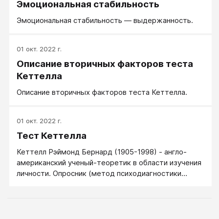
Эмоциональная стабильность
Эмоциональная стабильность — выдержанность.
01 окт. 2022 г.
Описание вторичных факторов теста
Кеттелла
Описание вторичных факторов теста Кеттелла.
01 окт. 2022 г.
Тест Кеттелла
Кеттелл Рэймонд Бернард (1905-1998) - англо-
американский ученый-теоретик в области изучения
личности. Опросник (метод психодиагностики
личности) Кеттелла является многомерной
методикой, оценивающей свойства нормальной
личности, он описывает личностную структуру
человека, выявляет личностные проблемы,