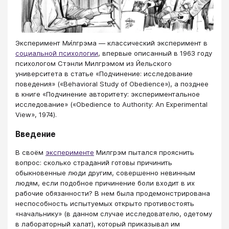
Эксперимент Ми́лгрэма — классический эксперимент в
социальной психологии
, впервые описанный в 1963 году
психологом Стэнли Милгрэмом из Йельского
университета в статье «Подчинение: исследование
поведения» («Behavioral Study of Obedience»), а позднее
в книге «Подчинение авторитету: экспериментальное
исследование» («Obedience to Authority: An Experimental
View», 1974).
Введение
В своём
эксперименте
Милгрэм пытался прояснить
вопрос: сколько страданий готовы причинить
обыкновенные люди другим, совершенно невинным
людям, если подобное причинение боли входит в их
рабочие обязанности? В нем была продемонстрирована
неспособность испытуемых открыто противостоять
«начальнику» (в данном случае исследователю, одетому
в лабораторный халат), который приказывал им