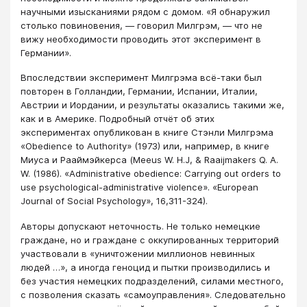
научными изысканиями рядом с домом. «Я обнаружил
столько повиновения, — говорил Милгрэм, — что не
вижу необходимости проводить этот эксперимент в
Германии».
Впоследствии эксперимент Милгрэма всё-таки был
повторен в Голландии, Германии, Испании, Италии,
Австрии и Иордании, и результаты оказались такими же,
как и в Америке. Подробный отчёт об этих
экспериментах опубликован в книге Стэнли Милгрэма
«Obedience to Authority» (1973) или, например, в книге
Миуса и Рааймэйкерса (Meeus W. H.J, & Raaijmakers Q. A.
W. (1986). «Administrative obedience: Carrying out orders to
use psychological-administrative violence». «European
Journal of Social Psychology», 16,311-324).
Авторы допускают неточность. Не только немецкие
граждане, но и граждане с оккупированных территорий
участвовали в «уничтожении миллионов невинных
людей …», а иногда геноцид и пытки производились и
без участия немецких подразделений, силами местного,
с позволения сказать «самоуправления». Следовательно