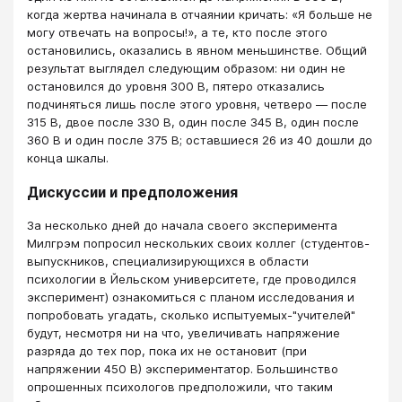
когда жертва начинала в отчаянии кричать: «Я больше не
могу отвечать на вопросы!», а те, кто после этого
остановились, оказались в явном меньшинстве. Общий
результат выглядел следующим образом: ни один не
остановился до уровня 300 В, пятеро отказались
подчиняться лишь после этого уровня, четверо — после
315 В, двое после 330 В, один после 345 В, один после
360 В и один после 375 В; оставшиеся 26 из 40 дошли до
конца шкалы.
Дискуссии и предположения
За несколько дней до начала своего эксперимента
Милгрэм попросил нескольких своих коллег (студентов-
выпускников, специализирующихся в области
психологии в Йельском университете, где проводился
эксперимент) ознакомиться с планом исследования и
попробовать угадать, сколько испытуемых-"учителей"
будут, несмотря ни на что, увеличивать напряжение
разряда до тех пор, пока их не остановит (при
напряжении 450 В) экспериментатор. Большинство
опрошенных психологов предположили, что таким