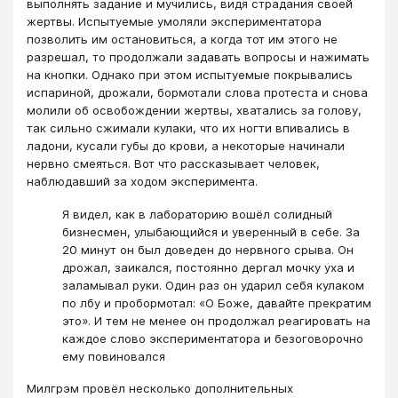
выполнять задание и мучились, видя страдания своей
жертвы. Испытуемые умоляли экспериментатора
позволить им остановиться, а когда тот им этого не
разрешал, то продолжали задавать вопросы и нажимать
на кнопки. Однако при этом испытуемые покрывались
испариной, дрожали, бормотали слова протеста и снова
молили об освобождении жертвы, хватались за голову,
так сильно сжимали кулаки, что их ногти впивались в
ладони, кусали губы до крови, а некоторые начинали
нервно смеяться. Вот что рассказывает человек,
наблюдавший за ходом эксперимента.
Я видел, как в лабораторию вошёл солидный
бизнесмен, улыбающийся и уверенный в себе. За
20 минут он был доведен до нервного срыва. Он
дрожал, заикался, постоянно дергал мочку уха и
заламывал руки. Один раз он ударил себя кулаком
по лбу и пробормотал: «О Боже, давайте прекратим
это». И тем не менее он продолжал реагировать на
каждое слово экспериментатора и безоговорочно
ему повиновался
Милгрэм провёл несколько дополнительных