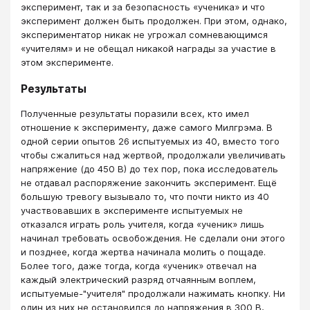
эксперимент, так и за безопасность «ученика» и что
эксперимент должен быть продолжен. При этом, однако,
экспериментатор никак не угрожал сомневающимся
«учителям» и не обещал никакой награды за участие в
этом эксперименте.
Результаты
Полученные результаты поразили всех, кто имел
отношение к эксперименту, даже самого Милгрэма. В
одной серии опытов 26 испытуемых из 40, вместо того
чтобы сжалиться над жертвой, продолжали увеличивать
напряжение (до 450 В) до тех пор, пока исследователь
не отдавал распоряжение закончить эксперимент. Ещё
большую тревогу вызывало то, что почти никто из 40
участвовавших в эксперименте испытуемых не
отказался играть роль учителя, когда «ученик» лишь
начинал требовать освобождения. Не сделали они этого
и позднее, когда жертва начинала молить о пощаде.
Более того, даже тогда, когда «ученик» отвечал на
каждый электрический разряд отчаянным воплем,
испытуемые-"учителя" продолжали нажимать кнопку. Ни
один из них не остановился до напряжения в 300 В,