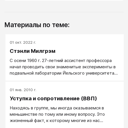
Материалы по теме:
01 окт. 2022 г.
Стэнли Милгрэм
С осени 1960 г. 27-летний ассистент профессора
начал проводить свои знаменитые эксперименты в
подвальной лаборатории Йельского университета
(Linsly-Chittenden Hall). Через 15 лет, в 1975 г., на
конференции Американской Психологической
01 янв. 2010 г.
Ассоциации (АПА) в Чикаго Дональд Кэмпбелл
Уступка и сопротивление (ВВП)
публично согласился с утверждением Музафера
Шерифа: «По моему мнению, Йельские
Находясь в группе, мы иногда оказываемся в
эксперименты Стэнли Милгрэма по изучению
меньшинстве по тому или иному вопросу. Это
повинуемости власти – самый глубокий вклад в
жизненный факт, к которому многие из нас
человеческое знание, сделанный когда-либо нашей
привыкают. Если мы решаем, что большинство —