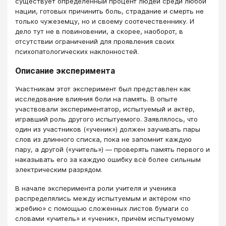
существует определённый процент людей среди любой
нации, готовых причинить боль, страдание и смерть не
только чужеземцу, но и своему соотечественнику. И
дело тут не в повиновении, а скорее, наоборот, в
отсутствии ограничений для проявления своих
психопатологических наклонностей.
Описание эксперимента
Участникам этот эксперимент был представлен как
исследование влияния боли на память. В опыте
участвовали экспериментатор, испытуемый и актёр,
игравший роль другого испытуемого. Заявлялось, что
один из участников («ученик») должен заучивать пары
слов из длинного списка, пока не запомнит каждую
пару, а другой («учитель») — проверять память первого и
наказывать его за каждую ошибку всё более сильным
электрическим разрядом.
В начале эксперимента роли учителя и ученика
распределялись между испытуемым и актёром «по
жребию» с помощью сложенных листов бумаги со
словами «учитель» и «ученик», причём испытуемому