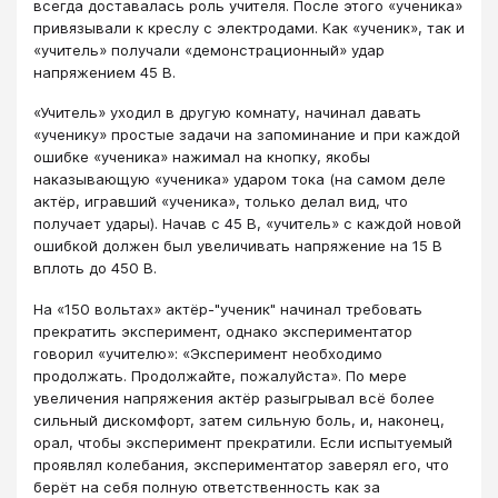
всегда доставалась роль учителя. После этого «ученика»
привязывали к креслу с электродами. Как «ученик», так и
«учитель» получали «демонстрационный» удар
напряжением 45 В.
«Учитель» уходил в другую комнату, начинал давать
«ученику» простые задачи на запоминание и при каждой
ошибке «ученика» нажимал на кнопку, якобы
наказывающую «ученика» ударом тока (на самом деле
актёр, игравший «ученика», только делал вид, что
получает удары). Начав с 45 В, «учитель» с каждой новой
ошибкой должен был увеличивать напряжение на 15 В
вплоть до 450 В.
На «150 вольтах» актёр-"ученик" начинал требовать
прекратить эксперимент, однако экспериментатор
говорил «учителю»: «Эксперимент необходимо
продолжать. Продолжайте, пожалуйста». По мере
увеличения напряжения актёр разыгрывал всё более
сильный дискомфорт, затем сильную боль, и, наконец,
орал, чтобы эксперимент прекратили. Если испытуемый
проявлял колебания, экспериментатор заверял его, что
берёт на себя полную ответственность как за