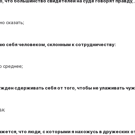
, что большинство свидетелей на суде говорят правду, 
но сказать;
таю себя человеком, склонным к сотрудничеству:
о среднее;
ужден сдерживать себя от того, чтобы не улаживать чуж
да;
кажется, что люди, с которыми я нахожусь в дружеских 