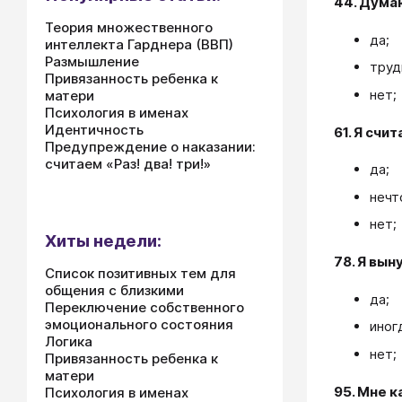
44. Думаю
Теория множественного
да;
интеллекта Гарднера (ВВП)
Размышление
труд
Привязанность ребенка к
нет;
матери
Психология в именах
Идентичность
61. Я счи
Предупреждение о наказании:
считаем «Раз! два! три!»
да;
нечт
нет;
Хиты недели:
78. Я вын
Список позитивных тем для
общения с близкими
да;
Переключение собственного
эмоционального состояния
иног
Логика
нет;
Привязанность ребенка к
матери
95. Мне 
Психология в именах