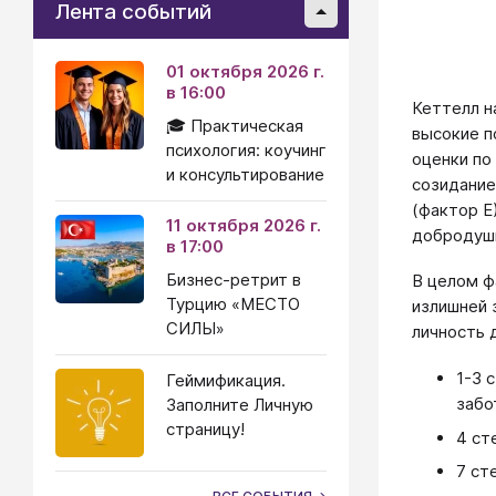
Лента событий
01 октября 2026 г.
в 16:00
Кеттелл на
🎓 Практическая
высокие п
психология: коучинг
оценки по
и консультирование
созидание
(фактор Е
11 октября 2026 г.
добродушн
в 17:00
Бизнес-ретрит в
В целом ф
Турцию «МЕСТО
излишней 
СИЛЫ»
личность 
1-3 
Геймификация.
забо
Заполните Личную
страницу!
4 ст
7 ст