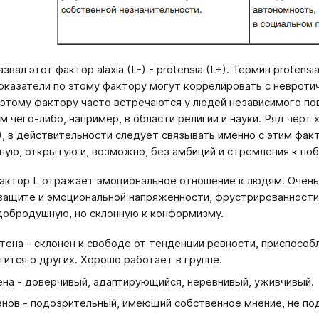
звал этот фактор alaxia (L-) - protensia (L+). Термин proten
оказатели по этому фактору могут коррелировать с невроти
 этому фактору часто встречаются у людей независимого пове
м чего-либо, например, в области религии и науки. Ряд черт
), в действительности следует связывать именно с этим фак
ую, открытую и, возможно, без амбиций и стремления к поб
актор L отражает эмоциональное отношение к людям. Очень
защите и эмоциональной напряженности, фрустрированности 
добродушную, но склонную к конформизму.
стена - склонен к свободе от тенденции ревности, приспособ
тится о других. Хорошо работает в группе.
ена - доверчивый, адаптирующийся, неревнивый, уживчивый.
енов - подозрительный, имеющий собственное мнение, не по