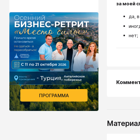
за моей с
да, 
иног
нет;
Коммен
ПРОГРАММА
Материал