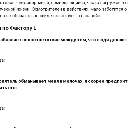
 стенов - недоверчивый, сомневающийся, часто погружен в с
ической жизни. Осмотрителен в действиях, мало заботится о 
ор не обязательно свидетельствует о паранойе.
 по Фактору L
 забавляет несоответствие между тем, что люди делают 
да;
приятель обманывает меня в мелочах, я скорее предпочту
ть его:
да;