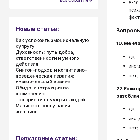
ВСЕ СОБЫТИЯ
8-10
псих
факт
Новые статьи:
Вопросы
Как успокоить эмоциональную
10. Меня
супругу
Духовность: путь добра,
да;
ответственности и умного
действия
иног
Синтон-подход и когнитивно-
нет;
поведенческая терапия:
сравнительный анализ
Обида: инструкция по
27. Если 
применению
разоблачи
Три принципа мудрых людей
Манифест послушания
да;
женщины
иног
нет;
Популярные статьи: