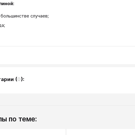
пиной:
в большинстве случаев;
да;
тарии
(
0
):
ы по теме: