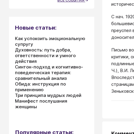
ВСЕ СОБЫТИЯ
историчес
С нач. 19
большевис
Новые статьи:
преуспел 
доносител
Как успокоить эмоциональную
супругу
Письмо во
Духовность: путь добра,
ответственности и умного
критики, 
действия
подлинные
Синтон-подход и когнитивно-
Ч.), В.И.
поведенческая терапия:
Впоследст
сравнительный анализ
Обида: инструкция по
страницам
применению
Зеньковски
Три принципа мудрых людей
Манифест послушания
женщины
Популярные статьи:
Коммен