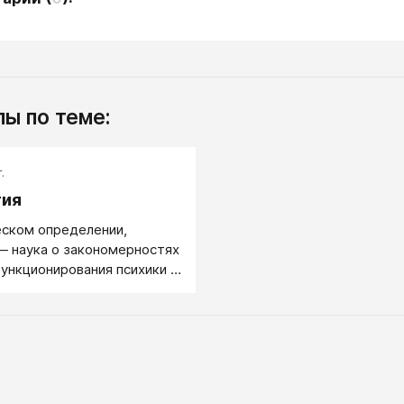
ы по теме:
.
гия
еском определении,
— наука о закономерностях
функционирования психики и
 деятельности человека.
изучает внутренний,
енный мир человека и
едения нормальных,
оровых людей. Психология
е объяснения, почему