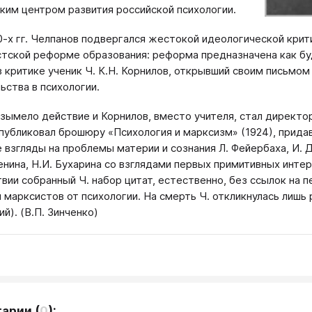
ким центром развития российской психологии.
20-х гг. Челпанов подвергался жестокой идеологической кри
тской реформе образования: реформа предназначена как буд
в критике ученик Ч. К.Н. Корнилов, открывший своим письмом 
ьства в психологии.
зымело действие и Корнилов, вместо учителя, стал директор
опубликовал брошюру «Психология и марксизм» (1924), прида
 взгляды на проблемы материи и сознания Л. Фейербаха, И. Д
 Ленина, Н.И. Бухарина со взглядами первых примитивных инт
вии собранный Ч. набор цитат, естественно, без ссылок на п
 марксистов от психологии. На смерть Ч. откликнулась лишь р
й). (В.П. Зинченко)
тарии
(
0
):