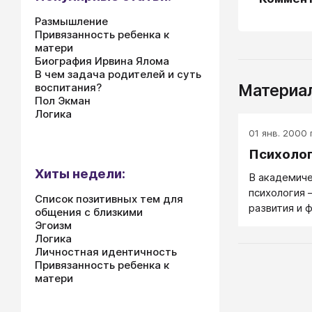
Размышление
Привязанность ребенка к
матери
Биография Ирвина Ялома
В чем задача родителей и суть
Материал
воспитания?
Пол Экман
Логика
01 янв. 2000 г
Психоло
Хиты недели:
В академич
психология 
Список позитивных тем для
развития и 
общения с близкими
психической
Эгоизм
Психология 
Логика
Личностная идентичность
точнее жизн
Привязанность ребенка к
причины пов
матери
душевно зд
ищет научны