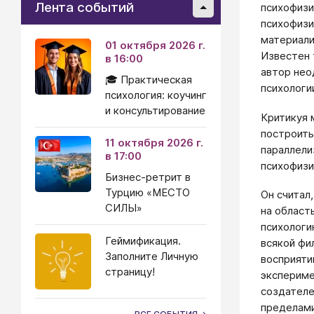
Лента событий
психофиз
психофизи
материали
01 октября 2026 г.
Известен 
в 16:00
автор нео
🎓 Практическая
психологии
психология: коучинг
и консультирование
Критикуя 
построить
11 октября 2026 г.
параллели
в 17:00
психофизи
Бизнес-ретрит в
Турцию «МЕСТО
Он считал
СИЛЫ»
на област
психологи
Геймификация.
всякой фи
Заполните Личную
восприяти
страницу!
экспериме
создателе
пределами