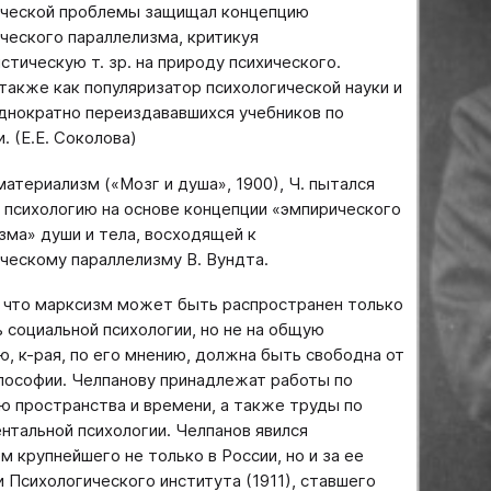
ической проблемы защищал концепцию
ческого параллелизма, критикуя
стическую т. зр. на природу психического.
также как популяризатор психологической науки и
днократно переиздававшихся учебников по
. (Е.Е. Соколова)
материализм («Мозг и душа», 1900), Ч. пытался
 психологию на основе концепции «эмпирического
зма» души и тела, восходящей к
ческому параллелизму В. Вундта.
, что марксизм может быть распространен только
ь социальной психологии, но не на общую
ю, к-рая, по его мнению, должна быть свободна от
лософии. Челпанову принадлежат работы по
ю пространства и времени, а также труды по
нтальной психологии. Челпанов явился
м крупнейшего не только в России, но и за ее
 Психологического института (1911), ставшего