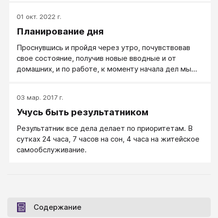
будет кем-то оценена и оплачена.
01 окт. 2022 г.
Планирование дня
Проснувшись и пройдя через утро, почувствовав
свое состояние, получив новые вводные и от
домашних, и по работе, к моменту начала дел мы
обычно понимаем, что сделанный вечером список
дел нужно уточнить и дополнить. Заново напишите
03 мар. 2017 г.
полный список всех дел на сегодня.
Учусь быть результатником
Результатник все дела делает по приоритетам. В
сутках 24 часа, 7 часов на сон, 4 часа на житейское
самообслуживание.
Содержание