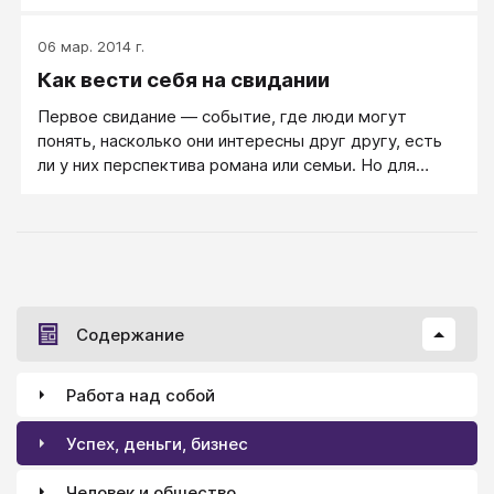
сказку делать былью.
06 мар. 2014 г.
Как вести себя на свидании
Первое свидание — событие, где люди могут
понять, насколько они интересны друг другу, есть
ли у них перспектива романа или семьи. Но для
умной девушке — это важнейшее время, когда она
может сформировать правильное отношение к
себе. Мужчина должен вами заинтересоваться. Но
заинтересоваться не только как милой и внешне
привлекательной девушкой, а тем, что вы заставили
его о себе думать и себя уважать. Именно это
Содержание
— самое главное!
Работа над собой
Успех, деньги, бизнес
Человек и общество