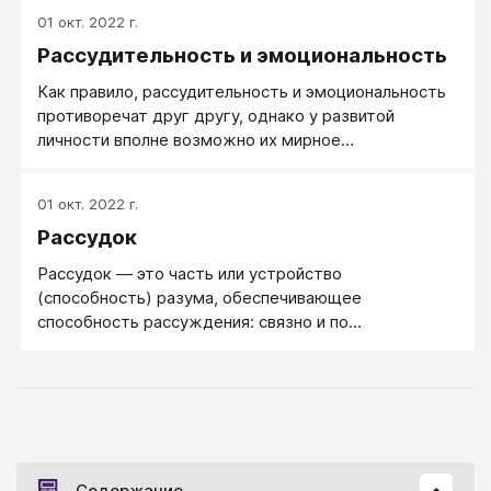
01 окт. 2022 г.
Рассудительность и эмоциональность
Как правило, рассудительность и эмоциональность
противоречат друг другу, однако у развитой
личности вполне возможно их мирное
сосуществование и взаимодополнение.
01 окт. 2022 г.
Рассудок
Рассудок — это часть или устройство
(способность) разума, обеспечивающее
способность рассуждения: связно и по
возможности четко строить высказывания. Как
способность разума, рассудок всегда использует
образы, но его образы формальные - сухие и
строгие. Они и называются рассуждениями. Не
всякое рассуждение использует понятия и
категории, а только научное рассуждение.
Содержание