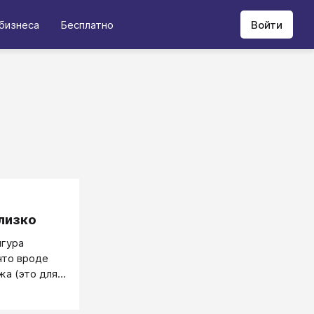
бизнеса
Бесплатно
Войти
лизко
нгура
что вроде
а (это для
), а для
о