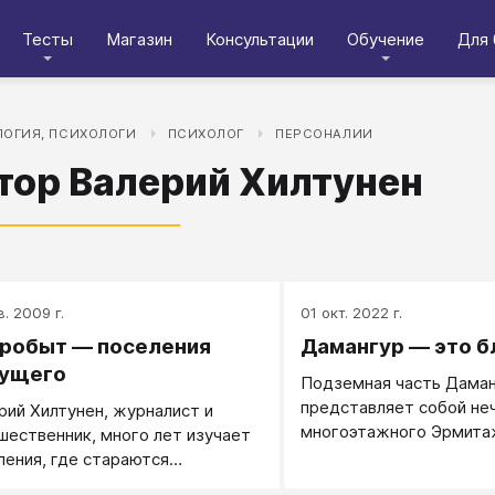
Тесты
Магазин
Консультации
Обучение
Для 
ОГИЯ, ПСИХОЛОГИ
ПСИХОЛОГ
ПЕРСОНАЛИИ
тор Валерий Хилтунен
в. 2009 г.
01 окт. 2022 г.
робыт — поселения
Дамангур — это б
ущего
Подземная часть Дама
представляет собой не
рий Хилтунен, журналист и
многоэтажного Эрмитаж
шественник, много лет изучает
тех, кто был в Эрмитаже
ления, где стараются
остальных сообщаю, чт
ествить способы жизни,