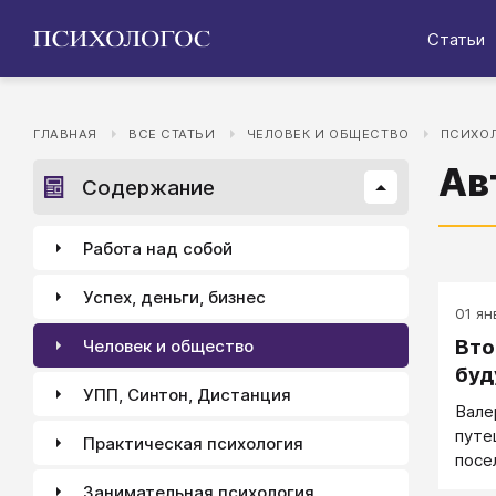
Статьи
ГЛАВНАЯ
ВСЕ СТАТЬИ
ЧЕЛОВЕК И ОБЩЕСТВО
ПСИХОЛ
Ав
Содержание
Работа над собой
Успех, деньги, бизнес
01 ян
Вто
Человек и общество
буд
УПП, Синтон, Дистанция
Вале
путе
Практическая психология
посе
осущ
Занимательная психология