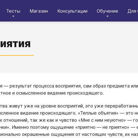
Тесты
Магазин
Консультации
Обучение
Для 
иятия
я — результат процесса восприятия, сам образ предмета ил
тное и осмысленное видение происходящего.
тва живут уже на уровне восприятий, это уже переработанн
сленное видение происходящего. «Теплые объятия» — это не
х отношений, так же как и чувство «Мне с ним неуютно» — 
нки». Именно поэтому ощущение «приятно — не приятно» — е
ионально окрашенные ощущения от настоящих чувств, их н