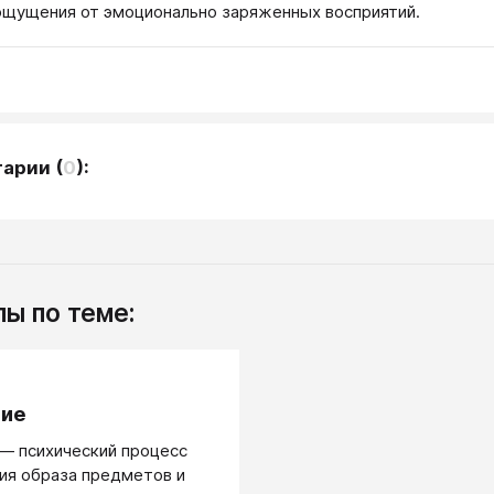
ощущения от эмоционально заряженных восприятий.
тарии
(
0
):
ы по теме:
.
тие
— психический процесс
ия образа предметов и