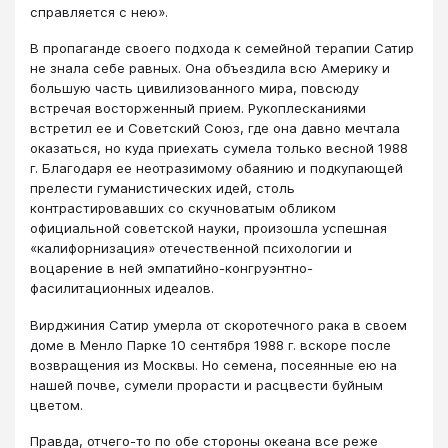
справляется с нею».
В пропаганде своего подхода к семейной терапии Сатир
не знала себе равных. Она объездила всю Америку и
большую часть цивилизованного мира, повсюду
встречая восторженный прием. Рукоплесканиями
встретил ее и Советский Союз, где она давно мечтала
оказаться, но куда приехать сумела только весной 1988
г. Благодаря ее неотразимому обаянию и подкупающей
прелести гуманистических идей, столь
контрастировавших со скучноватым обликом
официальной советской науки, произошла успешная
«калифорнизация» отечественной психологии и
воцарение в ней эмпатийно-конгруэнтно-
фасилитационных идеалов.
Вирджиния Сатир умерла от скоротечного рака в своем
доме в Менло Парке 10 сентября 1988 г. вскоре после
возвращения из Москвы. Но семена, посеянные ею на
нашей почве, сумели прорасти и расцвести буйным
цветом.
Правда, отчего-то по обе стороны океана все реже