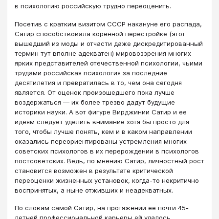
в психологию российскую трудно переоценить.
Посетив с кратким визитом СССР накануне его распада,
Сатир способствовала коренной перестройке (этот
вышедший из моды и отчасти даже дискредитированный
термин тут вполне адекватен) мировоззрения многих
ярких представителей отечественной психологии, чьими
трудами российская психология за последние
десятилетия и превратилась в то, чем она сегодня
является. От оценок произошедшего пока лучше
воздержаться — их более трезво дадут будущие
историки науки. А вот фигуре Вирджинии Сатир и ее
идеям следует уделить внимание хотя бы просто для
того, чтобы лучше понять, кем и в каком направлении
оказались переориентированы устремления многих
советских психологов в их перерождении в психологов
постсоветских. Ведь, по мнению Сатир, личностный рост
становится возможен в результате критической
переоценки жизненных установок, когда-то некритично
воспринятых, а ныне отживших и неадекватных.
По словам самой Сатир, на протяжении ее почти 45-
летней профессиональной карьеры ей удалось