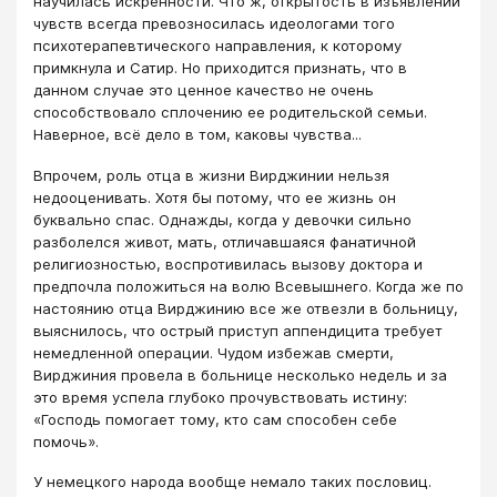
научилась искренности. Что ж, открытость в изъявлении
чувств всегда превозносилась идеологами того
психотерапевтического направления, к которому
примкнула и Сатир. Но приходится признать, что в
данном случае это ценное качество не очень
способствовало сплочению ее родительской семьи.
Наверное, всё дело в том, каковы чувства...
Впрочем, роль отца в жизни Вирджинии нельзя
недооценивать. Хотя бы потому, что ее жизнь он
буквально спас. Однажды, когда у девочки сильно
разболелся живот, мать, отличавшаяся фанатичной
религиозностью, воспротивилась вызову доктора и
предпочла положиться на волю Всевышнего. Когда же по
настоянию отца Вирджинию все же отвезли в больницу,
выяснилось, что острый приступ аппендицита требует
немедленной операции. Чудом избежав смерти,
Вирджиния провела в больнице несколько недель и за
это время успела глубоко прочувствовать истину:
«Господь помогает тому, кто сам способен себе
помочь».
У немецкого народа вообще немало таких пословиц.