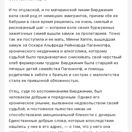
И по отцовской, и по материнской линии Вирджиния
вела свой род от немецких эмигрантов, причем обе ее
бабушки в свое время решились на очень смелый и
рискованный шаг — вопреки воле своих буржуазных
зажиточных семей вышли замуж за пролетариев. Точно
так же поступила и ее мать, Минни Хаппе, вышедшая
замуж за Оскара Альфреда Рейнхарда Пагенкопфа,
хронического неудачника и алкоголика, которому
судьбой было предначертано снискивать свой черствый
хлеб фермерским трудом. Вирджиния была старшей из
пятерых детей семейства Пагенкопф, и помощь
родителям в заботе о братьях и сестрах с малолетства
стала ее привычной обязанностью.
Отец, судя по воспоминаниям Вирджинии, был
человеком добрым и порядочным. Однако его
хроническое уныние, вызванное недовольством своей
судьбой, и постоянное пьянство никак не
способствовали эмоциональной близости с дочерью.
Единственные добрые слова, которые впоследствии
нашлись у нее в его адрес, — о том, что у него она