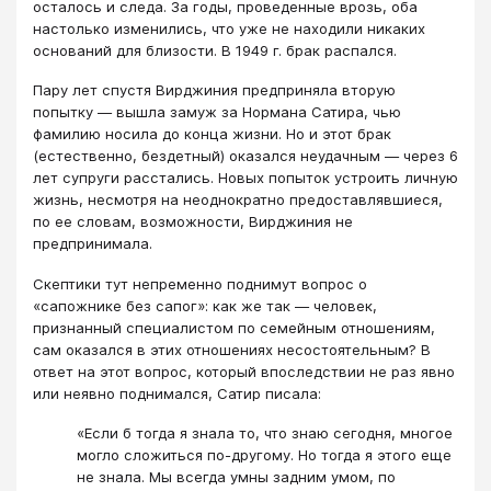
осталось и следа. За годы, проведенные врозь, оба
настолько изменились, что уже не находили никаких
оснований для близости. В 1949 г. брак распался.
Пару лет спустя Вирджиния предприняла вторую
попытку — вышла замуж за Нормана Сатира, чью
фамилию носила до конца жизни. Но и этот брак
(естественно, бездетный) оказался неудачным — через 6
лет супруги расстались. Новых попыток устроить личную
жизнь, несмотря на неоднократно предоставлявшиеся,
по ее словам, возможности, Вирджиния не
предпринимала.
Скептики тут непременно поднимут вопрос о
«сапожнике без сапог»: как же так — человек,
признанный специалистом по семейным отношениям,
сам оказался в этих отношениях несостоятельным? В
ответ на этот вопрос, который впоследствии не раз явно
или неявно поднимался, Сатир писала:
«Если б тогда я знала то, что знаю сегодня, многое
могло сложиться по-другому. Но тогда я этого еще
не знала. Мы всегда умны задним умом, по