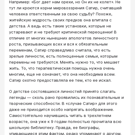
Например: «Бог дает нам орехи, но Он их не колет». Не
тут ли кроются корни мировоззрения Сатир, считавшей
человека ответственным за свою судьбу? Похоже,
житейскую мудрость своих предков она впитала с
детства. А ведь есть такие установки, которые не
устаревают и не требуют критической переоценки! В
отличие от многих нынешних апологетов личностного
роста, призывающих всех и вся к обязательным
переменам, Сатир справедливо считала, что есть
зрелые личности, есть полноценные семьи, которым
перемены не требуются. Менять нужно то, что мешает
жить. То, что терапевтическая помощь нужна очень
многим, еще не означает, что она необходима всем.
Сатир охотно предоставляла ее тем, кто ее искал.
О детстве состоявшихся личностей принято слагать
легенды — сколь рано проявились их познавательные и
творческие способности. В «случае Сатир» для этого
даже не приходится особо напрягать воображение.
Самостоятельно научившись читать в трехлетнем
возрасте, она уже к 9 годам полностью прочитала всю
школьную библиотеку. Правда, ее биографы,
упивающиеся этим фактом, редко упоминают о другом.