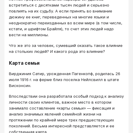
встретиться с десятками тысяч людей и серьезно
повлиять на их судьбу. А если принять во внимание
дюжину ее книг, переведенных на многие языки и
неоднократно переизданных во всем мире (в том числе,
кстати, и шрифтом Брайля), то счет этих людей надо
вести на миллионы.
Что же это за человек, сумевший оказать такое влияние
на стольких людей? И какого рода это влияние?
Карта семьи
Вирджиния Сатир, урожденная Пагенкопф, родилась 26
июля 1916 г. на ферме близ поселка Нейлсвилл в штате
Висконсин.
Впоследствии она разработала особый подход к анализу
личности своих клиентов, важное место в котором
занимало составление «карты семьи» — фиксация и
анализ значимых явлений семейной жизни на
протяжении по крайней мере трех предшествующих
поколений. Весьма интересной представляется и ее
собственная карта.