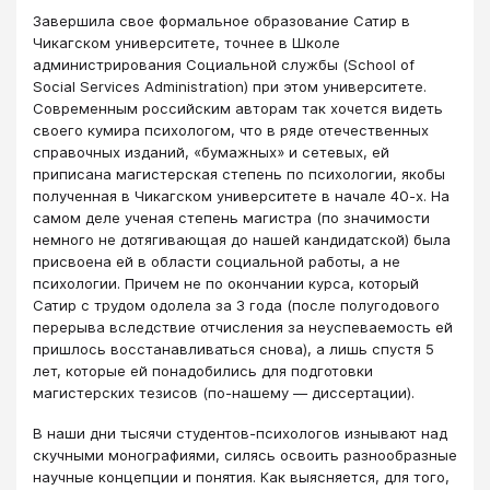
Завершила свое формальное образование Сатир в
Чикагском университете, точнее в Школе
администрирования Социальной службы (School of
Social Services Administration) при этом университете.
Современным российским авторам так хочется видеть
своего кумира психологом, что в ряде отечественных
справочных изданий, «бумажных» и сетевых, ей
приписана магистерская степень по психологии, якобы
полученная в Чикагском университете в начале 40-х. На
самом деле ученая степень магистра (по значимости
немного не дотягивающая до нашей кандидатской) была
присвоена ей в области социальной работы, а не
психологии. Причем не по окончании курса, который
Сатир с трудом одолела за 3 года (после полугодового
перерыва вследствие отчисления за неуспеваемость ей
пришлось восстанавливаться снова), а лишь спустя 5
лет, которые ей понадобились для подготовки
магистерских тезисов (по-нашему — диссертации).
В наши дни тысячи студентов-психологов изнывают над
скучными монографиями, силясь освоить разнообразные
научные концепции и понятия. Как выясняется, для того,