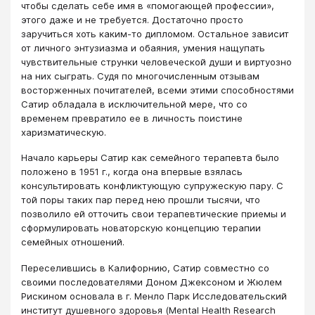
чтобы сделать себе имя в «помогающей профессии»,
этого даже и не требуется. Достаточно просто
заручиться хоть каким-то дипломом. Остальное зависит
от личного энтузиазма и обаяния, умения нащупать
чувствительные струнки человеческой души и виртуозно
на них сыграть. Судя по многочисленным отзывам
восторженных почитателей, всеми этими способностями
Сатир обладала в исключительной мере, что со
временем превратило ее в личность поистине
харизматическую.
Начало карьеры Сатир как семейного терапевта было
положено в 1951 г., когда она впервые взялась
консультировать конфликтующую супружескую пару. С
той поры таких пар перед нею прошли тысячи, что
позволило ей отточить свои терапевтические приемы и
сформулировать новаторскую концепцию терапии
семейных отношений.
Переселившись в Калифорнию, Сатир совместно со
своими последователями Доном Джексоном и Жюлем
Рискином основала в г. Менло Парк Исследовательский
институт душевного здоровья (Mental Health Research