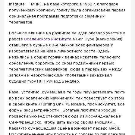
Institute — MHRI), на базе которого в 1962 г. благодаря
полученному крупному гранту была организована первая
официальная программа подготовки семейных
терапевтов.
Большое влияние на развитие ее идей оказало участие в
работе
Эсаленского института
в Биг Суре (Калифорния),
ставшего в бурные 60-е Меккой всех фантазеров и
изобретателей на ниве личностного роста. Здесь
нежились в общих горячих ваннах искатели телесного
обновления, боролись со сном подвижники первых
терапевтических марафонов, сюда в перерывах между
запоями и наркотическими «полетами» захаживал
будущий гуру НЛП Ричард Бэндлер.
Раза Густайтис, сумевшая в те годы поучаствовать почти
во всех эсаленских начинаниях, так повествует об этом
в своей книге «Turning On»: «Безумие, промискуитет, все
формы эксцентричности... Богатые любители хорошо
провести уик-энд стекаются сюда из Лос-Анджелеса и
Сан-Франциско, чтобы дать выход своим эмоциям...
Какая-то сумасшедшая сцена возникает передо мной.
Полуобнаженные или покрытые с головы до пят одеждой