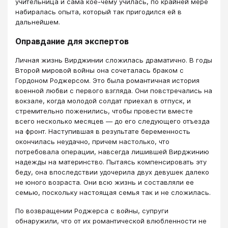
учительница и сама кое-чему училась, по крайней мере
набиралась опыта, который так пригодился ей в
дальнейшем.
Оправдание для экспертов
Личная жизнь Вирджинии сложилась драматично. В годы
Второй мировой войны она сочеталась браком с
Гордоном Роджерсом. Это была романтичная история
военной любви с первого взгляда. Они повстречались на
вокзале, когда молодой солдат приехал в отпуск, и
стремительно поженились, чтобы провести вместе
всего несколько месяцев — до его следующего отъезда
на фронт. Наступившая в результате беременность
окончилась неудачно, причем настолько, что
потребовала операции, навсегда лишившей Вирджинию
надежды на материнство. Пытаясь компенсировать эту
беду, она впоследствии удочерила двух девушек далеко
не юного возраста. Они всю жизнь и составляли ее
семью, поскольку настоящая семья так и не сложилась.
По возвращении Роджерса с войны, супруги
обнаружили, что от их романтической влюбленности не