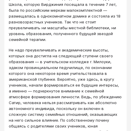
Школа, которую Вирджиния посещала в течение 7 лет,
была по российским меркам малокомплектной —
размещалась в однокомнатном домике и состояла из 18
разновозрастных учеников. Так что не стоит
преувеличивать ни масштабы местной библиотеки, ни
уровень образования, полученного будущей звездой
семейной терапии.
Не надо преувеличивать и академические высоты,
которых она достигла на следующей ступени своего
образования — в учительском колледже г. Милоуки,
эдаком провинциальном педучилище, по окончании
которого она некоторое время учительствовала в
американской глубинке. Вероятно, уже здесь, в кругу
учеников, начали формироваться ее будущие интересы,
а именно — подчеркнутое внимание к семейной
атмосфере формирования личности. Ведь, по убеждению
Сатир, человека нельзя рассматривать как абсолютно
автономного индивида, поскольку он включен в
сложную систему семейных отношений, оказывающих
на него сильное влияние. По собственному почину
общаясь с родителями своих учеников, юная