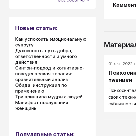
ВСЕ СОБЫТИЯ
Коммен
Новые статьи:
Как успокоить эмоциональную
Материал
супругу
Духовность: путь добра,
ответственности и умного
действия
01 окт. 2022 г
Синтон-подход и когнитивно-
Психосин
поведенческая терапия:
сравнительный анализ
техники
Обида: инструкция по
Психосинтез
применению
Три принципа мудрых людей
своих техни
Манифест послушания
субличностя
женщины
Популярные статьи: