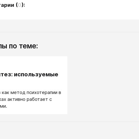
тарии
(
0
):
ы по теме:
.
тез: используемые
 как метод психотерапии в
ках активно работает с
ми.