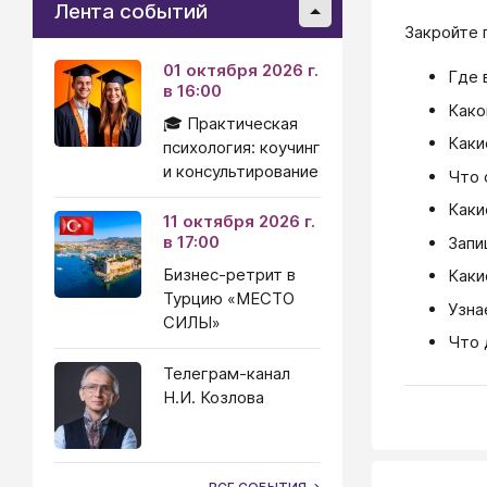
Лента событий
Закройте 
01 октября 2026 г.
Где 
в 16:00
Како
🎓 Практическая
Каки
психология: коучинг
и консультирование
Что 
Каки
11 октября 2026 г.
в 17:00
Запи
Бизнес-ретрит в
Каки
Турцию «МЕСТО
Узна
СИЛЫ»
Что 
Телеграм-канал
Н.И. Козлова