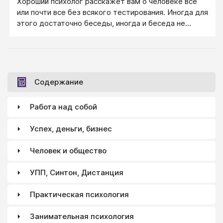
Хороший психолог расскажет вам о человеке все
или почти все без всякого тестирования. Иногда для
этого достаточно беседы, иногда и беседа не
нужна, достаточно одного взгляда: на лицо
человека, на его походку, достаточно услышать
интонации его разговора. Однако хороших
психологов мало, а разбираться в людях нужно, и
вот тут пригождаются как раз психологические
Содержание
тесты.
Работа над собой
Успех, деньги, бизнес
Человек и общество
УПП, Синтон, Дистанция
Практическая психология
Занимательная психология