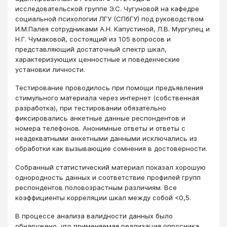
исследовательской группе Э.С. Чугуновой на кафедре
социальной психологии ЛГУ (СПбГУ) под руководством
И.М.Палея сотрудниками А.Н. Капустиной, Л.В. Мургулец и
Н.Г. Чумаковой, состоящий из 105 вопросов и
представляющий достаточный спектр шкал,
характеризующих ценностные и поведенческие
установки личности.
Тестирование проводилось при помощи предъявления
стимульного материала через интернет (собственная
разработка), при тестировании обязательно
фиксировались анкетные данные респондентов и
номера телефонов. Анонимные ответы и ответы с
неадекватными анкетными данными исключались из
обработки как вызывающие сомнения в достоверности.
Собранный статистический материал показал хорошую
однородность данных и соответствие профилей групп
респондентов половозрастным различиям. Все
коэффициенты корреляции шкал между собой <0,5.
В процессе анализа валидности данных было
обнаружено, что применяемая реализация опросника