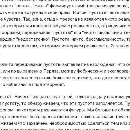
лючает "нечто". "Ничто" формирует лимб (пограничную зону)
сть еще не вступила в свои права. В этой "пустоте" есть ил
е чувства. Так, вина, стыд и тревога не являются чисто реа
, в которых мы конфронтируем с реальностью, отрицая или со
образом, переживание "пустоты" или "ничто" аналогично тем
ердикт "недостаточно". Пустота, ничто, бессмысленность, тр
вуем стандартам, которыми измеряем реальность. Эти поняти
.
опыта переживания пустоты вытекает из наблюде­ния, что 
м, или по выражению Перлза, между фобическим и эксплозив­
чес­кого процесса столь большое значение, что даже опреде
го избегания в плодотворное".
онять? "Ничего" является пустотой, только когда у нас комп
 пустоту, то обнаруживаем, что эта пустота заполняет­ся. П
 фоном, на котором различаются фигуры. Мы больше не обяза
о; не должны быть просветленными - наше осознание (awaren
живаем что захвачены необходимостью сделаться тем или др
 что мы представляем то, что мы есть на самом деле.