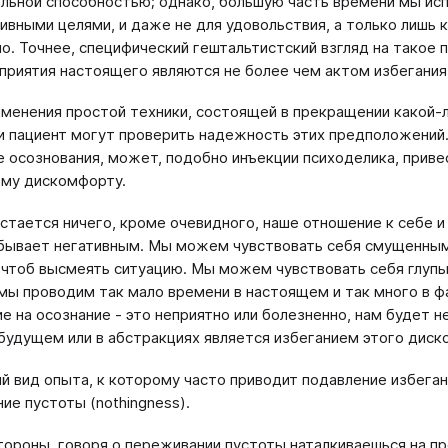
альной способностью; однако, большую часть времени мы испо
ивными целями, и даже не для удовольствия, а только лишь к
о. Точнее, спе­цифический гештальтистский взгляд на такое 
приятия настоящего являют­ся не более чем актом избегания
менения простой техники, состоящей в прекращении какой-л
и пациент могут проверить надежность этих предположений.
е осознования, может, подобно инъекции психоделика, прив
ому дискомфорту.
остается ничего, кроме очевидного, наше отноше­ние к себе
о бывает негативным. Мы можем чувствовать себя смущенны­
, чтоб высмеять ситуацию. Мы можем чувствовать себя глупым
 мы проводим так мало времени в настоящем и так много в фа
е на осознание - это неп­риятно или болезненно, нам будет н
будущем или в абстракциях явля­ется избеганием этого диск
й вид опыта, к которому часто приводит подавле­ние избеган
ие пустоты (nothingness).
тороны, говоря о переживании пустоты наталкива­ешься на пр