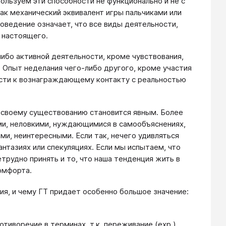
ль­зуем эти способности не функционально и не с
ак механи­ческий эквивалент игры пальчиками или
поведение означает, что все виды деятельности,
 настоящего.
ибо активной деятельности, кроме чувствования,
 Опыт неделания чего-либо другого, кроме участия
ести к вознаграждающему контакту с реальностью
 и своему существованию становится явным. Более
ми, неловкими, нуждающимися в самообъяснениях,
и, неинте­ресными. Если так, нечего удивляться
нтазиях или спекуля­циях. Если мы испытаем, что
етрудно принять и то, что наша тенденция жить в
омфорта.
ия, и чему ГТ придает особенно большое значение:
отиворечие в терминах, т.к. переживание (ехр.)