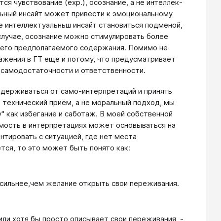
ся чувствование (exp.), осознание, а не интеллек­
альный инсайт может привести к эмоциональному
ще интеллектуальньш инсайт становиться подменой,
случае, осоз­нание можно стимулировать более
его предполагаемого содержа­ния. Помимо не
ажения в ГТ еще и потому, что предусматривает
я самодостаточности и ответственности.
здерживаться от само-интерпретаций и принять
о технический прием, а не моральный подход, мы
" как из­бегание и саботаж. В моей собственной
мость в интерпрета­циях может основываться на
тировать с ситуацией, где нет места
ется, то это может быть понято как:
ю,сильнее,чем желание открыть свои переживания.
 или хотя бы просто описывает свои переживания, -