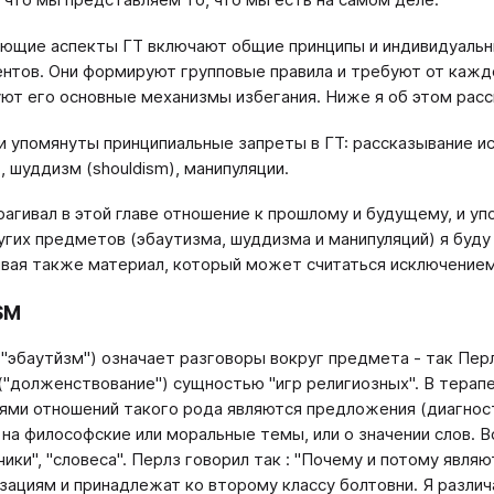
щие аспекты ГТ включают общие принципы и индиви­дуальны
­ентов. Они формируют групповые правила и требуют от кажд
ют его основные механизмы избегания. Ниже я об этом расс
 упомянуты принципиальные запреты в ГТ: расска­зывание ист
, шуддизм (shouldism), манипуляции.
рагивал в этой главе отношение к прошлому и бу­дущему, и у
угих предметов (эбаутизма, шуддизма и манипуляций) я буду
вая также материал, который может считаться исключением 
SМ
("эбаутйзм") означает разговоры вокруг предмета - так Перл
 ("долженствование") сущностью "игр религиозных". В терап
ями отно­шений такого рода являются предложения (диагност
 на философские или моральные темы, или о значении слов. 
ики", "словеса". Перлз гово­рил так : "Почему и потому явля
зациям и принадлежат ко второму классу болтовни. Я различ