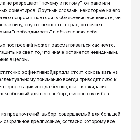
ила не разрешают" почему и потому", он рано или
ных ориентиров. Другими словами, некоторые из его
а его попросят повторить объяснения все вместе, он
овав вину, опустошенность, страх, он начнет
 или "необходимость" в объяснениях себя.
ьных построений может рассматриваться как нечто,
ащить на свет то, что иначе останется невидимым.
ния в целом.
достаточно эффективной,врядли стоит основывать на
еллектуальному пониманию всегда приводит либо к
ин­терпретации иногда бесплодны - и ожидание
целом обычный для него выбор длинного пути без
 из предпочтений, выбор, совершаемый для боль­шей
м сакральное предписание, согласно которому все