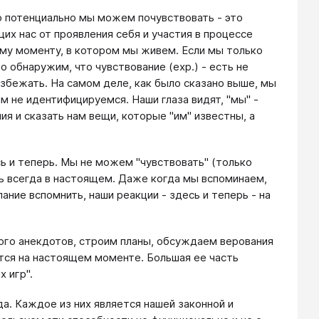
то потенциально мы можем почувствовать - это
щих нас от проявления себя и участия в процессе
ому мо­менту, в котором мы живем. Если мы только
 обнаружим, что чувствование (ехр.) - есть не
избежать. На самом деле, как было сказано выше, мы
им не идентифицируемся. Наши глаза видят, "мы" -
ия и сказать нам вещи, которые "им" известны, а
 и теперь. Мы не можем "чувствовать" (только
ь всегда в настоящем. Даже когда мы вспоминаем,
ние вспомнить, наши реакции - здесь и теперь - на
ого анекдотов, строим планы, обсуждаем верования
ется на настоящем моменте. Большая ее часть
 игр".
а. Каждое из них является нашей законной и