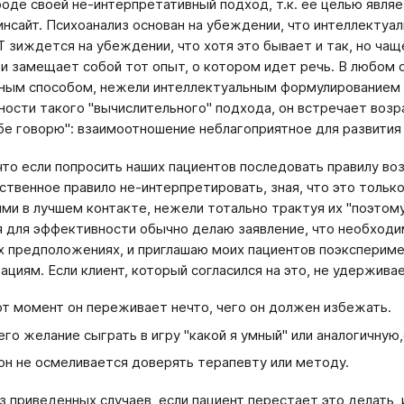
роде своей не-интерпретативный подход, т.к. ее целью являет
инсайт. Психоанализ основан на убеждении, что интел­лекту
ГТ зиждется на убеждении, что хотя это бывает и так, но ча
и замеща­ет собой тот опыт, о котором идет речь. В любом 
ным способом, нежели интеллектуальным формулированием 
ности такого "вычислительного" подхода, он встречает возр
ебе говорю": взаимоотношение неблагоприятное для раз­вити
что если попросить наших пациентов последовать правилу во
ственное правило не-интерпретировать, зная, что это тольк
ими в лучшем контакте, нежели тотально трактуя их "поэтому
я для эффектив­ности обычно делаю заявление, что необходи
 предположениях, и пригла­шаю моих пациентов поэксперимен
ациям. Если клиент, который согласился на это, не удержива
от момент он переживает нечто, чего он должен из­бежать.
его желание сыграть в игру "какой я умный" или аналогичну
он не осмеливается доверять терапевту или методу.
з приведенных случаев, если пациент перестает это де­лать,