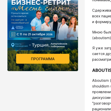
Сдерживаю
всех паци
и формиру
Мною были
(aboutism)
Я уже зат
сается др
ПРОГРАММА
рассматри
АВОUТI
Aboutism 
shouldism
проявлени
дискуссии
"разговорч
рационали