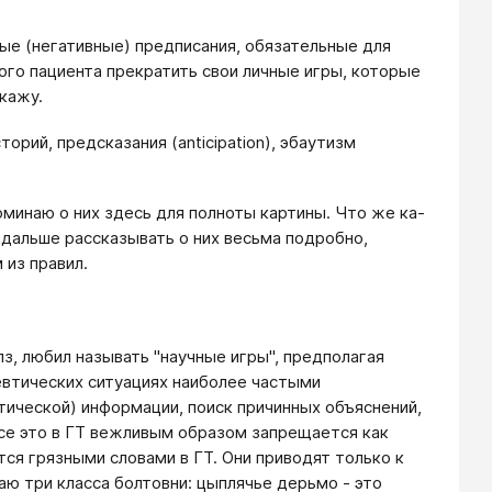
е (негативные) предписания, обязательные для
ого пациента прекратить свои личные игры, которые
кажу.
орий, предсказания (anticipation), эбаутизм
поминаю о них здесь для полноты картины. Что же ка­
 дальше рассказывать о них весьма подробно,
из правил.
з, любил называть "научные игры", предполагая
евтических ситуациях наиболее частыми
ической) ин­формации, поиск причинных объяснений,
Все это в ГТ вежливым образом запрещается как
ются грязными словами в ГТ. Они приводят только к
аю три класса болтовни: цыплячье дерьмо - это