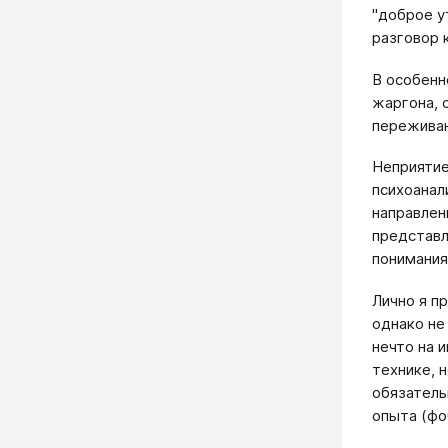
"доброе ут
разговор к
В особенн
жарго­на,
переживан
Неприятие
пси­хоана
направлен
представл
понимания
Лично я п
однако не
нечто на 
технике, 
обязатель
опыта (фо