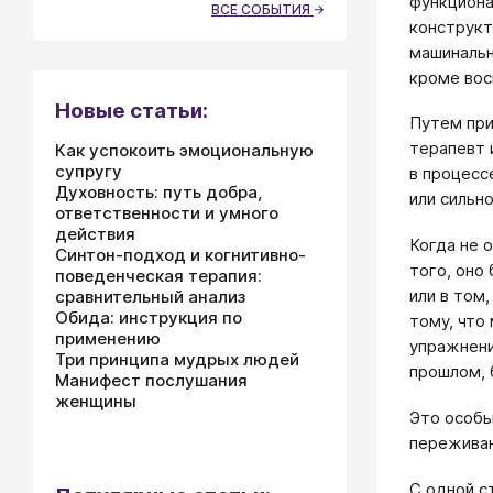
функцио­н
ВСЕ СОБЫТИЯ
конструкт
машинальн
кроме вос
Новые статьи:
Путем при
терапевт 
Как успокоить эмоциональную
супругу
в процесс
Духовность: путь добра,
или сильн
ответственности и умного
действия
Когда не 
Синтон-подход и когнитивно-
то­го, он
поведенческая терапия:
или в том
сравнительный анализ
Обида: инструкция по
тому, что
применению
упражнени
Три принципа мудрых людей
прошлом, 
Манифест послушания
женщины
Это особы
переживан
С одной с