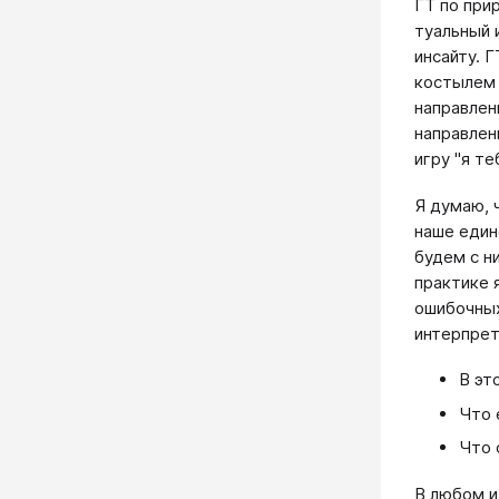
ГТ по при
туальный 
инсайту. 
костылем 
направлен
направлен
игру "я т
Я думаю, 
наше един
будем с н
практике 
ошибочных
интерпрет
В эт
Что 
Что 
В любом и