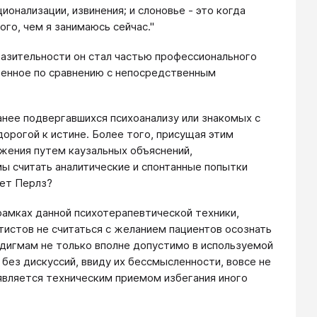
ионализации, извинения; и слоновье - это когда
ого, чем я занимаюсь сейчас."
разительности он стал частью профессионального
ен­ное по сравнению с непосредственным
ранее подвергавшихся психоанализу или знакомых с
дорогой к истине. Более того, присущая этим
яжения путем каузальных объяснений,
ы считать аналитические и спонтанные попытки
ает Перлз?
рамках данной психотерапевтической техники,
тистов не считаться с желанием пациентов осознать
адигмам не только вполне допустимо в используемой
без дискус­сий, ввиду их бессмысленности, вовсе не
является техничес­ким приемом избегания иного