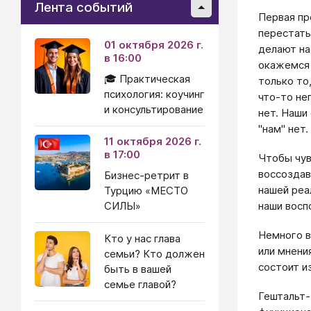
Лента событий
Первая пр
перес­тат
01 октября 2026 г.
делают на
в 16:00
окажемся 
🎓 Практическая
только то
психология: коучинг
что-то не
и консультирование
нет. Наши
"нам" нет.
11 октября 2026 г.
в 17:00
Чтобы чув
воссоз­да
Бизнес-ретрит в
нашей реа
Турцию «МЕСТО
СИЛЫ»
наши воспо
Немного в
Кто у нас глава
или мнени
семьи? Кто должен
состоит и
быть в вашей
семье главой?
Гештальт-