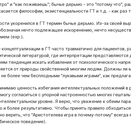
ро" и "как поживаешь"; бычье дерьмо - это "потому что", рац
асается философии, экэистенциальности ГТ и т.д. - как раз т
ости укоренился в ГТ термин бычье дерьмо. Из-за своей вы
 обозначая нечто подлежащее искоренению, нечто несуществ
ием (exp.).
 концептуализации в ГТ часто травматично для па­циентов, 
литической литературой, где интерпретации представляются 
иям тен­денция искать избавления от психологического напр
яется от природы свойственной многим людям. Должны ли м
 не более чем бесплодными "лукавыми играми", как предлаг
ринимаю ценность избегания интеллектуальных по­ложений в 
 могу согласиться с упорной настроенностью многих гешталь
интеллектуальном уровне. Я верю, что уважение к обеим пар
но и более результативно. Чтобы принять правило обходиться 
но верить, что "Аристотелева игра в почему-потому" всегда 
бическое поведение).