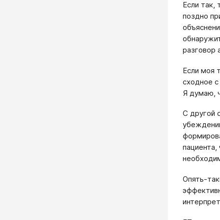
Если так, 
поздно пр
объясне­н
обнаружит
разговор 
Если моя 
сходное с
Я думаю, 
С другой 
убеждении
формирова
пациента,
необходим
Опять-так
эффективн
ин­терпре