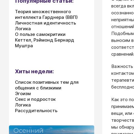
Популярные статьи:
всегда вк
Теория множественного
осознанно
интеллекта Гарднера (ВВП)
неприятны
Личностная идентичность
отношений
Логика
Подобным 
О пользе самокритики
Кеттел, Рэймонд Бернард
выносим в
Муштра
соответст
сравнений
Важность 
Хиты недели:
кон­такто
терапевти
Список позитивных тем для
бесплодно
общения с близкими
Эгоизм
Секс и подросток
Как это п
Логика
принимаем
Рассудительность
вещи, или
творчеств
мы обнару
понимаем,