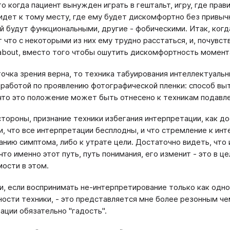
то когда пациент вынужден играть в гештальт, игру, где прав
идет к тому месту, где ему будет дискомфортно без привыч
ий будут функциональными, другие - фобическими. Итак, когд
 что с некоторыми из них ему трудно расстаться, и, почувств
about, вместо того чтобы ошутить дискомфортность момента
точка зрения верна, то техника табуирования ин­теллектуал
 работой по проявлению фотографической пленки: способ выт
что это положение может быть отнесено к техникам подавле
стороны, признание техники избегания интерпрета­ции, как 
, что все интерпретации бесплодны, и что стремление к инт
­нию симптома, либо к утрате цели. Достаточно видеть, что 
 что именно этот путь, путь понимания, его изменит - это в 
ости в этом.
и, если воспринимать не-интерпретирование только как одно
ости техники, - это представляется мне более ре­зонным че
тации обязательно "гадость".