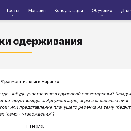
Тесты
Магазин
Консультации
Обучение
Для 
ки сдерживания
Фрагмент из книги Наранхо
огда-нибудь участвовали в групповой психотерапии? Каж­д
рпретирует каждого. Аргументация, игры в словесный пинг-п
гой" или представление плачущего ребенка на тему "бедняж
ах "само - утверждения"?
Ф. Перлз.