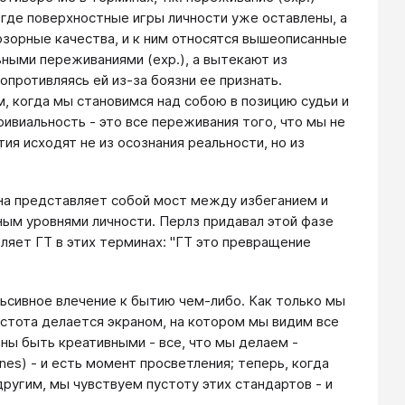
, где поверхностные игры личности уже оставлены, а
люзорные качества, и к ним относятся вышеописанные
льными переживаниями (exp.), а вытекают из
противляясь ей из-за боязни ее признать.
, когда мы становимся над со­бою в позицию судьи и
ивиальность - это все переживания того, что мы не
я исходят не из осознания реальности, но из
она представляет собой мост между избеганием и
ным уровнями личности. Перлз придавал этой фазе
ляет ГТ в этих терминах: "ГТ это превращение
ульсивное влечение к бытию чем-либо. Как только мы
устота делается экраном, на котором мы видим все
ны быть креативными - все, что мы делаем -
es) - и есть момент просветления; теперь, когда
угим, мы чувствуем пустоту этих стандартов - и