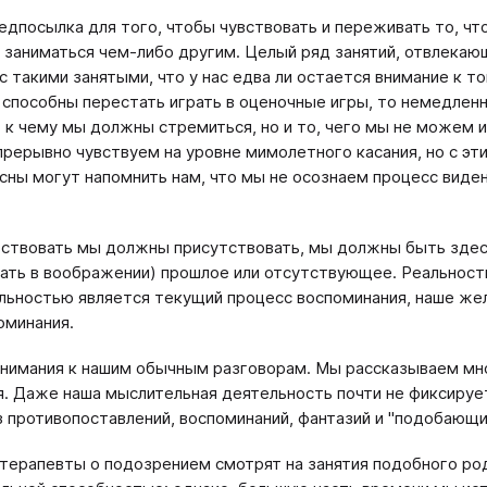
едпосылка для того, чтобы чувствовать и пережи­вать то, ч
ь заниматься чем-либо другим. Целый ряд занятий, отвлекаю­
с та­кими занятыми, что у нас едва ли остается внимание к т
способны перестать играть в оценочные игры, то немедленно
, к чему мы должны стремиться, но и то, чего мы не можем 
прерывно чувствуем на уров­не мимолетного касания, но с эт
 сны могут напомнить нам, что мы не осознаем процесс виден
ствовать мы должны присутствовать, мы должны быть здесь
вать в воображении) прошлое или отсутствующее. Реальност
ль­ностью является текущий процесс воспоминания, наше жела
мина­ния.
нимания к нашим обычным разговорам. Мы рассказы­ваем мн
я. Даже наша мыслительная деятельность почти не фиксиру­
з проти­вопоставлений, воспоминаний, фантазий и "подобающих
терапевты о подозрением смотрят на занятия по­добного род