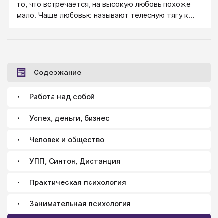
то, что встречается, на высокую любовь похоже
мало. Чаще любовью называют телесную тягу к
другому человеку с сексуальным подтекстом,
иногда это влюбленность, иногда привязанность. О
настоящей любви, как о высоких отношениях между
мужчиной и женщиной, любят помечтать, чтобы
вдруг ее получить себе, в свою жизнь, но редко кто
Содержание
готов учиться любить, мало кто готов вкладываться
в отношения, чтобы они стали отношениями с
Работа над собой
любовью.
Успех, деньги, бизнес
Человек и общество
УПП, Синтон, Дистанция
Практическая психология
Занимательная психология