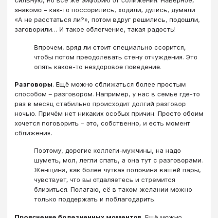
сильную, но всё же эйфорию от сближения. Наверное,
знакомо – как-то поссорились, ходили, дулись, думали
«А не расстаться ли?», потом вдруг решились, подошли,
заговорили… И такое облегчение, такая радость!
Впрочем, вряд ли стоит специально ссорится,
чтобы потом преодолевать стену отчуждения. Это
опять какое-то нездоровое поведение.
Разговоры
. Ещё можно сближаться более простым
способом – разговором. Например, у нас в семье где-то
раз в месяц стабильно происходит долгий разговор
ночью. Причём нет никаких особых причин. Просто обоим
хочется поговорить – это, собственно, и есть момент
сближения.
Поэтому, дорогие коллеги-мужчины, на надо
шуметь, мол, легли спать, а она тут с разговорами.
Женщина, как более чуткая половина вашей пары,
чувствует, что вы отдаляетесь и стремится
близиться. Полагаю, её в таком желании можно
только поддержать и поблагодарить.
Прояснение болезненных моментов
. Ещё можно