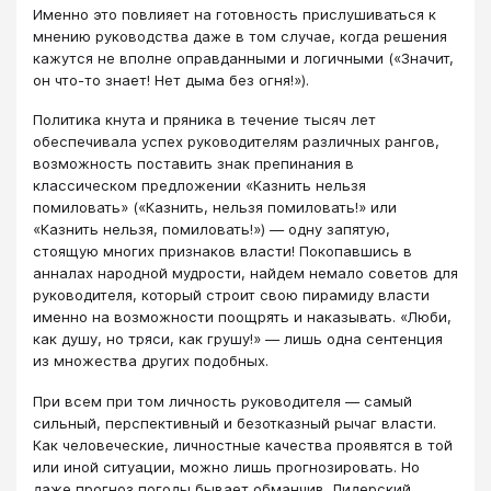
Именно это повлияет на готовность прислушиваться к
мнению руководства даже в том случае, когда решения
кажутся не вполне оправданными и логичными («Значит,
он что-то знает! Нет дыма без огня!»).
Политика кнута и пряника в течение тысяч лет
обеспечивала успех руководителям различных рангов,
возможность поставить знак препинания в
классическом предложении «Казнить нельзя
помиловать» («Казнить, нельзя помиловать!» или
«Казнить нельзя, помиловать!») ― одну запятую,
стоящую многих признаков власти! Покопавшись в
анналах народной мудрости, найдем немало советов для
руководителя, который строит свою пирамиду власти
именно на возможности поощрять и наказывать. «Люби,
как душу, но тряси, как грушу!» ― лишь одна сентенция
из множества других подобных.
При всем при том личность руководителя ― самый
сильный, перспективный и безотказный рычаг власти.
Как человеческие, личностные качества проявятся в той
или иной ситуации, можно лишь прогнозировать. Но
даже прогноз погоды бывает обманчив. Лидерский