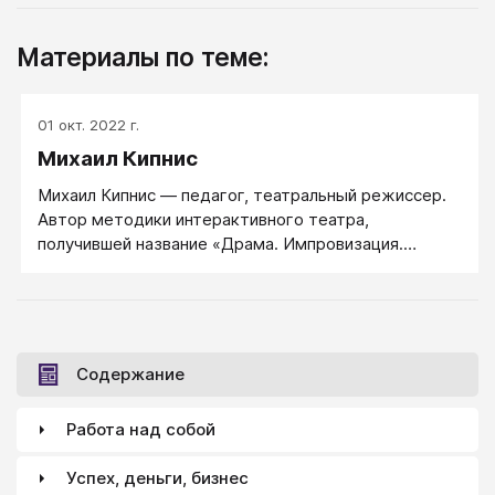
Материалы по теме:
01 окт. 2022 г.
Михаил Кипнис
Михаил Кипнис ― педагог, театральный режиссер.
Автор методики интерактивного театра,
получившей название «Драма. Импровизация.
Дилемма» и художественный руководитель
одноименной израильской программы (1993-1998).
образования, культуры в Израиле и за рубежом.
Содержание
Работа над собой
Успех, деньги, бизнес