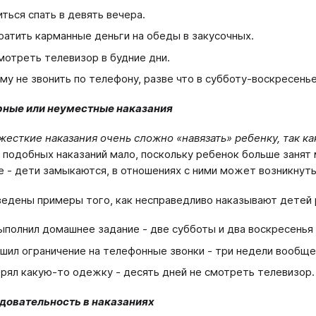
ться спать в девять вечера.
ратить карманные деньги на обеды в закусочных.
мотреть телевизор в будние дни.
му не звонить по телефону, разве что в субботу-воскресенье
рные или неуместные наказания
есткие наказания очень сложно «навязать» ребенку, так ка
 подобных наказаний мало, поскольку ребенок больше занят
е - дети замыкаются, в отношениях с ними может возникнут
едены примеры того, как несправедливо наказывают детей 
ыполнил домашнее задание - две субботы и два воскресенья
шил ограничение на телефонные звонки - три недели вообще
рял какую-то одежку - десять дней не смотреть телевизор.
довательность в наказаниях