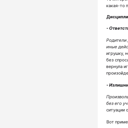
какая-то 
Дисципли
- Ответс
Родители 
иные дейс
игрушку, 
без спрос
вернула и
произойде
- Излишн
Произволь
без его у
ситуации 
Вот приме