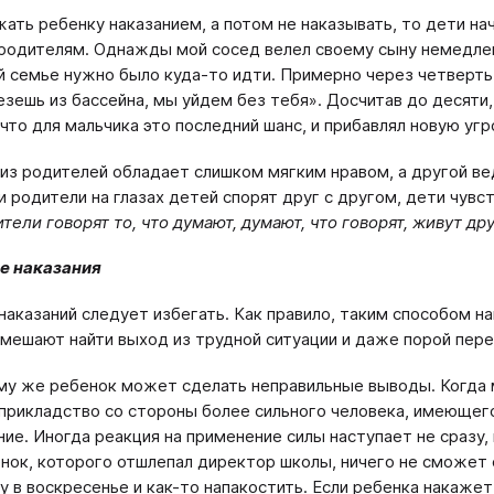
жать ребенку наказанием, а потом не наказывать, то дети н
родителям. Однажды мой сосед велел своему сыну немедленн
й семье нужно было куда-то идти. Примерно через четверть 
езешь из бассейна, мы уйдем без тебя». Досчитав до десяти
 что для мальчика это последний шанс, и прибавлял новую угр
 из родителей обладает слишком мягким нравом, а другой ве
ли родители на глазах детей спорят друг с другом, дети чув
ители говорят то, что думают, думают, что говорят, живут др
е наказания
наказаний следует избегать. Как правило, таким способом н
 мешают найти выход из трудной ситуации и даже порой пер
му же ребенок может сделать неправильные выводы. Когда 
прикладство со стороны более сильного человека, имеющего
ние. Иногда реакция на применение силы наступает не сразу, 
нок, которого отшлепал директор школы, ничего не сможет 
у в воскресенье и как-то напакостить. Если ребенка накажет