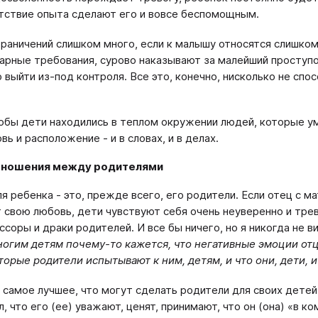
тствие опыта сделают его и вовсе беспомощным.
граничений слишком много, если к малышу относятся слишко
арные требования, сурово наказывают за малейший проступо
 выйти из-под контроля. Все это, конечно, нисколько не сп
обы дети находились в теплом окружении людей, которые ум
ь и расположение - и в словах, и в делах.
тношения между родителями
я ребенка - это, прежде всего, его родители. Если отец с м
 свою любовь, дети чувствуют себя очень неуверенно и трев
ссоры и драки родителей. И все бы ничего, но я никогда не в
огим детям почему-то кажется, что негативные эмоции отца
оторые родители испытывают к ним, детям, и что они, дети, 
е самое лучшее, что могут сделать родители для своих детей,
, что его (ее) уважают, ценят, принимают, что он (она) «в к