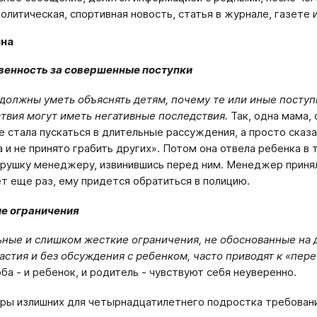
политическая, спортивная новость, статья в журнале, газете 
на
твенность за совершенные поступки
должны уметь объяснять детям, почему те или иные поступ
твия могут иметь негативные последствия.
Так, одна мама,
не стала пускаться в длительные рассуждения, а просто сказ
а и не принято грабить других». Потом она отвела ребенка в
грушку менеджеру, извинившись перед ним. Менеджер принял
т еще раз, ему придется обратиться в полицию.
ие ограничения
ные и слишком жесткие ограничения, не обоснованные на 
частия и без обсуждения с ребенком, часто приводят к «пер
оба - и ребенок, и родитель - чувствуют себя неуверенно.
ры излишних для четырнадцатилетнего подростка требовани