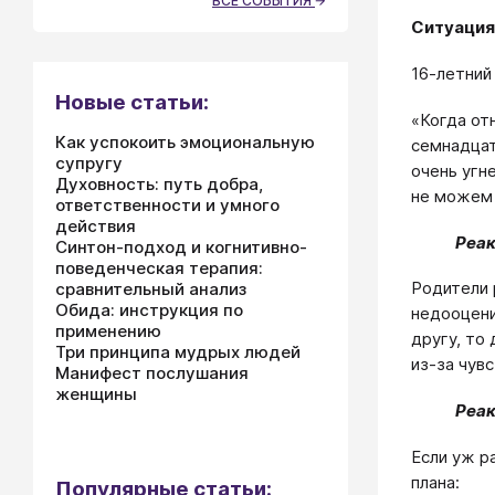
ВСЕ СОБЫТИЯ
Ситуация
16-летний
Новые статьи:
«Когда от
Как успокоить эмоциональную
семнадцат
супругу
очень угн
Духовность: путь добра,
не можем 
ответственности и умного
действия
Реак
Синтон-подход и когнитивно-
поведенческая терапия:
Родители 
сравнительный анализ
Обида: инструкция по
недооцени
применению
другу, то
Три принципа мудрых людей
из-за чувс
Манифест послушания
женщины
Реак
Если уж р
плана:
Популярные статьи: