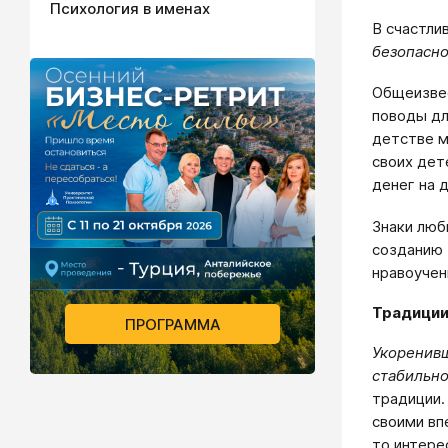
Психология в именах
В счастли
безопасно
Общеизвес
поводы дл
детстве м
своих дет
денег на 
Знаки люб
созданию 
нравоучен
Традиции
ПРОГРАММА
Укоренив
стабильно
традиции.
своими вп
то интере