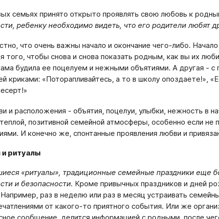
вых семьях принято открыто проявлять свою любовь к родн
сти, ребенку необходимо видеть, что его родители любят др
тно, что очень важны начало и окончание чего-либо. Начало 
я того, чтобы снова и снова показать родным, как вы их люб
ама будила ее поцелуем и нежными объятиями. А другая - с 
ей криками: «Поторапливайтесь, а то в школу опоздаете!», «
десерт!»
ви и расположения - объятия, поцелуи, улыбки, нежность в на
теплой, позитивной семейной атмосферы, особенно если не 
иями. И конечно же, спонтанные проявления любви и привязан
 и ритуалы
шиеся «ритуалы», традиционные семейные праздники еще б
сти и безопасности.
Кроме привычных праздников и дней ро
 Например, раз в неделю или раз в месяц устраивать семей
ечатлениями от какого-то приятного события. Или же орган
сное сообщение, делится информацией с родными, после че