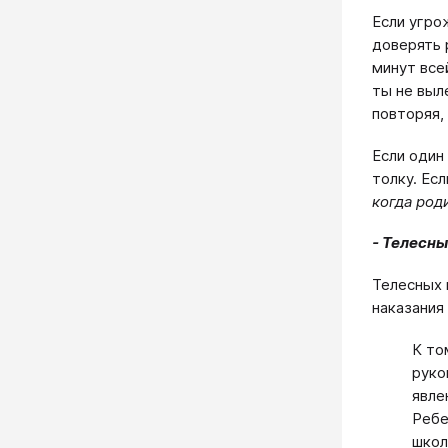
Если угро
доверять 
минут все
ты не выл
повторяя,
Если один
толку. Ес
когда род
- Телесны
Телесных 
наказания
К то
руко
явле
Ребе
школ