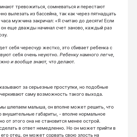
ачинают тревожиться, сомневаться и перестают
о вылезать из бассейна, так как через пятнадцать
часа мужчина закричал: «Я считаю до десяти! Если
, он еще дважды начинал счет заново, каждый раз
озу.
дет себя чересчур жестко, это сбивает ребенка с
ствуют себя очень неуютно.
Ребенку намного легче,
ужно и вообще знают, что делают.
аказывают за серьезные проступки, но подобные
ечеркивают саму возможность такого выхода.
мы шлепаем малыша, он вполне может решить, что
 внушительные габариты, - вполне нормальное
но от этого она не становится менее острой.
сделать в ответ немедленно. Но он может прийти в
 его отец, он может сорвать свою злость на