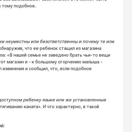
и тому подобное.
ки неуместны или безответственны и почему те или
 обнаружив, что ее ребенок стащил из магазина
ала: «В нашей семье не заведено брать чьи-то вещи
 тот магазин и - к большому огорчению малыша -
 извинения и сообщил, что, если подобное
доступном ребенку языке или же установленные
етягиванию каната».
И что характерно, в такой
й: