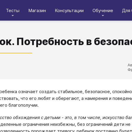
Тесты
Магазин
Консультации
Обучение
Для 
ок. Потребность в безоп
А
Фр
ребенка означает создать стабильное, безопасное, спокойн
ствовать, что его любят и оберегают, а намерения и поведе
 его благополучии.
сство обхождения с детьми - это, в том числе, искусство б
деленные ограничения неизбежны, без ограничений дети не 
озволенность порождает тревогу, ребенок постоянно будет 