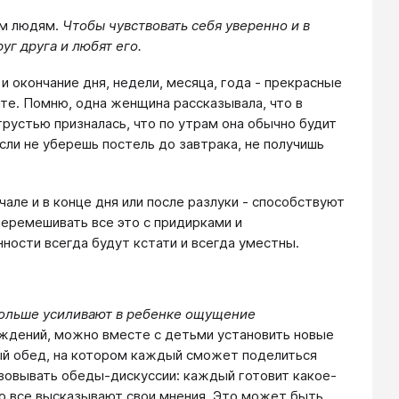
ым людям.
Чтобы чувствовать себя уверенно и в
уг друга и любят его.
и окончание дня, недели, месяца, года - прекрасные
ите. Помню, одна женщина рассказывала, что в
грустью призналась, что по утрам она обычно будит
Если не уберешь постель до завтрака, не получишь
чале и в конце дня или после разлуки - способствуют
перемешивать все это с придирками и
ности всегда будут кстати и всегда уместны.
ольше усиливают в ребенке ощущение
ждений, можно вместе с детьми установить новые
ный обед, на котором каждый сможет поделиться
изовывать обеды-дискуссии: каждый готовит какое-
го все высказывают свои мнения. Это может быть