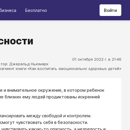
бизнеса
Бесплатно
Войти
асности
01 октября 2022 г. в 21:46
втор: Джеральд Ньюмарк
агмент книги «Как воспитать эмоционально здоровых детей»
ое и внимательное окружение, в котором ребенок
ние близких ему людей продиктованы искренней
алансировать между свободой и контролем.
смогут чувствовать себя в безопасности.
чувствовать какую-то опасность, а незрелость и