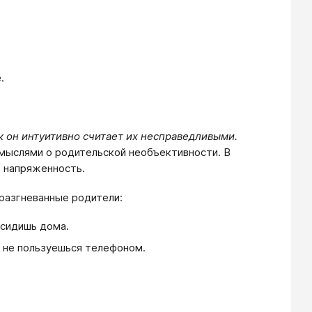
.
к он интуитивно считает их несправедливыми.
 мыслями о родительской необъективности. В
ь напряженность.
разгневанные родители:
 сидишь дома.
 не пользуешься телефоном.