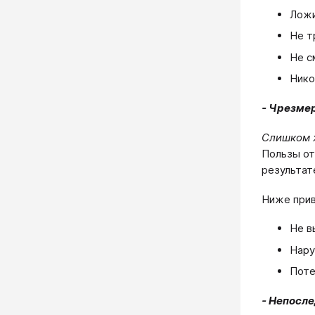
Ложи
Не т
Не с
Нико
- Чрезме
Слишком ж
Пользы от
результат
Ниже прив
Не в
Нару
Поте
- Непосле