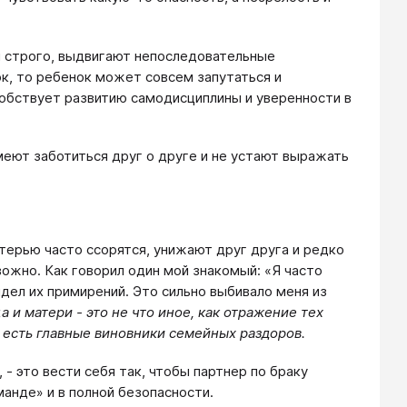
м строго, выдвигают непоследовательные
к, то ребенок может совсем запутаться и
особствует развитию самодисциплины и уверенности в
еют заботиться друг о друге и не устают выражать
атерью часто ссорятся, унижают друг друга и редко
ожно. Как говорил один мой знакомый: «Я часто
идел их примирений. Это сильно выбивало меня из
 и матери - это не что иное, как отражение тех
и есть главные виновники семейных раздоров.
 - это вести себя так, чтобы партнер по браку
оманде» и в полной безопасности.