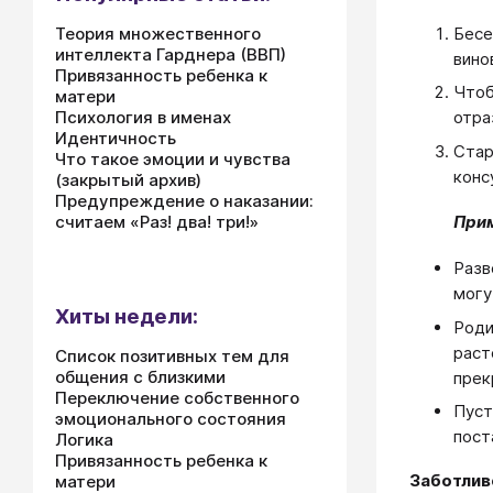
Бесе
Теория множественного
интеллекта Гарднера (ВВП)
вино
Привязанность ребенка к
Чтоб
матери
Психология в именах
отра
Идентичность
Стар
Что такое эмоции и чувства
конс
(закрытый архив)
Предупреждение о наказании:
считаем «Раз! два! три!»
При
Разв
могу
Хиты недели:
Роди
раст
Список позитивных тем для
общения с близкими
прек
Переключение собственного
Пуст
эмоционального состояния
пост
Логика
Привязанность ребенка к
Заботлив
матери