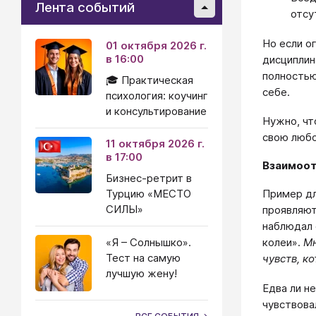
Лента событий
отсу
Но если о
01 октября 2026 г.
в 16:00
дисциплин
полностью
🎓 Практическая
себе.
психология: коучинг
и консультирование
Нужно, чт
свою любов
11 октября 2026 г.
в 17:00
Взаимоо
Бизнес-ретрит в
Пример дл
Турцию «МЕСТО
СИЛЫ»
проявляют
наблюдал 
колеи».
Мн
«Я – Солнышко».
Тест на самую
чувств, к
лучшую жену!
Едва ли н
чувствовал