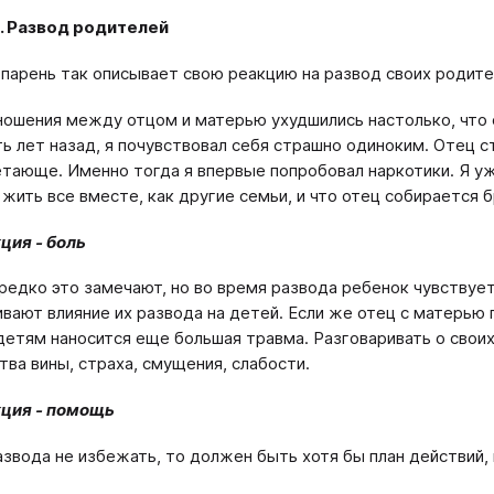
. Развод родителей
 парень так описывает свою реакцию на развод своих родите
ношения между отцом и матерью ухудшились настолько, что 
ь лет назад, я почувствовал себя страшно одиноким. Отец с
етающе. Именно тогда я впервые попробовал наркотики. Я уж
жить все вместе, как другие семьи, и что отец собирается б
ция - боль
редко это замечают, но во время развода ребенок чувству
вают влияние их развода на детей. Если же отец с матерью
 детям наносится еще большая травма. Разговаривать о свои
тва вины, страха, смущения, слабости.
ция - помощь
азвода не избежать, то должен быть хотя бы план действий,