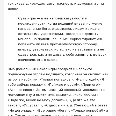
так сказать, «осуществить гласность и демократию на
деле».
Суть игры — в ее непредсказуемости и
неожиданности, когда водящий внезапно меняет
направление бега, оказываясь лицом к лицу с
остальными участниками. Последние должны
мгновенно принять решение, сориентироваться,
побежать ли им в противоположную сторону,
вперед, увернуться, но только не застывать и не
сдаваться, как и не давать себя запятнать во всех
значениях этого слова.
Эмоциональный накал игры создают и нарочито
подчеркнутые угрозы водящего, которыми он сыплет, как
из рога изобилия: «Только попадись!», «Ну, погоди!», «Я
тебе сейчас покажу!», «Поймаю и съем!», «Лови его!»,
«Ага, попался!». Затем водящий взрослый восклицает с
похвалой: «Ну и быстрый!», «Смотри, какой ловкий!»,
«Надо же, никак не могу догнать!», «Да что же это
такое!», «Ух, устал!», «Сдаюсь!» и т. д. Убегающий в ответ:
«Не догонишь!», «Все равно убегу!», «Только попробуй!» и
т. п. Так что в игре звучат не только угрозы, но и