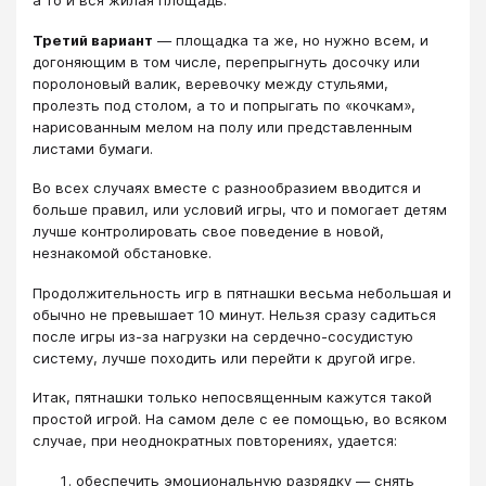
а то и вся жилая площадь.
Третий вариант
— площадка та же, но нужно всем, и
догоняющим в том числе, перепрыгнуть досочку или
поролоновый валик, веревочку между стульями,
пролезть под столом, а то и попрыгать по «кочкам»,
нарисованным мелом на полу или представленным
листами бумаги.
Во всех случаях вместе с разнообразием вводится и
больше правил, или условий игры, что и помогает детям
лучше контролировать свое поведение в новой,
незнакомой обстановке.
Продолжительность игр в пятнашки весьма небольшая и
обычно не превышает 10 минут. Нельзя сразу садиться
после игры из-за нагрузки на сердечно-сосудистую
систему, лучше походить или перейти к другой игре.
Итак, пятнашки только непосвященным кажутся такой
простой игрой. На самом деле с ее помощью, во всяком
случае, при неоднократных повторениях, удается:
обеспечить эмоциональную разрядку — снять