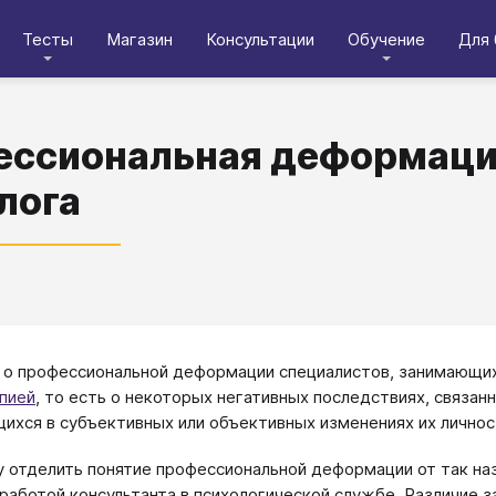
Тесты
Магазин
Консультации
Обучение
Для 
ссиональная деформаци
лога
ет о профессиональной деформации специалистов, занимающи
пией
​, то есть о некоторых негативных последствиях, связа
хся в субъективных или объективных изменениях их личност
у отделить понятие профессиональной деформации от так наз
 работой консультанта в психологической службе. Различие з