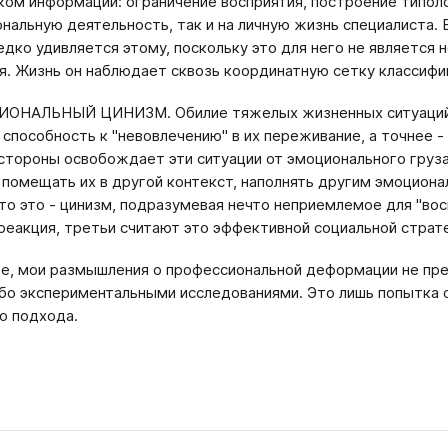
ком информации: ограничение восприятия, построение типоло
нальную деятельность, так и на личную жизнь специалиста. 
едко удивляется этому, поскольку это для него не является 
я. Жизнь он наблюдает сквозь координатную сетку классифи
ОНАЛЬНЫЙ ЦИНИЗМ. Обилие тяжелых жизненных ситуаций, с
 способность к "невовлечению" в их переживание, а точнее -
 стороны освобождает эти ситуации от эмоционального груза
 помещать их в другой контекст, наполнять другим эмоцион
что это - цинизм, подразумевая нечто неприемлемое для "восп
реакция, третьи считают это эффективной социальной страт
е, мои размышления о профессиональной деформации не пре
бо экспериментальными исследованиями. Это лишь попытка 
о подхода.