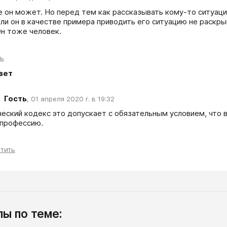
 он может. Но перед тем как рассказывать кому-то ситуацию
ли он в качестве примера приводить его ситуацию не раскры
Он тоже человек.
ть
вет
Гость
,
01 апреля 2020 г. в 19:32
еский кодекс это допускает с обязательным условием, что 
 профессию.
тить
ы по теме: