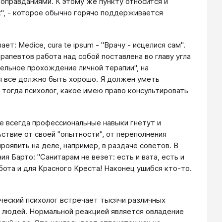
оправданиями. К этому же пункту относится и
х", - которое обычно горячо поддерживается
Medice, cura te ipsum - "Врачу - исцелися сам".
рапевтов работа над собой поставлена во главу угла
ельное прохождение личной терапии", на
ня все должно быть хорошо. Я должен уметь
 тогда психолог, какое имею право консультировать
гда профессиональные навыки гнетут и
ствие от своей "опытности", от переполнения
роявить на деле, например, в раздаче советов. В
я Барто: "Санитарам не везет: есть и вата, есть и
работа и для Красного Креста! Наконец ушибся кто-то.
ский психолог встречает тысячи различных
 людей. Нормальной реакцией является овладение