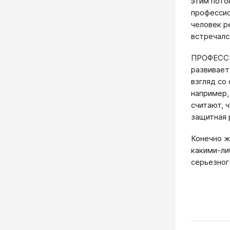
этим пото
профессио
человек р
встречалс
ПРОФЕССИ
развивает
взгляд со
например,
считают, 
защитная 
Конечно ж
какими-ли
серьезног