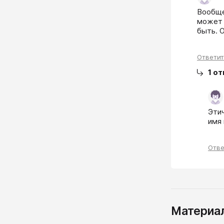
Вообще
может 
быть. 
Ответи
1
от
Этич
имя
Отве
Материал