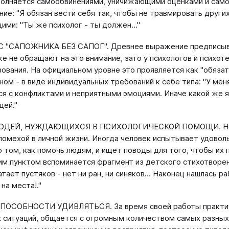
полняется самообвинениями, уничижающими оценками и само
ие: "Я обязан вести себя так, чтобы не травмировать други
ми: "Ты же психолог - ты должен..."
"САПОЖНИКА БЕЗ САПОГ". Древнее выражение предписывает: 
е не обращают на это внимание, зато у психологов и психоте
ования. На официальном уровне это проявляется как "обязат
ном - в виде индивидуальных требований к себе типа: "У ме
ся с конфликтами и неприятными эмоциями. Иначе какой же я
дей."
ДЕЙ, НУЖДАЮЩИХСЯ В ПСИХОЛОГИЧЕСКОЙ ПОМОЩИ. Не все
помехой в личной жизни. Иногда человек испытывает удоволь
о том, как помочь людям, и ищет поводы для того, чтобы их п
тим пунктом вспоминается фрагмент из детского стихотворени
атает пустяков - нет ни ран, ни синяков... Наконец нашлась 
на места!."
ПОСОБНОСТИ УДИВЛЯТЬСЯ. За время своей работы практиче
 ситуаций, общается с огромным количеством самых разных