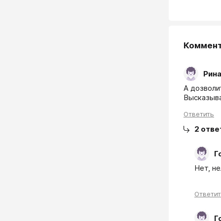
Коммен
Рин
А дозволи
Высказыва
Ответить
2
отве
Г
Нет, н
Ответи
Г