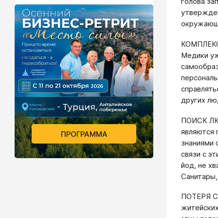
голова за
утвержден
окружающи
КОМПЛЕКС 
Медики уж
самообраз
персональ
справлять
других лю
ПОИСК ЛЮ
являются 
ПРОГРАММА
знаниями 
связи с э
йод, не хв
Санитары, 
ПОТЕРЯ С
житейских