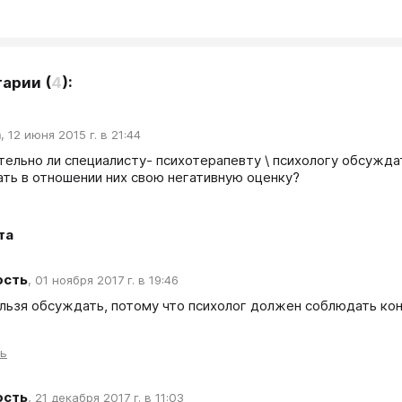
тарии
(
4
):
а
,
12 июня 2015 г. в 21:44
тельно ли специалисту- психотерапевту \ психологу обсуждат
ть в отношении них свою негативную оценку?
та
ость
,
01 ноября 2017 г. в 19:46
ельзя обсуждать, потому что психолог должен соблюдать ко
ть
ость
,
21 декабря 2017 г. в 11:03