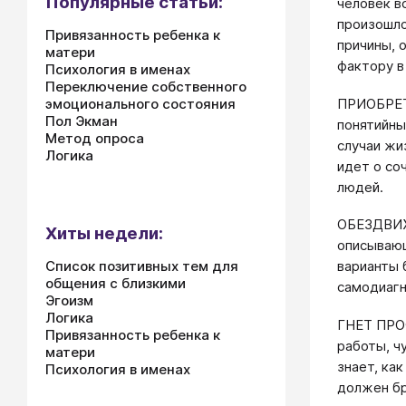
Популярные статьи:
человек в
произошло
Привязанность ребенка к
причины, 
матери
фактору в
Психология в именах
Переключение собственного
ПРИОБРЕТ
эмоционального состояния
Пол Экман
понятийны
Метод опроса
случаи жи
Логика
идет о со
людей.
ОБЕЗДВИЖ
Хиты недели:
описывающ
Список позитивных тем для
варианты 
общения с близкими
самодиагн
Эгоизм
Логика
ГНЕТ ПРО
Привязанность ребенка к
работы, ч
матери
знает, ка
Психология в именах
должен бр