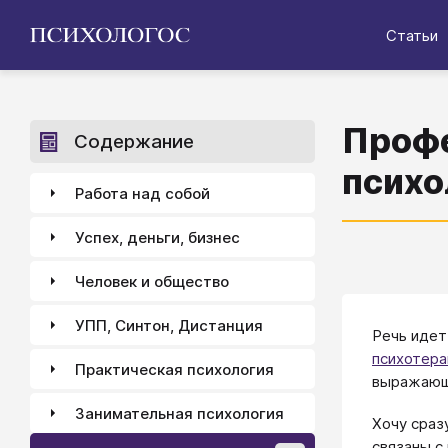
Статьи
Профе
Содержание
психо
Работа над собой
Успех, деньги, бизнес
Человек и общество
УПП, Синтон, Дистанция
​​Речь ид
психотера
Практическая психология
выражающи
Занимательная психология
Хочу сраз
связаны с