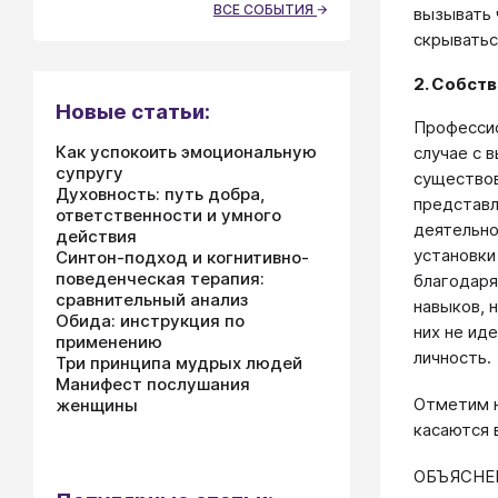
ВСЕ СОБЫТИЯ
вызывать 
скрыватьс
2. Собст
Новые статьи:
Профессио
Как успокоить эмоциональную
случае с 
супругу
существов
Духовность: путь добра,
представл
ответственности и умного
деятельно
действия
установки
Синтон-подход и когнитивно-
поведенческая терапия:
благодаря
сравнительный анализ
навыков, 
Обида: инструкция по
них не ид
применению
личность.
Три принципа мудрых людей
Манифест послушания
Отметим н
женщины
касаются 
ОБЪЯСНЕН