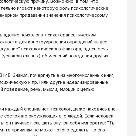
хологическую причину. Возможно, в том, что
ительно играют некоторую роль психологические
езмерном придавании значения психологическому
дение психолого-психотерапевтическим
жности для конструирования оправданий на все
здувание" психологического фактора, здесь речь
х (успокоительных) объяснений поведения других
нания, почерпнутые из многочисленных книг,
сихическую и пр.) или другие идеализированные
й поведение, речь, мысли, эмоции с целью
аждый специалист-психолог, даже находясь вне
ое состояние окружающих его людей. Если человек
ть, он начинает слышать внутри себя императив: "Ты
им-то причинам не может этого сделать, то его