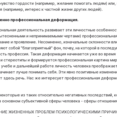
чувство гордости (например, желание помогать людям) или, 
я (например, интерес к частной жизни других людей).
венно профессиональная деформация.
нальная деятельность развивает эти личностные особенност
вытесненными и непринимаемыми чертами) профессиональная 
ание и проявление. Несомненно, изначальные склонности в
яют собой "благоприятный" фон, почву, на которой в пос
сть профессия. Такая деформация начинается уже во время
 и стереотипы и формируется профессиональная картина мир
 учебе и дальнейшей работе личность человека преображае
начинает лучше понимать себя. Эти явно позитивные изменен
ет здесь речь. Нас же интересует профессиональная деформ
екоторые из таких относительно негативных последствий, 
в основном субъективной сферы человека - сферы отношени
ИЕ ЖИЗНЕННЫХ ПРОБЛЕМ ПСИХОЛОГИЧЕСКИМИ ПРИЧИНАМИ. 