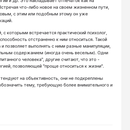
гий и др. Это накладывает отпечаток как на
Встречая что-либо новое на своем жизненном пути,
новым, с этим или подобным этому он уже
каций.
 которыми встречается практический психолог,
 способность отстраненно к ним относиться. Такой
 и позволяет выполнять с ними разные манипуляции,
альным содержанием (иногда очень веселым). Одни
итанного человека", другие считают, что это -
егией, позволяющей "проще относиться к жизни".
тендуют на объективность, они не подкреплены
обозначить тему, требующую более внимательного и