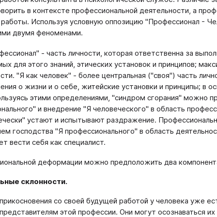
оворить в контексте профессиональной деятельности, а про
 работы. Используя условную оппозицию "Профессионал - Че
ими двумя феноменами.
офессионал" - часть личности, которая ответственна за вып
ых для этого знаний, этических установок и принципов; мак
сти. "Я как человек" - более центральная ("своя") часть ли
ения о жизни и о себе, житейские установки и принципы; в о
ользуясь этими определениями, "синдром сгорания" можно п
нального" и внедрение "Я человеческого" в область профес
ечески" устают и испытывают раздражение. Профессиональн
ем господства "Я профессионального" в область деятельнос
т вести себя как специалист.
иональной деформации можно предположить два компонент
льные склонности.
прикосновения со своей будущей работой у человека уже ес
представителям этой профессии. Они могут осознаваться их