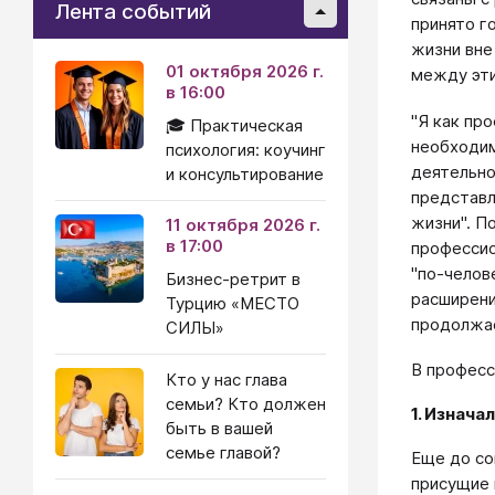
Лента событий
принято г
жизни вне
01 октября 2026 г.
между эт
в 16:00
"Я как пр
🎓 Практическая
необходим
психология: коучинг
деятельно
и консультирование
представл
жизни". П
11 октября 2026 г.
в 17:00
профессио
"по-челов
Бизнес-ретрит в
расширени
Турцию «МЕСТО
продолжае
СИЛЫ»
В професс
Кто у нас глава
семьи? Кто должен
1. Изнача
быть в вашей
семье главой?
Еще до со
присущие 