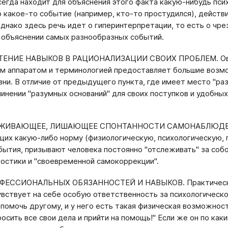
сегда находит для объяснения этого факта какую-нибудь пси
 какое-то событие (например, кто-то простудился), действ
однако здесь речь идет о гиперинтерпретации, то есть о чр
 объяснении самых разнообразных событий.
ЕНИЕ НАВЫКОВ В РАЦИОНАЛИЗАЦИИ СВОИХ ПРОБЛЕМ. Овла
м аппаратом и терминологией предоставляет большие возмо
зни. В отличие от предыдущего пункта, где имеет место "ра
чинении "разумных оснований" для своих поступков и удобны
ИВАЮЩЕЕ, ЛИШАЮЩЕЕ СПОНТАННОСТИ САМОНАБЛЮДЕНИЕ. З
их какую-либо норму (физиологическую, психологическую, п
бытия, призывают человека постоянно "отслеживать" за собо
остики и "своевременной самокоррекции".
ФЕССИОНАЛЬНЫХ ОБЯЗАННОСТЕЙ И НАВЫКОВ. Практически к
увствует на себе особую ответственность за психологическ
к помочь другому, и у него есть такая физическая возможнос
осить все свои дела и прийти на помощь!" Если же он по как