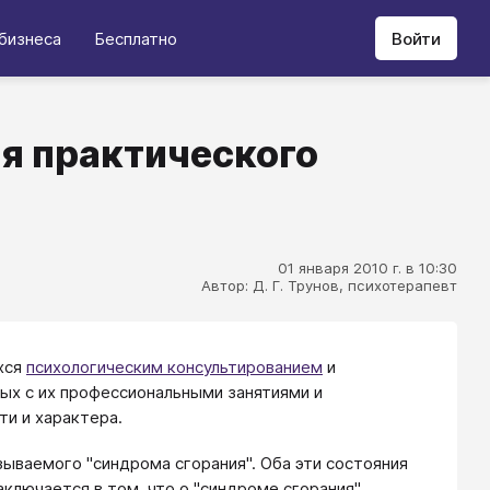
бизнеса
Бесплатно
Войти
я практического
01 января 2010 г. в 10:30
Автор: Д. Г. Трунов, психотерапевт
хся
психологическим консультированием
и
нных с их профессиональными занятиями и
и и характера.
ываемого "синдрома сгорания". Оба эти состояния
аключается в том, что о "синдроме сгорания"